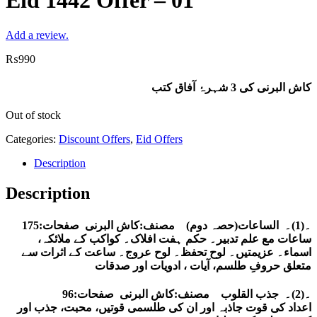
Eid 1442 Offer – 01
Add a review.
₨
990
کاش البرنی کی 3 شہرۂ آفاق کتب
Out of stock
Categories:
Discount Offers
,
Eid Offers
Description
Description
۔(1)۔ الساعات(حصہ دوم) مصنف:کاش البرنی صفحات:175
ساعات مع علم تدبیر۔ حکم ہفت افلاک۔ کواکب کے ملائکہ،
اسماء۔ عزیمتیں۔ لوح تحفظ۔ لوح عروج۔ ساعت کے اثرات سے
متعلق حروفِ طلسم، آیات ، ادویات اور صدقات
۔(2)۔ جذب القلوب مصنف:کاش البرنی صفحات:96
اعداد کی قوت جاذبہ اور ان کی طلسمی قوتیں، محبت، جذب اور