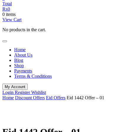
Total
₨
0
0 items
View Cart
No products in the cart.
Home
About Us
Blog
Shop
Payments
Terms & Conditions
My Account
Login
Register
Wishlist
Home
Discount Offers
Eid Offers
Eid 1442 Offer – 01