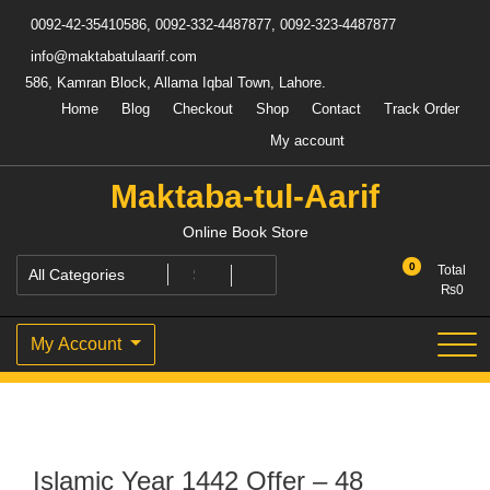
Skip
0092-42-35410586, 0092-332-4487877, 0092-323-4487877
to
content
info@maktabatulaarif.com
586, Kamran Block, Allama Iqbal Town, Lahore.
Home
Blog
Checkout
Shop
Contact
Track Order
My account
Maktaba-tul-Aarif
Online Book Store
0
Total
₨
0
My Account
Islamic Year 1442 Offer – 48