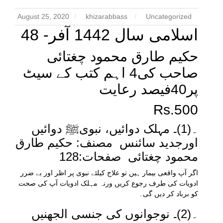
August 25, 2020
khizarabbass
Uncategorized
اسلامی سال 1442 آفر- 48
حکیم طارق محمود چغتائی
صاحب کی4 اہم کتب کے سیٹ
پر40فیصد رعایت
Rs.500
۔(1)۔ مہلک دوائیں، نبویﷺ دوائیں
اورجدید سائنس مصنف: حکیم طارق
محمود چغتائی صفحات:128
اگر آپ واقعی بیمار ہیں تو علاج کیلئے نبوی پر اظر اور بے ضرر
ادویات کی طرف رجوع کریں ورنہ مہلک ادویات آپ کی صحت
کو برباد کر دیں گی۔
۔(2)۔ نوجوانوں کی جنسی الجھنیں