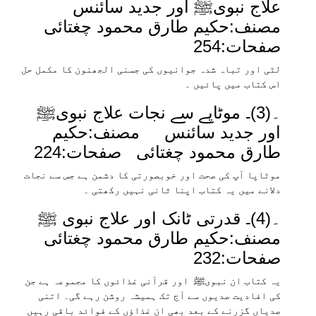
علاج نبویﷺ اور جدید سائنس
مصنف:حکیم طارق محمود چغتائی
صفحات:254
لٹی اور تباہ شدہ جوانیوں کی جسنی الجھنون کا مکمل حل
اس کتاب میں پائیں ۔
۔(3)۔ موٹاپے سے نجات علاج نبویﷺ
اور جدید سائنس مصنف:حکیم
طارق محمود چغتائی صفحات:224
موٹاپا آپ کی صحت اور خوبصورتی کا دشمن ہے جس سے نجات
دلانے میں یہ کتاب اپنا ثانی نہیں رکھتی ۔
۔(4)۔ قدرتی ٹانک اور علاج نبوی ﷺ
مصنف:حکیم طارق محمود چغتائی
صفحات:232
یہ کتاب ان نبویﷺ اور قرآنی غذائوں کا مجموعہ ہے جن
کی افادیت صدیوں سے آج تک ہمیشہ روشن رہے گی۔ اتنی
صدیاں گزرنے کے بعد بھی ان غذاؤں کے فوائد باقی رہیں