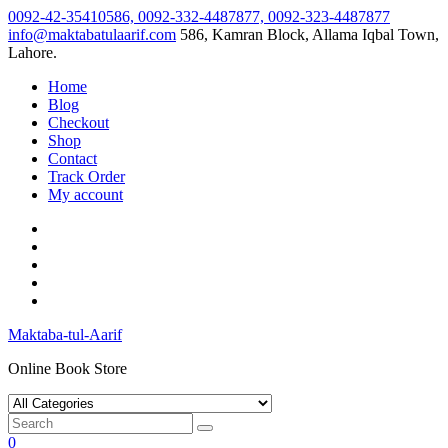
Skip
0092-42-35410586, 0092-332-4487877, 0092-323-4487877
to
info@maktabatulaarif.com
586, Kamran Block, Allama Iqbal Town,
content
Lahore.
Home
Blog
Checkout
Shop
Contact
Track Order
My account
Maktaba-tul-Aarif
Online Book Store
0