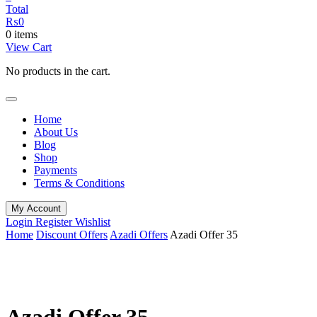
Total
₨
0
0 items
View Cart
No products in the cart.
Home
About Us
Blog
Shop
Payments
Terms & Conditions
My Account
Login
Register
Wishlist
Home
Discount Offers
Azadi Offers
Azadi Offer 35