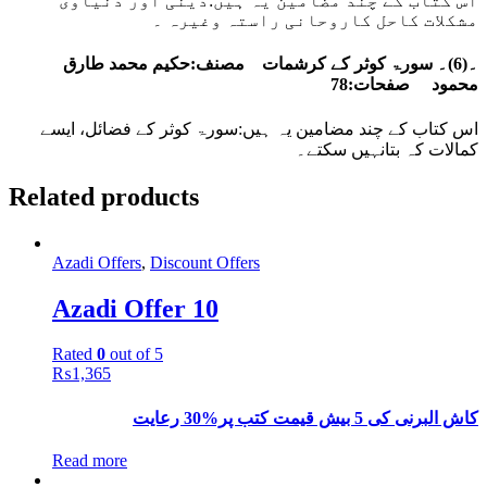
اس کتاب کے چند مضامین یہ ہیں:دینی اور دنیاوی
مشکلات کاحل کاروحانی راستہ وغیرہ ۔
۔(6)۔ سورۃ کوثر کے کرشمات مصنف:حکیم محمد طارق
محمود صفحات:78
اس کتاب کے چند مضامین یہ ہیں:سورۃ کوثر کے فضائل، ایسے
کمالات کہ بتانہیں سکتے۔
Related products
Azadi Offers
,
Discount Offers
Azadi Offer 10
Rated
0
out of 5
₨
1,365
کاش البرنی کی 5 بیش قیمت کتب پر%30 رعایت
Read more