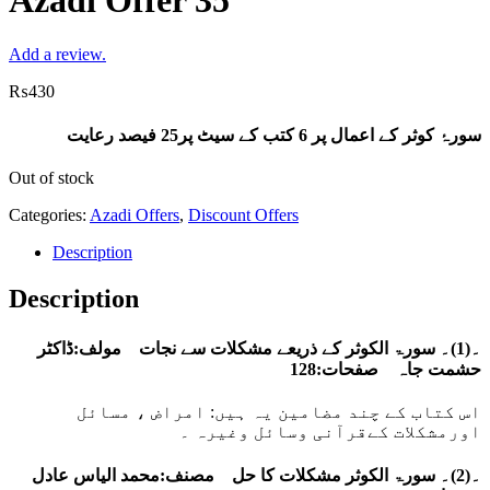
Azadi Offer 35
Add a review.
₨
430
سورۂ کوثر کے اعمال پر 6 کتب کے سیٹ پر25 فیصد رعایت
Out of stock
Categories:
Azadi Offers
,
Discount Offers
Description
Description
۔(1)۔ سورۃ الکوثر کے ذریعے مشکلات سے نجات مولف:ڈاکٹر
حشمت جاہ صفحات:128
اس کتاب کے چند مضامین یہ ہیں: امراض ، مسائل
اورمشکلات کےقرآنی وسائل وغیرہ ۔
۔(2)۔ سورۃ الکوثر مشکلات کا حل مصنف:محمد الیاس عادل