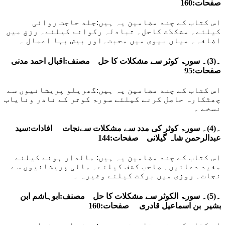
صفحات:160
اس کتاب کے چند مضامین یہ ہیں:جلد حاجت روائی
کیلئے۔ مشکلات کاحل۔ تبادلہ رکوانے کیلئے۔ رزق میں
اضافہ۔ میاں بیوی میں محبت۔اور بیش بہا اعمال ۔
۔(3)۔ سورۃ کوثر سے مشکلات کا حل مصنف:اقبال احمد مدنی
صفحات:95
اس کتاب کے چند مضامین یہ ہیں:گھریلو پریشانیوں سے
چھٹکارہ حاصل کرنے کیلئے سورۃ کوثر کے نادر ونایاب
نسخے ۔
۔(4)۔ سورۃ کوثر کی مدد سے مشکلات سےنجات افادات:سید
عبدالرحمن شاہ گیلانی صفحات:144
اس کتاب کے چند مضامین یہ ہیں: مالدار ہونے کیلئے
مفید دعائیں۔ صاحب کشف کیلئے۔ مالی پریشانیوں سے
نجات۔ روزی میں برکت کیلئے وغیرہ ۔
۔(5)۔ سورۃ الکوثر سے مشکلات کا حل مصنف:ابوہاشم ابن
بشیر بن اسماعیل قادری صفحات:160