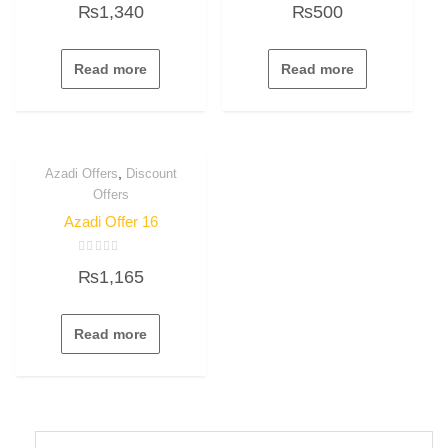
₨
1,340
₨
500
0
0
out
out
of
of
5
5
Read more
Read more
,
Azadi Offers
Discount
Offers
Azadi Offer 16
Rated
₨
1,165
0
out
of
5
Read more