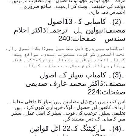
اثرات۔ کچھ دو اور کچھ لو کا اصول۔ تین مطلوب مہارتیں۔
دولت کی حقیقت۔ بجٹ کی اہمیت۔ منافع ضروری ۔
احساس ذمہ داری
۔(2)۔ کامیابی کے 13اصول
مصنف:نپولین ہل ترجمہ:ڈاکٹر احلام
سندس صفحات:240
اس کتاب میں درج ذیل مضامین ہیں:ایک انمول راز۔
تحت الشعور کی قوت۔ منصوبہ بندی۔ مواقع پیدا
کرنا۔ اتحاد برقرار رکھنا۔ موثرگفتگو۔ خوف
پرقابو پانا۔گرم جوشی سے مصافحہ کرنا ۔
۔(3)۔ کامیاب سیلز کے اصول
مصنف:ڈاکٹر محمد عارف صدیقی
صفحات:224
اس کتاب میں درج ذیل مضامین ہیں:سیلز کا داخلی معاملہ۔
اہداف کاتعین اور حصول۔ لوگ خریداری کیوں کرتے ہیں۔
تخلیقی سیلز۔ ترغیب کی قوت۔ سیلز کا اصل عمل۔ سیلز
میں کامیابی کے دس مستند گر۔
۔(4)۔ مارکیٹنگ کے22 اٹل قوانین