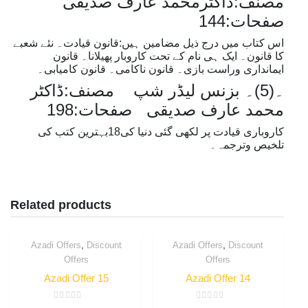
مصنف:ڈاکٹرمحمد عارف صدیقی
صفحات:144
اس کتاب میں درج ذیل مضامین ہیں:قانون قیادت۔ نئے شعبے
کا قانون۔ ایک ہی نام کے تحت کاروبار پھیلانا۔ قانون
ایمانداری وراست بازی۔ قانون ناکامی۔ قانون کامیابی۔
۔(5)۔ بزنس لیڈر شپ مصنف:ڈاکٹر
محمد عارف صدیقی صفحات:198
کاروباری قیادت پر لکھی گئی دنیا کی18بہترین کتب کی
تلخیص وترجمہ۔
Related products
,
,
Azadi Offers
Discount
Azadi Offers
Discount
Offers
Offers
Azadi Offer 15
Azadi Offer 14
Rated
Rated