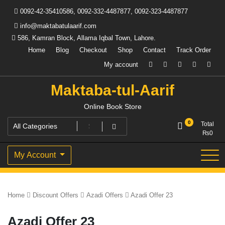
Skip
0092-42-35410586, 0092-332-4487877, 0092-323-4487877
to
content
info@maktabatulaarif.com
586, Kamran Block, Allama Iqbal Town, Lahore.
Home
Blog
Checkout
Shop
Contact
Track Order
My account
Maktaba-tul-Aarif
Online Book Store
0
Total
₨
0
My Account
Home
Discount Offers
Azadi Offers
Azadi Offer 23
Azadi Offer 23