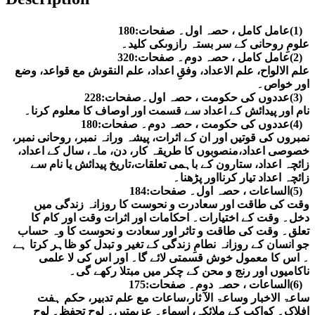
۔
(1)عامل کامل ، حصہ اول۔ صفحات:180
علومِ روحانی کے سر بستہ رازوںکی کلید۔
۔
(2)عامل کامل ، حصہ دوم۔ صفحات:320
علم الالواح، علم الاعداد، وفقِ اعداد، علم النقوش مع قواعد، وضع
اور خواص۔
۔
(3)عددوں کی حکومت ، حصہ اول۔صفحات:228
نام اور پیدائش کے اعداد سے قسمت اور اوصاف کا معلوم کرنا۔
۔
(4)عددوں کی حکومت ، حصہ دوم۔ صفحات:180
نمبروں کی قوتیں اور ان کے اثرات، پیشہ ورانہ نمبر، روحانی نمبر،
خصوصی اعداد،منصوبوں کا طریقہ کار، دن، ماہ، سال کے اعداد،
زائچہ اعداد، ستارون کے باہمی تعلقات،تاریخ پیدائش یا نام سے
زائچہ اعداد تیار کرنااور پڑھنا۔
۔
(5)الساعات ، حصہ اول۔ صفحات:184
وقت کی طاقت اور سعادرت و نحوست کا روزانہ زندگی میں
دخل۔ وقت کے اختیارات۔ احکامات اور اثرات وقت اور کام کا
تعلق۔ وقت کی طاقت و تاثر اور سعادت و نحوست کا وہ حساب
جو انسان کے روزانہ نطامِ زندگی کے تغیر و تبدل کو ظاہر کرتا ہے
۔ اس کا معمول خوش قسمتی لائے گا۔ اور اس کی لا علمی
ناکامیوں اور رنج و محن کے چکر میں مبتلا رکھے گی۔
۔
(6)الساعات ، حصہ دوم۔ صفحات:175
ساعۃ الاخبار وساعۃ الآ ثار،ساعات مع علم تدبیر، حکم ہفت
افلاک۔ کواکب کے ملائکہ، اسماء۔ عزیمتیں۔ لوح تحفظ۔ لوح