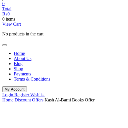
0
Total
₨
0
0 items
View Cart
No products in the cart.
Home
About Us
Blog
Shop
Payments
Terms & Conditions
My Account
Login
Register
Wishlist
Home
Discount Offers
Kash Al-Barni Books Offer