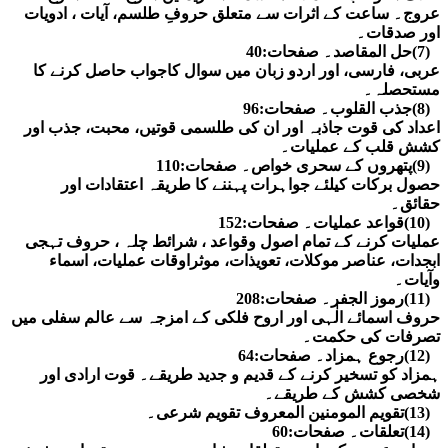
عروج۔ ساعت کے اثرات سے متعلق حروفِ طلسم، آیات ، ادویات
اور صدقات۔
۔
(7)حل المقاصد۔ صفحات:40
عربی، فارسی، اور اردو زبان میں سوال کاجواب حاصل کرنے کا
مستحصلہ۔
۔
(8)جذب القلوب۔ صفحات:96
اعداد کی قوت جاذبہ اور ان کی طلسمی قوتیں، محبت، جذب اور
کشش قلب کے عملیات۔
۔
(9)پتھروں کے سحری خواص۔ صفحات:110
حصول برکات کیلئے جواہرات پہننے کا طریقہ اعتقادات اور
حقائق۔
۔
(10)قواعد عملیات۔ صفحات:152
عملیات کرنے کے تمام اصول وقواعد ، شرائط چلہ ، حروف تہجی
ابجدات، عناصر موکلات، تعویذات، موثراوقات عملیات، اسماء
وآیات۔
۔
(11)رموز الجفر۔ صفحات:208
حروف اسمائے الٰہی اور اروح فلکی کے امزجہ سے عالم سفلی میں
تصرفات کی حکمت۔
۔
(12)رجوع ہمزاد۔ صفحات:64
ہمزاد کو تسخیر کرنے کے قدیم و جدید طریقے۔ قوت ارادی اور
شخصی کشش کے طریقے۔
۔
(13)تقویم المومنین المعروف تقویم شرعی۔
۔
(14)تعلقات۔ صفحات:60