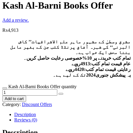
Kash Al-Barni Books Offer
Add a review.
₨
4,913
مشرق وسطیٰ کے مشہور ماہر علم الاشراقیات’’ کاش
البرنی‘‘ کی شہرہ آفاق پرنٹڈ کتب جن کے بغیر عامل
بننا محض ایک خواب ہے۔
تمام کتب خریدنے پر 10%خصوصی رعایت حاصل کریں۔
عام قیمت تمام کتب:4913روپے
رعایتی قیمت تمام کتب:4420روپے
یہ پیشکش جنوری2024تک کے لیے ہے۔
Kash Al-Barni Books Offer quantity
Add to cart
Category:
Discount Offers
Description
Reviews (0)
Description