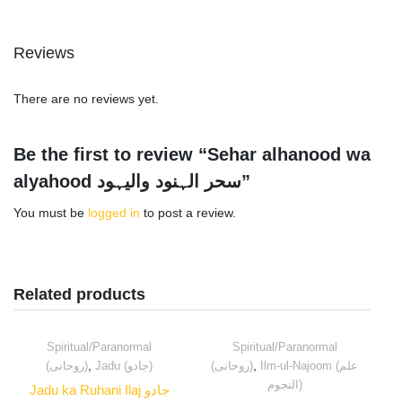
Reviews
There are no reviews yet.
Be the first to review “Sehar alhanood wa
alyahood سحر الہنود والیہود”
You must be
logged in
to post a review.
Related products
Spiritual/Paranormal
Spiritual/Paranormal
,
,
Ilm-ul-Najoom (علم
(روحانی)
Jadu (جادو)
(روحانی)
النجوم)
Jadu ka Ruhani Ilaj جادو