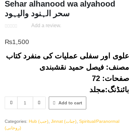
Sehar alhanood wa alyahood
سحر الہنود والیہود
Add a review.
₨
1,500
علوی اور سفلی عملیات کی منفرد کتاب
مصنف: فیصل حمید نقشبندی
صفحات: 72
بائنڈنگ:مجلد
Sehar
Add to cart
alhanood
wa
alyahood
Categories:
Hub (حب)
,
Jinnat (جنات)
,
Spiritual/Paranormal
سحر
(روحانی)
الہنود
والیہود