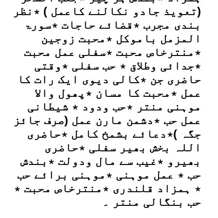
(تعویذ جادو نکالنے کاعمل ) ٭نظر
بندی مجرب ٭قضائے حاجات ٭سورۃ
المزمل باموکل ٭محبت زوجین
٭منترخاص محبت ٭سفلی عمل محبت
٭جدائی وطلاق ٭ حب سفلی ٭وقتی
حاضری جن ٭کالی دیوی ایک رات کا
عمل ٭محبت کا مسان ٭پھول والا
موہنی منتر ٭حب ودود ٭ شیطانی
عمل حب ٭دشمن مارن عمل (صرف جائز
جگہ )٭دعائے بشمخ کامل ٭حاضری
اللہ بخش بھیر سفلی ٭حاضری
بھیرو ٭غیب سے مال ودولت ٭بندش
حب ٭ عمل موہنی ٭موہنی برائے حب
٭ ہمزاد قلندری ٭منترخاص محبت ٭
حب بنگالی منتر ۔