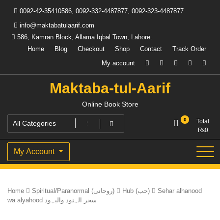
Skip
0092-42-35410586, 0092-332-4487877, 0092-323-4487877
to
content
info@maktabatulaarif.com
586, Kamran Block, Allama Iqbal Town, Lahore.
Home
Blog
Checkout
Shop
Contact
Track Order
My account
Maktaba-tul-Aarif
Online Book Store
0
Total
₨
0
My Account
Home
Spiritual/Paranormal (روحانی)
Hub (حب)
Sehar alhanood
wa alyahood سحر الہنود والیہود