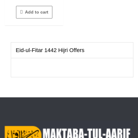
of
5
Add to cart
Eid-ul-Fitar 1442 Hijri Offers