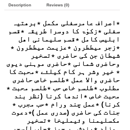
Description
quantity
Reviews (0)
٭اصراف عامرسفلی مکمل ٭برھتیہ
سفلی ٭زکوٰۃ کا دوسرا طریقہ ٭قسم
ابلیس کامل ٭قسم سلیمانی اھل
٭زجر میططرون ٭عزیمت میططرون ٭
شیطان جن کی حاضری ٭تسخیر
وحاضری شمانی ٭حاضری موہنی دیوی
٭ خیر وشر ہر کام کیلئے ٭محبت کا
حاضری والا عمل ٭طلسم خاص حاضری
مطلوب ٭طلسم خاص حب ٭طلسم محبت ٭
محبت خاص ٭اندھا کرنا (نظر بند
کرنا) ٭عمل چند ورام ٭حب مجرب ٭
جنات کی حاضری (صدری عمل )٭دعوت
مکسلیمنا وئیملیخا ٭تسخیر
ہمزاد ٭بندش ہر چیز ٭جلب السحر