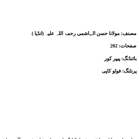
مصنف: مولانا حسن الہاشمی رحمۃ اللہ علیہ (انڈیا )
صفحات: 202
بائنڈنگ: پیپر کور
پرنٹنگ: فوٹو کاپی