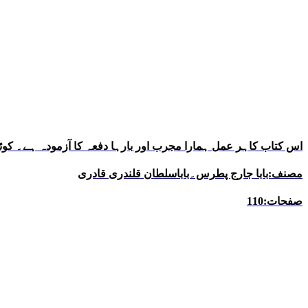
اس کتاب کاہر عمل ہمارا مجرب اور بارہا دفعہ کا آزمودہ ہے۔ ک
مصنف:بابا جارج پطرس۔باباسلطان قلندری قادری
صفحات:110