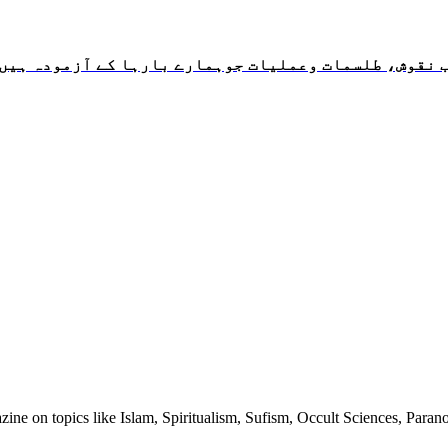
 نقوش، طلسمات وعملیات جوہمارے بارہا کے آزمودہ ہیں
ine on topics like Islam, Spiritualism, Sufism, Occult Sciences, Para