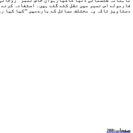
ماہنامہ طلسماتی دنیا کاگیارہواں خاص نمبر ’’روحانی 
فارمولے اس نمبر میں نقل کئے گئے ہیں۔ استفادہ کرنے وا
دستاویز تاکہ وہ مختلف مسائل کے بارےمیں ’’کیا کیا رو
صفحات:208