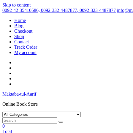
Skip to content
0092-42-35410586, 0092-332-4487877, 0092-323-4487877
info@ma
Home
Blog
Checkout
Shop
Contact
Track Order
My account
Maktaba-tul-Aarif
Online Book Store
0
Total