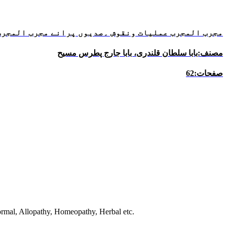
مجرب المجرب عملیات ونقوش ۔صدیوں پرانے مجرب المجرب
مصنف:بابا سلطان قلندری، بابا جارج پطرس مسیح
صفحات:62
normal, Allopathy, Homeopathy, Herbal etc.