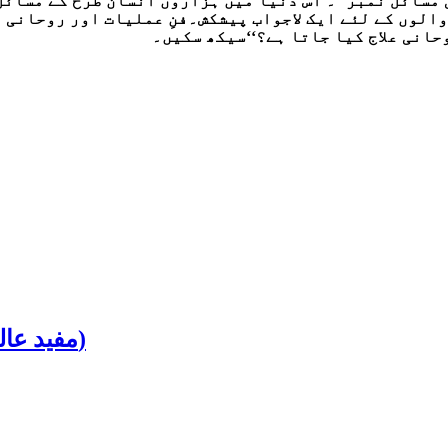
مسائل نمبر‘‘۔ اس دنیا میں ہزاروں انسان طرح کے مسائل
لوں کے لئے ایک لاجواب پیشکش۔فنِ عملیات اور روحانی ع
حانی علاج کیا جاتا ہے؟‘‘سیکھ سکیں۔
Mufid Alam Janti 2022 (مفید عالم جنتری 2022ء)