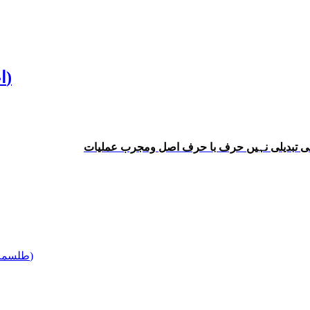
Aamaal Qaboos Asal (اعمال قابوس اصل)
وئی تبدیلی نہیں حرف با حرف اصل ومجرب عملیات
Talismat (طلسمات)