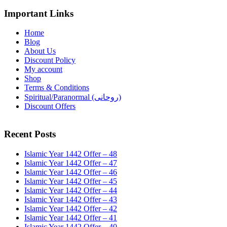
Important Links
Home
Blog
About Us
Discount Policy
My account
Shop
Terms & Conditions
Spiritual/Paranormal (روحانی)
Discount Offers
Recent Posts
Islamic Year 1442 Offer – 48
Islamic Year 1442 Offer – 47
Islamic Year 1442 Offer – 46
Islamic Year 1442 Offer – 45
Islamic Year 1442 Offer – 44
Islamic Year 1442 Offer – 43
Islamic Year 1442 Offer – 42
Islamic Year 1442 Offer – 41
Islamic Year 1442 Offer – 40