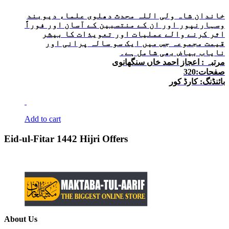
خاندان شاہ ولی اللہ محدث دھلوی علماء دیوبند
وسہارنپور اور ان کے منتسبین کے آسان اور فوراً
اثر کرنے والے عملیات اور تعویذات کا بیشر
قیمت مجموعہ جس میں ایک سو سالہ پرانی اور
نایاب بیاض بھی شامل ہے۔
مرتبہ : اعجاز احمد خاں سنگھانوی
صفحات:320
بائنڈنگ: کارڈ کور
Add to cart
Eid-ul-Fitar 1442 Hijri Offers
About Us