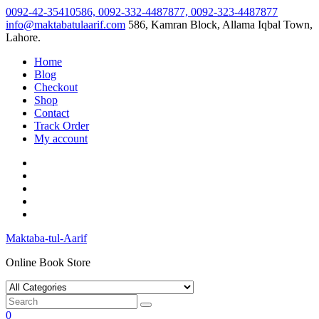
Skip
0092-42-35410586, 0092-332-4487877, 0092-323-4487877
to
info@maktabatulaarif.com
586, Kamran Block, Allama Iqbal Town,
content
Lahore.
Home
Blog
Checkout
Shop
Contact
Track Order
My account
Maktaba-tul-Aarif
Online Book Store
0