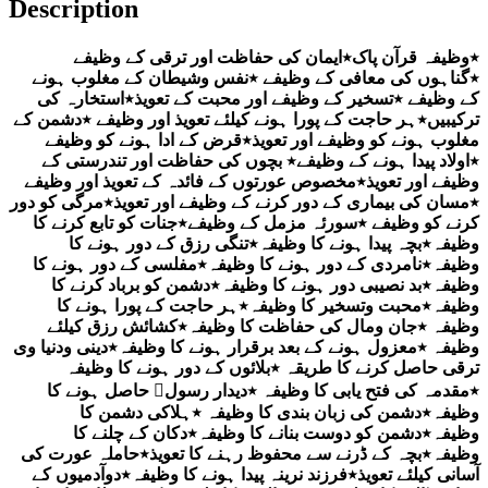
Description
عملیات
کی
٭وظیفہ قرآن پاک٭ایمان کی حفاظت اور ترقی کے وظیفے
سب
٭گناہوں کی معافی کے وظیفے ٭نفس وشیطان کے مغلوب ہونے
سے
کے وظیفے ٭تسخیر کے وظیفے اور محبت کے تعویذ٭استخارہ کی
بڑی
ترکیبیں٭ہر حاجت کے پورا ہونے کیلئے تعویذ اور وظیفے ٭دشمن کے
کتاب)
quantity
مغلوب ہونے کو وظیفے اور تعویذ٭قرض کے ادا ہونے کو وظیفے
٭اولاد پیدا ہونے کے وظیفے٭ بچوں کی حفاظت اور تندرستی کے
وظیفے اور تعویذ٭مخصوص عورتوں کے فائدہ کے تعویذ اور وظیفے
٭مسان کی بیماری کے دور کرنے کے وظیفے اور تعویذ٭مرگی کو دور
کرنے کو وظیفے ٭سورئہ مزمل کے وظیفے٭جنات کو تابع کرنے کا
وظیفہ٭بچہ پیدا ہونے کا وظیفہ٭تنگی رزق کے دور ہونے کا
وظیفہ٭نامردی کے دور ہونے کا وظیفہ٭مفلسی کے دور ہونے کا
وظیفہ٭بد نصیبی دور ہونے کا وظیفہ٭دشمن کو برباد کرنے کا
وظیفہ٭محبت وتسخیر کا وظیفہ٭ہر حاجت کے پورا ہونے کا
وظیفہ ٭جان ومال کی حفاظت کا وظیفہ٭کشائش رزق کیلئے
وظیفہ ٭معزول ہونے کے بعد برقرار ہونے کا وظیفہ٭دینی ودنیا وی
ترقی حاصل کرنے کا طریقہ ٭بلائوں کے دور ہونے کا وظیفہ
٭مقدمہ کی فتح یابی کا وظیفہ ٭دیدار رسولﷺ حاصل ہونے کا
وظیفہ٭دشمن کی زبان بندی کا وظیفہ ٭ہلاکی دشمن کا
وظیفہ٭دشمن کو دوست بنانے کا وظیفہ٭دکان کے چلنے کا
وظیفہ٭بچہ کے ڈرنے سے محفوظ رہنے کا تعویذ٭حاملہ عورت کی
آسانی کیلئے تعویذ٭فرزند نرینہ پیدا ہونے کا وظیفہ٭دوآدمیوں کے