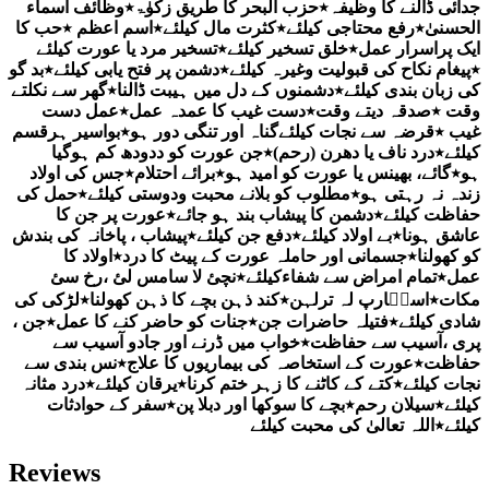
جدائی ڈالنے کا وظیفہ٭حزب البحر کا طریق زکوٰۃ٭وظائف اسماء
الحسنیٰ٭رفع محتاجی کیلئے٭کثرت مال کیلئے٭اسم اعظم ٭حب کا
ایک پراسرار عمل٭خلق تسخیر کیلئے٭تسخیر مرد یا عورت کیلئے
٭پیغام نکاح کی قبولیت وغیرہ کیلئے٭دشمن پر فتح یابی کیلئے٭بد گو
کی زبان بندی کیلئے٭دشمنوں کے دل میں ہیبت ڈالنا٭گھر سے نکلتے
وقت ٭صدقہ دیتے وقت٭دست غیب کا عمدہ عمل٭عمل دست
غیب ٭قرضہ سے نجات کیلئےگناہ اور تنگی دور ہو٭بواسیر ہرقسم
کیلئے٭درد ناف یا دھرن (رحم)٭جن عورت کو ددودھ کم ہوگیا
ہو٭گائے، بھینس یا عورت کو امید ہو٭برائے احتلام٭جس کی اولاد
زندہ نہ رہتی ہو٭مطلوب کو بلانے محبت ودوستی کیلئے٭حمل کی
حفاظت کیلئے٭دشمن کا پیشاب بند ہو جائے٭عورت پر جن کا
عاشق ہونا٭بے اولاد کیلئے٭دفع جن کیلئے٭پیشاب ، پاخانہ کی بندش
کو کھولنا٭جسمانی اور حاملہ عورت کے پیٹ کا درد٭اولاد کا
عمل٭تمام امراض سے شفاءکیلئے٭نچئ لا سامس لئ ،رخ سئ
مکات٭استؒارپ لہ ترلہن٭کند ذہن بچے کا ذہن کھولنا٭لڑکی کی
شادی کیلئے٭فتیلہ حاضرات جن٭جنات کو حاضر کنے کا عمل٭جن ،
پری ،آسیب سے حفاظت٭خواب میں ڈرنے اور جادو آسیب سے
حفاظت٭عورت کے استخاصہ کی بیماریوں کا علاج٭نس بندی سے
نجات کیلئے٭کتے کے کاٹنے کا زہر ختم کرنا٭یرقان کیلئے٭درد مثانہ
کیلئے٭سیلان رحم٭بچے کا سوکھا اور دبلا پن٭سفر کے حوادثات
کیلئے٭اللہ تعالیٰ کی محبت کیلئے
Reviews