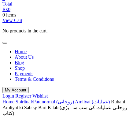
Total
₨
0
0 items
View Cart
No products in the cart.
Home
About Us
Blog
Shop
Payments
Terms & Conditions
My Account
Login
Register
Wishlist
Ruhani
Amliyat (عملیات)
Spiritual/Paranormal (روحانی)
Home
Amliyat ki Sab sy Bari Kitab (روحانی عملیات کی سب سے بڑی
کتاب)