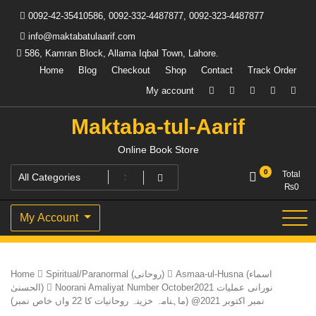
Skip
0092-42-35410586, 0092-332-4487877, 0092-323-4487877
to
content
info@maktabatulaarif.com
586, Kamran Block, Allama Iqbal Town, Lahore.
Home
Blog
Checkout
Shop
Contact
Track Order
My account
Maktaba-tul-Aarif
Online Book Store
0
Total
₨
0
My Account
Home
Spiritual/Paranormal (روحانی)
Asmaa-ul-Husna (اسماء
Noorani Amaliyat Number October2021 نورانی عملیات
الحسنیٰ)
نمبر اکتوبر 2021@ (ماہنامہ خزینہ روحانیات کا 22 واں خاص نمبر)