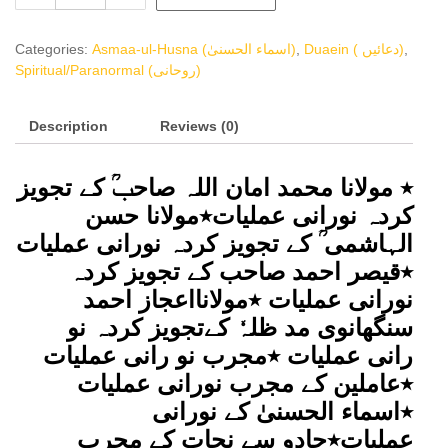
Number
October2021
Categories:
Asmaa-ul-Husna (اسماء الحسنیٰ)
,
Duaein ( دعائیں)
,
نورانی
Spiritual/Paranormal (روحانی)
عملیات
نمبر
Description
اکتوبر
Reviews (0)
2021@
(ماہنامہ
٭ مولانا محمد امان اللہ صاحبؒ کے تجویز
خزینہ
کردہ نورانی عملیات٭مولانا حسن
روحانیات
کا
الہاشمی ؒ کے تجویز کردہ نورانی عملیات
22
٭قیصر احمد صاحب کے تجویز کردہ
واں
نورانی عملیات ٭مولانااعجاز احمد
خاص
نمبر)
سنگھانوی مد ظلہٗ کےتجویز کردہ نو
quantity
رانی عملیات ٭مجرب نو رانی عملیات
٭عاملین کے مجرب نورانی عملیات
٭اسماء الحسنیٰ کے نورانی
عملیات٭جادو سے نجات کے مجرب