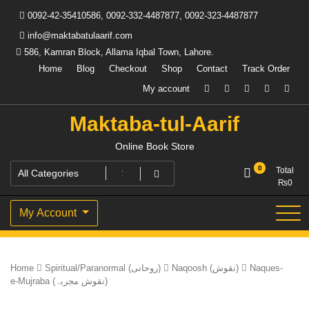
Skip
0092-42-35410586, 0092-332-4487877, 0092-323-4487877
to
content
info@maktabatulaarif.com
586, Kamran Block, Allama Iqbal Town, Lahore.
Home
Blog
Checkout
Shop
Contact
Track Order
My account
Maktaba-tul-Aarif
Online Book Store
0
Total
₨
0
My Account
Home
Spiritual/Paranormal (روحانی)
Naqoosh (نقوش)
Naques-
e-Mujraba (نقوش مجربہ)