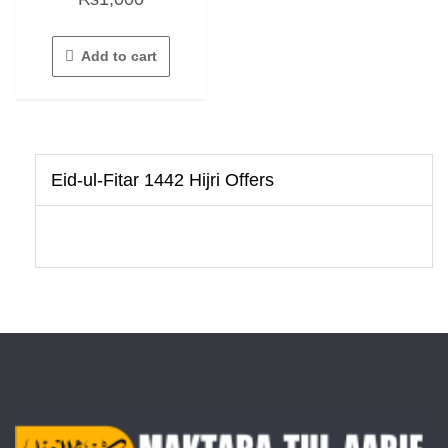
out
of
5
Add to cart
Eid-ul-Fitar 1442 Hijri Offers