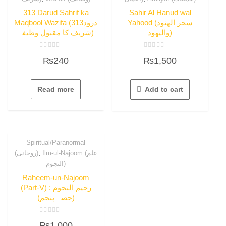
313 Darud Sahrif ka
Sahir Al Hanud wal
Yahood (سحر الھنود
Maqbool Wazifa (313درود
والیھود)
شریف کا مقبول وظیفہ)
Rated
Rated
₨
240
₨
1,500
0
0
out
out
of
of
5
5
Read more
Add to cart
Spiritual/Paranormal
,
Ilm-ul-Najoom (علم
(روحانی)
النجوم)
Raheem-un-Najoom
(Part-V) : رحیم النجوم
(حصہ پنجم)
Rated
₨
1,000
0