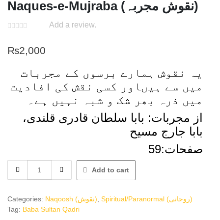
Naques-e-Mujraba (نقوش مجربہ)
Add a review.
₨
2,000
یہ نقوش ہمارے برسوں کے مجربات
میں سے ہیںاور کسی نقش کی افادیت
میں ذرہ بھر شک و شبہ نہیں ہے۔
از مجربات: بابا سلطان قادری قلندی،
بابا جارج مسیح
صفحات:59
Naques-
Add to cart
e-
Mujraba
(نقوش
Categories:
Naqoosh (نقوش)
,
Spiritual/Paranormal (روحانی)
مجربہ)
Tag:
Baba Sultan Qadri
quantity