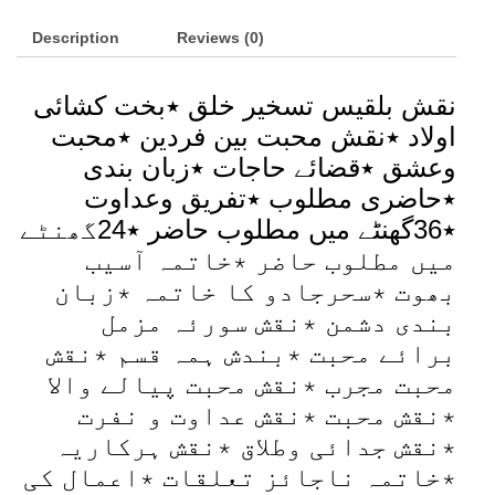
Description
Reviews (0)
نقش بلقیس تسخیر خلق ٭بخت کشائی
اولاد ٭نقش محبت بین فردین ٭محبت
وعشق ٭قضائے حاجات ٭زبان بندی
٭حاضری مطلوب ٭تفریق وعداوت
٭36گھنٹے میں مطلوب حاضر ٭24گھنٹے
میں مطلوب حاضر ٭خاتمہ آسیب
بھوت ٭سحرجادو کا خاتمہ ٭زبان
بندی دشمن ٭نقش سورئہ مزمل
برائے محبت ٭بندش ہمہ قسم ٭نقش
محبت مجرب ٭نقش محبت پیالے والا
٭نقش محبت ٭نقش عداوت و نفرت
٭نقش جدائی وطلاق ٭نقش ہرکاریہ
٭خاتمہ ناجائز تعلقات ٭اعمال کی