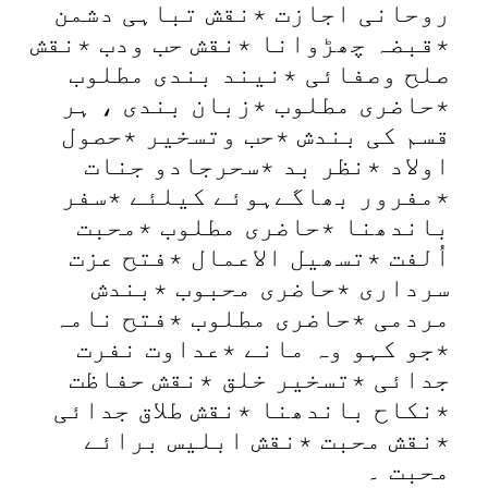
روحانی اجازت ٭نقش تباہی دشمن
٭قبضہ چھڑوانا ٭نقش حب ودب ٭نقش
صلح وصفائی ٭نیند بندی مطلوب
٭حاضری مطلوب ٭زبان بندی ، ہر
قسم کی بندش ٭حب وتسخیر ٭حصول
اولاد ٭نظر بد ٭سحرجادو جنات
٭مفرور بھاگےہوئے کیلئے ٭سفر
باندھنا ٭حاضری مطلوب ٭محبت
اُلفت ٭تسھیل الاعمال ٭فتح عزت
سرداری ٭حاضری محبوب ٭بندش
مردمی ٭حاضری مطلوب ٭فتح نامہ
٭جو کہو وہ مانے ٭عداوت نفرت
جدائی ٭تسخیر خلق ٭نقش حفاظت
٭نکاح باندھنا ٭نقش طلاق جدائی
٭نقش محبت ٭نقش ابلیس برائے
محبت ۔