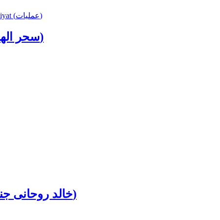
Amliyat (عملیات)
Sahir Al Hanud wal Yahood (سحر الھنود والیھود)
Khalid Ruhani Jantari 2022 (خالد روحانی جنتری2022ء)