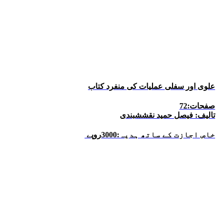
علوی اور سفلی عملیات کی منفرد کتاب
صفحات:72
تالیف: فیصل حمید نقششبندی
خاص اجازت کے ساتھ ہدیہ:3000روپے