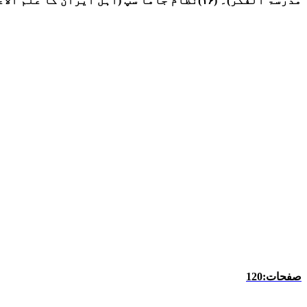
مدرسۃ الفکر)۔ (۱۶)نظام جاما سپ (اہل ایران کا علم الاعداد)۔
صفحات:120