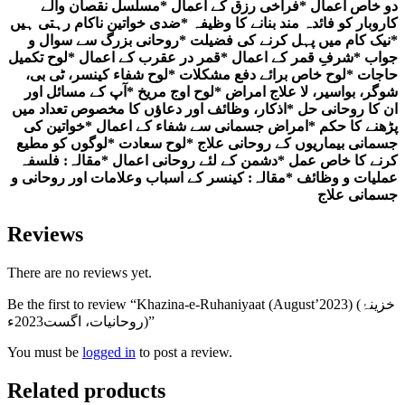
دو خاص اعمال *فراخی رزق کے اعمال *مسلسل نقصان والے
کاروبار کو فائدہ مند بنانے کا وظیفہ *ضدی خواتین ناکام رہتی ہیں
*نیک کام میں پہل کرنے کی فضیلت *روحانی بزرگ سے سوال و
جواب *شرفِ قمر کے اعمال *قمر در عقرب کے اعمال *لوح تکمیل
حاجات *لوح خاص برائے دفع مشکلات *لوح شفاء کینسر، ٹی بی،
شوگر، بواسیر، لا علاج امراض *لوح اوج مریخ *آپ کے مسائل اور
ان کا روحانی حل *اذکار، وظائف اور دعاؤں کا مخصوص تعداد میں
پڑھنے کا حکم *امراض جسمانی سے شفاء کے اعمال *خواتین کی
جسمانی بیماریوں کے روحانی علاج *لوح سعادت *لوگوں کو مطیع
کرنے کا خاص عمل *دشمن کے لئے روحانی اعمال *مقالہ: فلسفہ
عملیات و وظائف *مقالہ: کینسر کے اسباب وعلامات اور روحانی و
جسمانی علاج
Reviews
There are no reviews yet.
Be the first to review “Khazina-e-Ruhaniyaat (August’2023) (خزینۂ
روحانیات، اگست2023ء)”
You must be
logged in
to post a review.
Related products