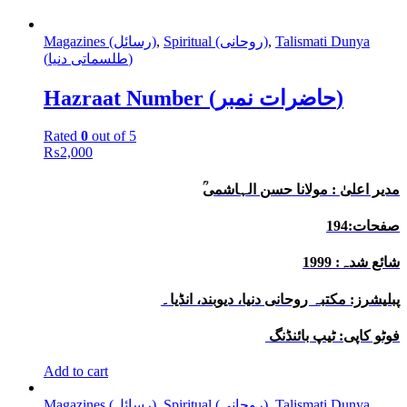
Talismati Dunya
,
Spiritual (روحانی)
,
Magazines (رسائل)
(طلسماتی دنیا)
Hazraat Number (حاضرات نمبر)
Rated
0
out of 5
₨
2,000
ؒمدیر اعلیٰ : مولانا حسن الہاشمی
صفحات:194
شائع شدہ: 1999
پبلیشرز: مکتبہ روحانی دنیا، دیوبند، انڈیا۔
فوٹو کاپی: ٹیپ بائنڈنگ
Add to cart
Talismati Dunya
,
Spiritual (روحانی)
,
Magazines (رسائل)