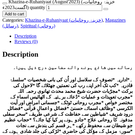
Khazina-e-Ruhaniyaat (August'2023) (خزینۂ روحانیات،
اگست2023ء) quantity
Add to cart
Magazines
,
Khazina-e-Ruhaniyaat (خزینۂ روحانیات)
Categories:
Spiritual (روحانی)
,
(رسائل)
Description
Reviews (0)
Description
رسالے میں شائع ہونے والے مضامین درج ذیل ہیں:۔
۔*اداریہ *تصوف کے سلاسل اور اُن کی بانی شخصیات *سلسلۂ
قادریہ *کب تک آخر اپنے رب کی نعمتیں جھٹلائے گا *لاحول کی
برکت *مجرّبات حضرت شیخ محمد محدث تھانوی رحمہ اللہ
*مجرب تعویذات و عملیات *دُعائے برہتیہ کے اٹھائیس اسماء کے
مختصر خواص *مجرب روحانی ٹوٹکے *جسمانی امراض اور آیت
الکرسی *وظائف اسمائے حسنیٰ *فضائل و اعمالِ قرآنی *فضائل
درود شریف *شیاطین سے حفاظت کے شرعی طریقے *سحر سفلی
مدفونہ کا روحانی علاج *جادو ہونے پر کیا کِیا جائے؟ *حجاب عظیم
جو شیطان سے محفوظ رکھے *ہر قسم کی بندش سے نجات
*سورۂ مزمل کے مؤکل کی حاضری *لڑکی کی جلد شادی ہونے کے