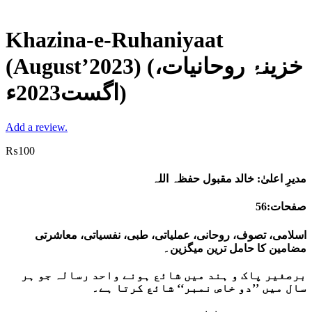
Khazina-e-Ruhaniyaat
(August’2023) (خزینۂ روحانیات،
اگست2023ء)
Add a review.
₨
100
مدیرِ اعلیٰ: خالد مقبول حفظہ اللہ
صفحات:56
اسلامی، تصوف، روحانی، عملیاتی، طبی، نفسیاتی، معاشرتی
مضامین کا حامل ترین میگزین۔
برصغیر پاک و ہند میں شائع ہونے واحد رسالہ جو ہر
سال میں ’’دو خاص نمبر‘‘ شائع کرتا ہے۔