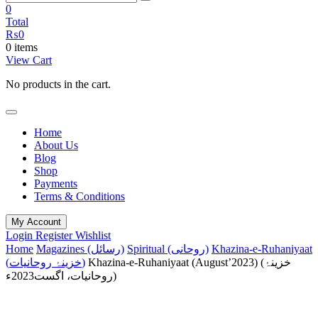
0
Total
₨
0
0 items
View Cart
No products in the cart.
Home
About Us
Blog
Shop
Payments
Terms & Conditions
My Account
Login
Register
Wishlist
Khazina-e-Ruhaniyaat
Spiritual (روحانی)
Magazines (رسائل)
Home
Khazina-e-Ruhaniyaat (August’2023) (خزینۂ
(خزینۂ روحانیات)
روحانیات، اگست2023ء)