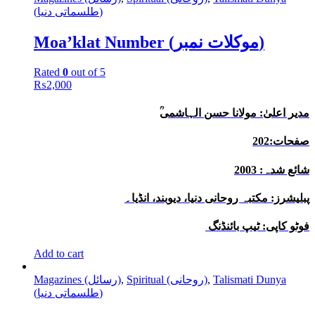
(طلسماتی دنیا)
Moa’klat Number (موکلات نمبر)
Rated
0
out of 5
₨
2,000
ؒمدیر اعلیٰ: مولانا حسن الہاشمی
صفحات:202
شائع شدہ: 2003
پبلیشرز: مکتبہ روحانی دنیا، دیوبند، انڈیا۔
فوٹو کاپی: ٹیپ بائنڈنگ
Add to cart
Talismati Dunya
,
Spiritual (روحانی)
,
Magazines (رسائل)
(طلسماتی دنیا)