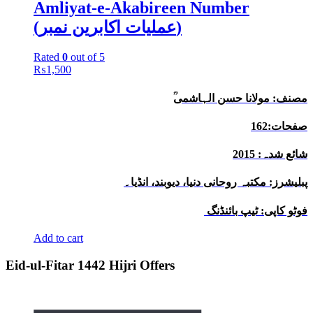
Amliyat-e-Akabireen Number
(عملیات اکابرین نمبر)
Rated
0
out of 5
₨
1,500
ؒمصنف: مولانا حسن الہاشمی
صفحات:162
شائع شدہ: 2015
پبلیشرز: مکتبہ روحانی دنیا، دیوبند، انڈیا۔
فوٹو کاپی: ٹیپ بائنڈنگ
Add to cart
Eid-ul-Fitar 1442 Hijri Offers