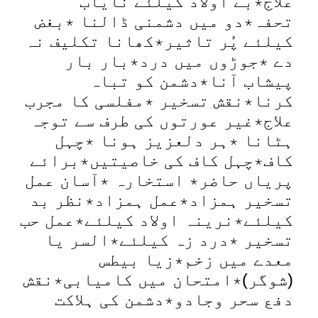
علاج٭بے اولاد کیلئے نایاب
تحفہ٭دو میں دشمنی ڈالنا ٭بغض
کیلئے پُر تاثیر٭کھانا تکلیف نہ
دے ٭جوڑوں میں درد٭بار بار
پیشاب آنا٭دشمن کو تباہ
کرنا٭نقش تسخیر ٭مفلسی کا مجرب
علاج٭غیر عورتوں کی طرف سے توجہ
ہٹانا ٭ہر دلعزیز ہونا ٭چہل
کاف٭چہل کاف کی خاصیتیں٭برائے
پریاں حاضر٭ استخارہ ٭آسان عمل
تسخیر ہمزاد٭عمل ہمزاد٭نظر بد
کیلئے٭نرینہ اولاد کیلئے٭عمل حب
تسخیر ٭درد زہ کیلئے٭السر یا
معدے میں زخم٭زیا بیطس
(شوگر)٭امتحان میں کامیابی٭نقش
دفع سحر وجادو٭دشمن کی ہلاکت