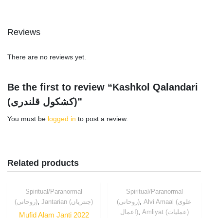
Reviews
There are no reviews yet.
Be the first to review “Kashkol Qalandari
(کشکول قلندری)”
You must be
logged in
to post a review.
Related products
Spiritual/Paranormal
Spiritual/Paranormal
,
,
Alvi Amaal (علوی
(روحانی)
Jantarian (جنتریاں)
(روحانی)
,
Amliyat (عملیات)
اعمال)
Mufid Alam Janti 2022