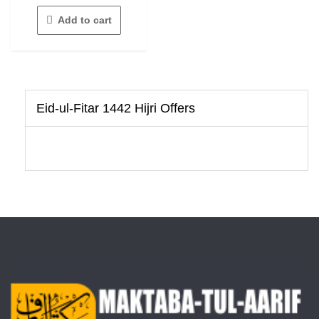
5
Add to cart
Eid-ul-Fitar 1442 Hijri Offers