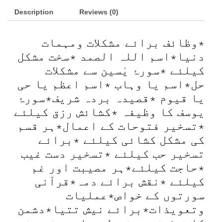
Description
Reviews (0)
٭وظائف برائے مشکلات ومہمات
دنیا٭اسم اللہ الصمد ٭سخت مشکل
کیلئے ٭سورۂ یٰسین سے مشکلات
حل٭اسم یا وہاب ٭اسم اعظم یا حی
یا قیوم ٭قصیدہ بردہ شریف٭سورۂ
یوسف کا وظیفہ ٭کشائش رزق کیلئے
٭تسخیر فتوحات کے اعمال٭ہر قسم
کی مشکل کشائی کیلئے ٭برائے
تسخیر حب کیلئے ٭تسخیر دست غیب
٭حاجت کیلئے٭ہر مصیبت اور غم
کیلئے ٭نقش برائے دمہ٭قرآنی
سورتوں کے خواص٭عملیات
وتعویذات٭برائے نیش تتیا٭دشمن