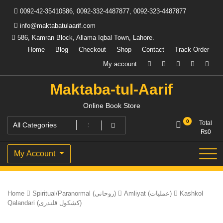
Skip
0092-42-35410586, 0092-332-4487877, 0092-323-4487877
to
content
info@maktabatulaarif.com
586, Kamran Block, Allama Iqbal Town, Lahore.
Home
Blog
Checkout
Shop
Contact
Track Order
My account
Maktaba-tul-Aarif
Online Book Store
0
Total
₨
0
My Account
Kashkol
Amliyat (عملیات)
Spiritual/Paranormal (روحانی)
Home
Qalandari (کشکول قلندری)