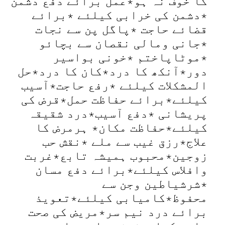
کا خوف نہ ہو٭عمل برائے دفع دشمن
٭دشمن کی خرابی کیلئے ٭برائے
قضائے حاجت ٭پاگل پن سے نجات
٭جانی ومالی نقصان سے بچائو
٭موٹاپاختم ٭خونی بواسیر
دور٭آنکھ کا درد٭کان کا درد٭حل
المشکلات کیلئے ٭رفع حاجت٭آسیب
کیلئے٭برائے حفاظت حمل٭قرض کی
پریشانی ٭دفع آسیب٭درد شقیقہ
کیلئے٭حفاظت مکان٭ ہرمرض کا
علاج٭رزق غیب سے ملے ٭نقش حب
زوجین٭محبوب ہمیشہ تابع٭غربت
وافلاس کیلئے٭برائے دفع مسان
٭شرشیاطین وجن سے
محفوظ٭کامیابی کیلئے٭تعویذ
برائے درد نیم سر٭مریض کی صحت