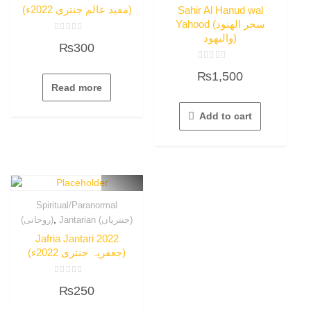
(مفید عالم جنتری 2022ء)
Sahir Al Hanud wal
Yahood (سحر الھنود
والیھود)
Rated
₨
300
0
out
of
Rated
5
₨
1,500
0
out
Read more
of
5
Add to cart
Spiritual/Paranormal
,
Jantarian (جنتریاں)
(روحانی)
Jafria Jantari 2022
(جعفریہ جنتری 2022ء)
Rated
₨
250
0
out
of