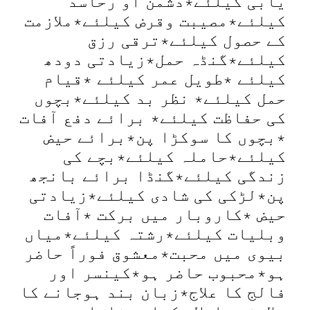
یابی کیلئے٭دشمن او رحاسد
کیلئے٭مصیبت وقرض کیلئے٭ملازمت
کے حصول کیلئے٭ترقی رزق
کیلئے٭گنڈہ حمل٭زیادتی دودھ
کیلئے ٭طویل عمر کیلئے ٭قیام
حمل کیلئے٭ نظر بد کیلئے٭بچوں
کی حفاظت کیلئے٭ برائے دفع آفات
٭بچوں کا سوکڑا پن٭برائے حیض
کیلئے٭حاملہ کیلئے٭بچے کی
زندگی کیلئے٭گنڈا برائے بانجھ
پن٭لڑکی کی شادی کیلئے٭زیادتی
حیض ٭کاروبار میں برکت ٭آفات
وبلیات کیلئے٭رشتہ کیلئے٭میاں
بیوی میں محبت٭معشوق فوراً حاضر
ہو٭محبوب حاضر ہو٭کینسر اور
فالج کا علاج٭زبان بند ہوجانے کا