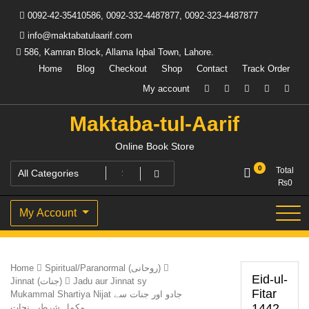
Skip
0092-42-35410586, 0092-332-4487877, 0092-323-4487877
to
content
info@maktabatulaarif.com
586, Kamran Block, Allama Iqbal Town, Lahore.
Home
Blog
Checkout
Shop
Contact
Track Order
My account
Maktaba-tul-Aarif
Online Book Store
0
Total
₨
0
My Account
Home
Spiritual/Paranormal (روحانی)
Eid-ul-
Jinnat (جنات)
Jadu aur Jinnat sy
Fitar
Mukammal Shartiya Nijat جادو اور جنات سے
1442
مکمل شرطیہ نجات