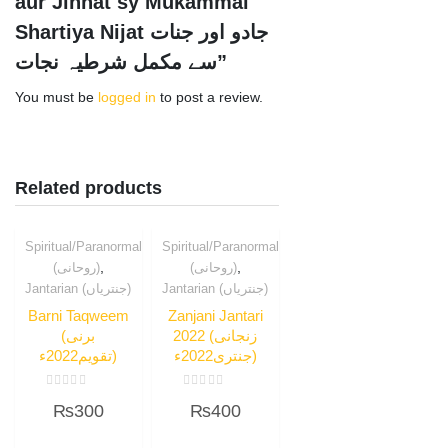
aur Jinnat sy Mukammal
Shartiya Nijat جادو اور جنات
سے مکمل شرطیہ نجات”
You must be
logged in
to post a review.
Related products
Spiritual/Paranormal
Spiritual/Paranormal
,
,
(روحانی)
(روحانی)
Jantarian (جنتریاں)
Jantarian (جنتریاں)
Barni Taqweem
Zanjani Jantari
2022 (زنجانی
(برنی
جنتری2022ء)
تقویم2022ء)
Rated
Rated
₨
300
₨
400
0
0
out
out
of
of
5
5