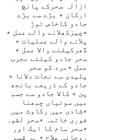
ازالہ سحرکے پانچ
ارکان ٭ بڑے سے بڑے
جادو کاخاص توڑ
٭چیزکھلانے والے عمل ٭
پلانے والے عملیات ٭
گھرکیلنے والا عمل ٭
سحر جادو کیلئے مجرب
عمل ٭مرد کو سحر
پلیدی سے نجات دلانا ٭
جادو کے ذریعے بانجھ
پن ٭ کالا جادو سے جسم
میں سوئیاں چبھنا
٭شادی میں رکاوٹ میں
فوری خاتمہ ٭سحر لقوہ
٭سحر سام کا ایک اور
روحانی علاج ٭ ہر قسم