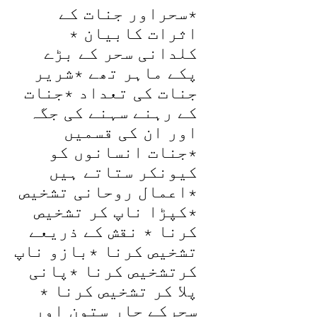
٭سحراور جنات کے
مکمل
اثرات کابیان ٭
شرطیہ
نجات
کلدانی سحر کے بڑے
quantity
پکے ماہر تھے ٭شریر
جنات کی تعداد ٭جنات
کے رہنے سہنے کی جگہ
اور ان کی قسمیں
٭جنات انسانوں کو
کیونکر ستاتے ہیں
٭اعمال روحانی تشخیص
٭کپڑا ناپ کر تشخیص
کرنا ٭ نقش کے ذریعے
تشخیص کرنا ٭بازو ناپ
کرتشخیص کرنا ٭پانی
پلا کر تشخیص کرنا ٭
سحرکے چار ستون اور