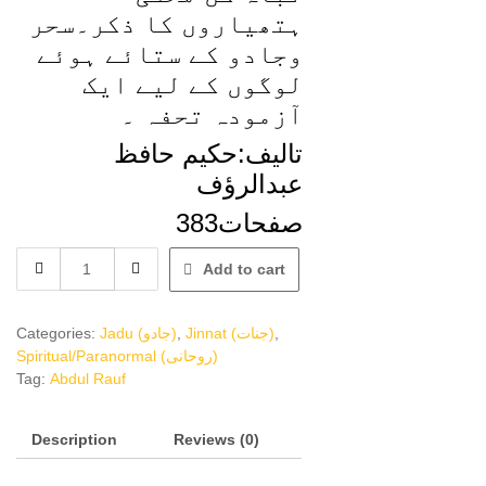
ہتھیاروں کا ذکر۔سحر
وجادو کے ستائے ہوئے
لوگوں کے لیے ایک
آزمودہ تحفہ ۔
تالیف:حکیم حافظ
عبدالرؤف
صفحات383
Jadu
Add to cart
aur
Jinnat
sy
Categories:
Jadu (جادو)
,
Jinnat (جنات)
,
Mukammal
Spiritual/Paranormal (روحانی)
Shartiya
Tag:
Abdul Rauf
Nijat
جادو
Description
اور
Reviews (0)
جنات
سے