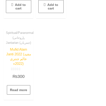
Add to
Add to
cart
cart
Spiritual/Paranormal
,
(روحانی)
Jantarian (جنتریاں)
Mufid Alam
Janti 2022 (مفید
عالم جنتری
2022ء)
Rated
₨
300
0
out
of
5
Read more