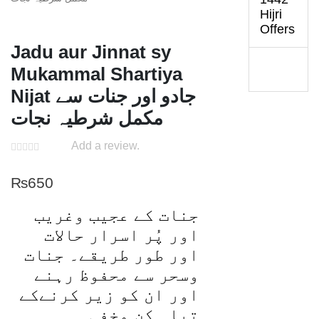
Hijri
Offers
Jadu aur Jinnat sy
Mukammal Shartiya
Nijat جادو اور جنات سے
مکمل شرطیہ نجات
Add a review.
₨
650
جنات کے عجیب وغریب
اور پُر اسرار حالات
اور طور طریقے۔ جنات
وسحر سے محفوظ رہنے
اور ان کو زیر کرنےکے
تباہ کن مخفی