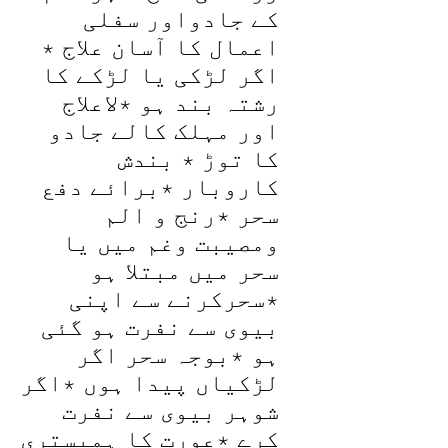
کے جادواور سفلی
اعمال کا آسان علاج ٭
اگر لڑکی یا لڑکے کا
رشتہ بند ہو ٭لاعلاج
اور مہلک کالے جادو
کا توڑ ٭ بندش
کاروبار ٭برائے دفع
سحر ٭رنج و الم
ومصیبت وغم میں یا
سحر میں مبتلا ہو
٭سحرکرنے سے اپنی
بیوی سے نفرت ہو گئی
ہو ٭بوجہ سحر اگر
لڑکیاں پیدا ہوں ٭اگر
شوہر بیوی سے نفرت
کرے ٭عورت کا ہمبستری