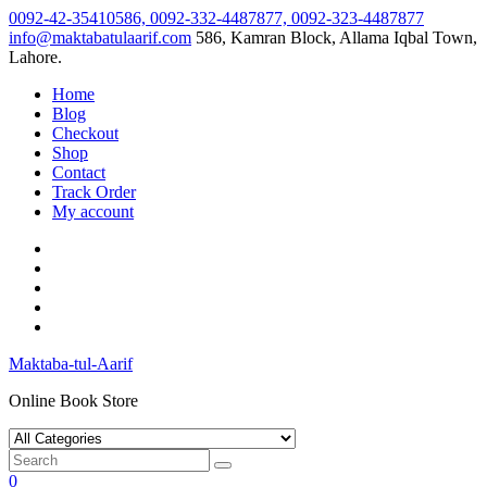
Skip
0092-42-35410586, 0092-332-4487877, 0092-323-4487877
to
info@maktabatulaarif.com
586, Kamran Block, Allama Iqbal Town,
content
Lahore.
Home
Blog
Checkout
Shop
Contact
Track Order
My account
Maktaba-tul-Aarif
Online Book Store
0