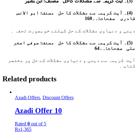
۔
(3)۔ آیت کریمہ سے مشکلات کاحل مصنف: ابن بشیر
۔
(4)۔ آیت کریمہ سے مشکلات کا حل مصنف: ابو الانس
قادری صفحات:۔۔160
دینی و دنیاوی مشکلات کے حل کیلئے خوبصورت تحفہ ۔
۔
(5)۔ آیت کریمہ سے مشکلات کا حل مصنف: صوفی اصغر
علی صفحات:۔۔64
آیت کریمہ سے دینی و دنیاوی مشکلات کے حل پر مختصر
کتاب ۔
Related products
Azadi Offers
,
Discount Offers
Azadi Offer 10
Rated
0
out of 5
₨
1,365