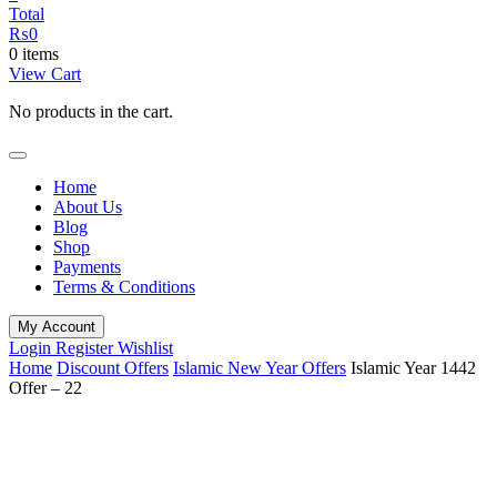
Total
₨
0
0 items
View Cart
No products in the cart.
Home
About Us
Blog
Shop
Payments
Terms & Conditions
My Account
Login
Register
Wishlist
Home
Discount Offers
Islamic New Year Offers
Islamic Year 1442
Offer – 22