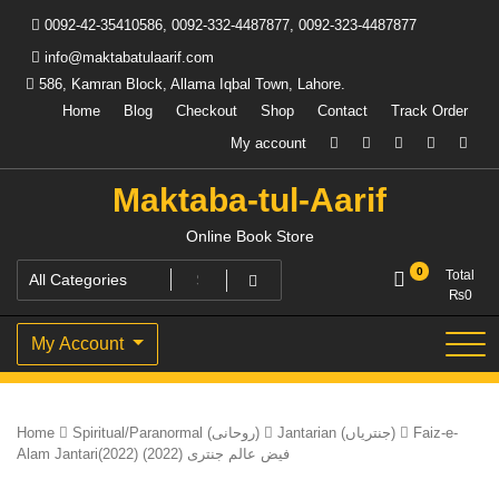
Skip
0092-42-35410586, 0092-332-4487877, 0092-323-4487877
to
content
info@maktabatulaarif.com
586, Kamran Block, Allama Iqbal Town, Lahore.
Home
Blog
Checkout
Shop
Contact
Track Order
My account
Maktaba-tul-Aarif
Online Book Store
0
Total
₨
0
My Account
Home
Spiritual/Paranormal (روحانی)
Jantarian (جنتریاں)
Faiz-e-
Alam Jantari(2022) فیض عالم جنتری (2022)