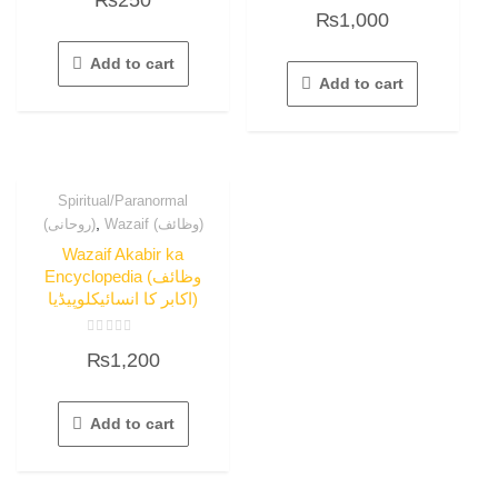
Rated
out
₨
1,000
0
of
out
5
of
5
Add to cart
Add to cart
Spiritual/Paranormal
,
Wazaif (وظائف)
(روحانی)
Wazaif Akabir ka
Encyclopedia (وظائف
اکابر کا انسائیکلوپیڈیا)
Rated
₨
1,200
0
out
of
5
Add to cart