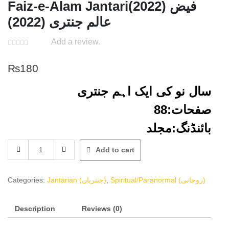
Faiz-e-Alam Jantari(2022) فیض
عالم جنتری (2022)
Add a review.
₨
180
سال نو کی ایک اہم جنتری
صفحات:88
بائنڈنگ:مجلد
Faiz-
Add to cart
e-
Alam
Jantari(2022)
Categories:
Jantarian (جنتریاں)
,
Spiritual/Paranormal (روحانی)
فیض
عالم
Description
جنتری
Reviews (0)
(2022)