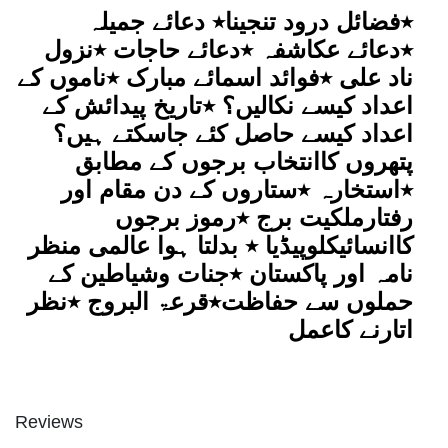
quantity
٭فضائل درود تنجینا٭ دعائے جمیلہ
٭دعائے عکاشفہ ٭دعائے حاجات ٭نزول
ناد علی ٭فوائد اسمائے مبارک ٭ناموں کے
اعداد کیسے نکالیں؟ ٭تاریخ پیدائش کے
اعداد کیسے حاصل کئے جاسکتے ہیں؟
پتھروں کاانتخاب برجوں کے مطابق
٭استخارہ ٭ستاروں کے دن مقام اور
رفتارملکیت برج ٭رموز برجوں
کاانسائیکلوپیڈیا ٭ بدلتا ہوا عالمی منظر
نامہ اور پاکستان ٭جنات وشیاطین کے
حملوں سے حفاظت٭قرعۃ البروج ٭نظر
اتارنے کاعمل
Reviews