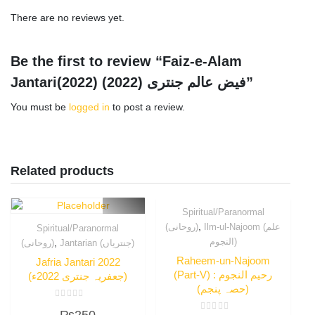
There are no reviews yet.
Be the first to review “Faiz-e-Alam
Jantari(2022) فیض عالم جنتری (2022)”
You must be
logged in
to post a review.
Related products
Spiritual/Paranormal
,
Ilm-ul-Najoom (علم
(روحانی)
Spiritual/Paranormal
النجوم)
,
Jantarian (جنتریاں)
(روحانی)
Raheem-un-Najoom
Jafria Jantari 2022
(Part-V) : رحیم النجوم
(جعفریہ جنتری 2022ء)
(حصہ پنجم)
Rated
₨
250
0