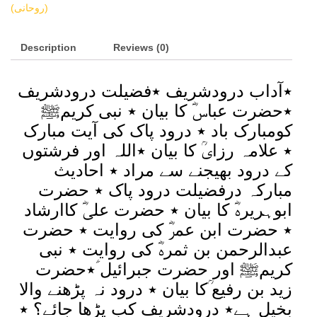
ka
(روحانی)
Hal
(درودشریف
Description
سے
Reviews (0)
مشکلات
کا
٭آداب درودشریف ٭فضیلت درودشریف
حل)
quantity
٭حضرت عباسؓ کا بیان ٭ نبی کریمﷺ
کومبارک باد ٭ درود پاک کی آیت مبارک
٭ علامہ رزایؒ کا بیان ٭اللہ اور فرشتوں
کے درود بھیجنے سے مراد ٭ احادیث
مبارکہ درفضیلت درود پاک ٭ حضرت
ابوہریرہؓ کا بیان ٭ حضرت علیؓ کاارشاد
٭ حضرت ابن عمرؓ کی روایت ٭ حضرت
عبدالرحمن بن ثمرہؓ کی روایت ٭ نبی
کریمﷺ اور حضرت جبرائیل ؑ٭حضرت
زید بن رفیع ؒکا بیان ٭ درود نہ پڑھنے والا
بخیل ہے٭ درودشریف کب پڑھا جائے؟ ٭