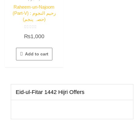
Raheem-un-Najoom
(Part-V) : رحیم النجوم
(حصہ پنجم)
Rated
₨
1,000
0
out
of
5
Add to cart
Eid-ul-Fitar 1442 Hijri Offers