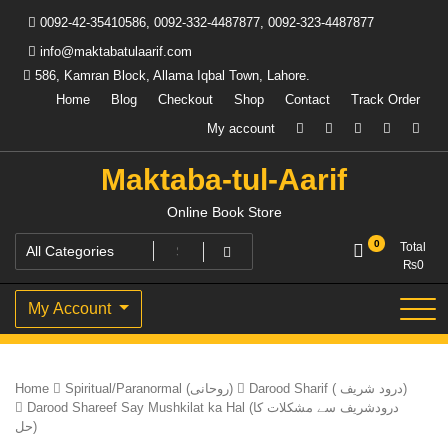
Skip
0092-42-35410586, 0092-332-4487877, 0092-323-4487877
to
content
info@maktabatulaarif.com
586, Kamran Block, Allama Iqbal Town, Lahore.
Home
Blog
Checkout
Shop
Contact
Track Order
My account
Maktaba-tul-Aarif
Online Book Store
0
Total
₨
0
My Account
Home
Spiritual/Paranormal (روحانی)
Darood Sharif ( درود شریف)
Darood Shareef Say Mushkilat ka Hal (درودشریف سے مشکلات کا
حل)