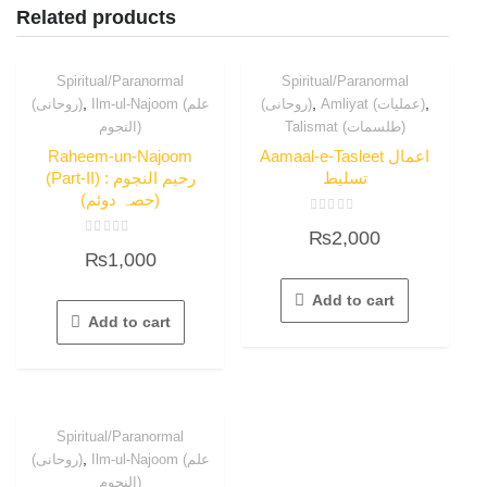
Related products
Spiritual/Paranormal
Spiritual/Paranormal
,
,
,
Amliyat (عملیات)
(روحانی)
Ilm-ul-Najoom (علم
(روحانی)
Talismat (طلسمات)
النجوم)
Raheem-un-Najoom
Aamaal-e-Tasleet اعمال
تسلیط
(Part-II) : رحیم النجوم
(حصہ دوئم)
Rated
₨
2,000
0
Rated
out
₨
1,000
0
of
out
5
of
5
Add to cart
Add to cart
Spiritual/Paranormal
,
Ilm-ul-Najoom (علم
(روحانی)
النجوم)