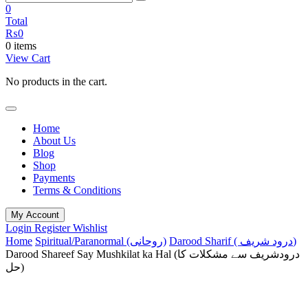
0
Total
₨
0
0 items
View Cart
No products in the cart.
Home
About Us
Blog
Shop
Payments
Terms & Conditions
My Account
Login
Register
Wishlist
Home
Spiritual/Paranormal (روحانی)
Darood Sharif ( درود شریف)
Darood Shareef Say Mushkilat ka Hal (درودشریف سے مشکلات کا
حل)