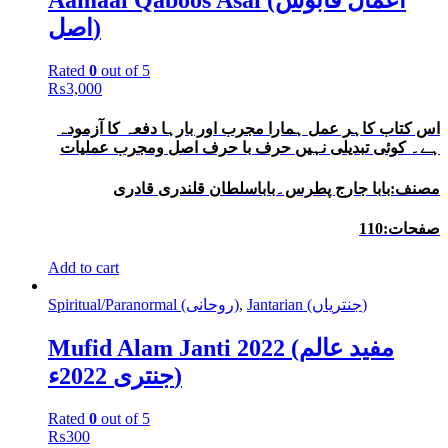
Aamaal Qaboos Asal (اعمال قابوس
اصل)
Rated
0
out of 5
₨
3,000
اس کتاب کاہر عمل ہمارا مجرب اور بارہا دفعہ کا آزمودہ
ہے۔ کوئی تبدیلی نہیں حرف با حرف اصل ومجرب عملیات
مصنف:بابا جارج پطرس۔باباسلطان قلندری قادری
صفحات:110
Add to cart
Spiritual/Paranormal (روحانی)
,
Jantarian (جنتریاں)
Mufid Alam Janti 2022 (مفید عالم
جنتری 2022ء)
Rated
0
out of 5
₨
300