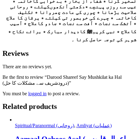
تسخیر کرنا ٭ شفاء از بخار ٭ بے خوابی کاخاتمہ ٭
غیب سے روزی پہنچے ٭دکھتی آنکھوںکیلئے ٭ روحانی
صلاحیت بڑھانا ٭ چوری کی عادت چھروانا ٭ تکلیف
کاخاتمہ ٭ چہرے کی خوبصور تی کیلئے ٭ یرقان کا علاج
٭ آتشک سے نجات ٭ آفت سے نجات ٭ جادو کاعلاج ٭ آسیب
کاعلاج ٭ نبی کریمﷺ کادیدار مبارک ٭ برائے نکاح ٭
شوہر کی توجہ حاصل کرنا ۔
Reviews
There are no reviews yet.
Be the first to review “Darood Shareef Say Mushkilat ka Hal
(درودشریف سے مشکلات کا حل)”
You must be
logged in
to post a review.
Related products
Spiritual/Paranormal (روحانی)
,
Amliyat (عملیات)