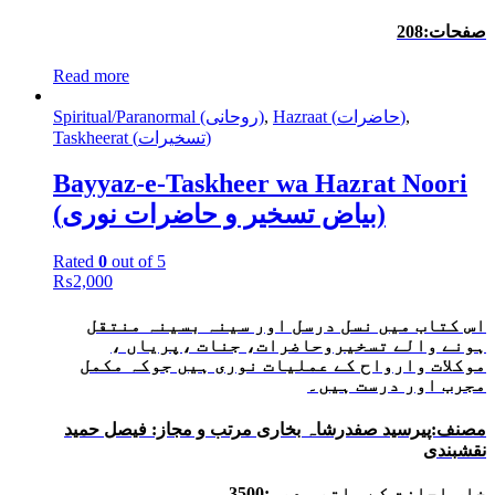
صفحات:208
Read more
Spiritual/Paranormal (روحانی)
,
Hazraat (حاضرات)
,
Taskheerat (تسخیرات)
Bayyaz-e-Taskheer wa Hazrat Noori
(بیاض تسخیر و حاضرات نوری)
Rated
0
out of 5
₨
2,000
اس کتاب میں نسل درسل اور سینہ بسینہ منتقل
ہونے والے تسخیروحاضرات، جنات ،
پریاں ،
موکلات وارواح کے عملیات نوری ہیں جوکہ مکمل
مجرب اور درست ہیں۔
مصنف:پیرسید صفدرشاہ بخاری مرتب و مجاز: فیصل حمید
نقشبندی
خاص اجازت کے ساتھ ہدیہ:3500