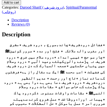
Add to cart
Categories:
Darood Sharif ( درود شریف)
,
Spiritual/Paranormal
(روحانی)
Description
Reviews (0)
Description
٭فضائل درودشریف٭چاند،سورج ، درود شریف ٭مشرق
اور مغرب والے ملائکہ ٭ فتح اور مدد ٭ سرور کونینﷺ
٭چار سو حج ٭ غیبی امداد ٭درود سلام میں فرق ٭ درود
شریف نہ پڑھنے والوںکیلئے وعید الٰہی ٭ درود وسلام
میں پنہاں حکمتیں ٭جمعۃ المبارک کے دن درود شریف
کی فضیلت ٭ اسم محمد ﷺ ایک بے مثال راز ہے٭فرشتوں
کے ساتھ نماز ٭تاج اور رحمت ٭ عدیم النظیر
درودشریف ٭ درود شریف دعا بھی ہے دوا بھی ہے ٭ درود
پاک پڑھنے کے خاص مواقع ٭ مقامات درود وسلام
النبیﷺ ٭ مقامات واوقات ممنوعہ ذکردرود پاک
٭پیمانہ اورادووظائف ٭ عمل شروع کرنے سےپہلے
ضروری امر ٭ عمل باموکل ٭ حل المشکلات ٭ محبوب کو