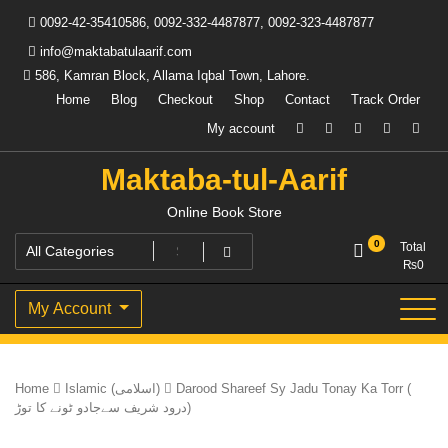
Skip
0092-42-35410586, 0092-332-4487877, 0092-323-4487877
to
content
info@maktabatulaarif.com
586, Kamran Block, Allama Iqbal Town, Lahore.
Home
Blog
Checkout
Shop
Contact
Track Order
My account
Maktaba-tul-Aarif
Online Book Store
0
Total
₨
0
My Account
Home
Islamic (اسلامی)
Darood Shareef Sy Jadu Tonay Ka Torr (
درود شریف سےجادو ٹونے کا توڑ)