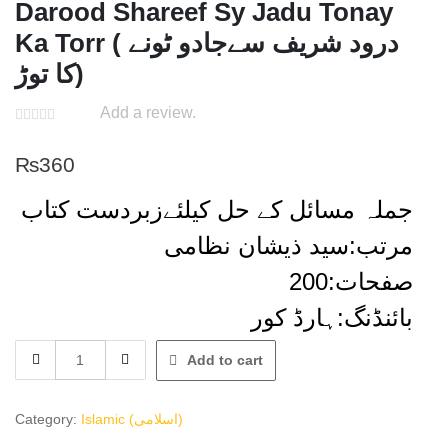
Darood Shareef Sy Jadu Tonay
Ka Torr ( درود شریف سےجادو ٹونے
کا توڑ)
Add a review.
₨
360
جملہ مسائل کے حل کیلئےزبردست کتاب
مرتب:سید ذیشان نظامی
صفحات:200
بائنڈنگ:ہارڈ کور
Darood
Add to cart
Shareef
Sy
Jadu
Category:
Islamic (اسلامی)
Tonay