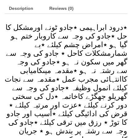
Ka
Description
Torr
Reviews (0)
(
درود
٭درود ابراہیمی ٭جادو ٹونے اورمشکل کا
شریف
سےجادو
حل ٭جادو کی وجہ سے کاروبار ختم ہو
ٹونے
گیا ہو ٭امراض چشم کیلئے ٭بے
کا
شمارمشکلات کاحل ٭ جادو کی وجہ سے
توڑ)
گھر میں سکون نہ ہو ٭جادو کی وجہ
quantity
سے رشتہ نہ ہو ٭مقدمہ میںکامیابی
کاانتہائی مجرب عمل ٭مقدمہ سے نجات
کیلئے انمول وظیفہ ٭جادو کی وجہ سے
گھریلو جھگڑے کاخاتمہ ٭دل کی سختی
دور کرنے کیلئے ٭عزت اور مرتبہ کیلئے ٭
قرض کی ادائیگی کیلئے ٭آسیب اور جادو
کا توڑ ٭ رزق میں ترقی کیلئے ٭جادو کی
وجہ سے رشتہ پر بندش ہو ٭ جریان