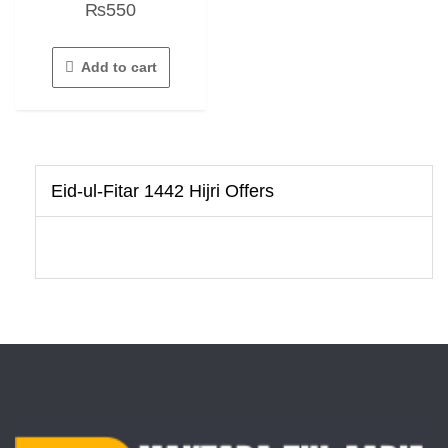
₨
550
0
out
of
5
Add to cart
Eid-ul-Fitar 1442 Hijri Offers