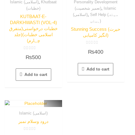
,
Islamic (اسلامی)
Khutbaat
Personality Development
,
(خطبات)
(تعمیر شخصیت)
Islamic
,
Self Help (سیلف
(اسلامی)
KUTBAAT-E-
ہیلپ)
DARKHWASTI (VOL-4)
خطبات درخواستی(متفرق
Stunning Success (حیرت
اسلامی خطبات)(جلد
انگیز کامیابی)
چہارم)
Rated
₨
400
0
Rated
out
₨
500
0
of
out
5
of
5
Add to cart
Add to cart
Islamic (اسلامی)
درود وسلام نمبر
Rated