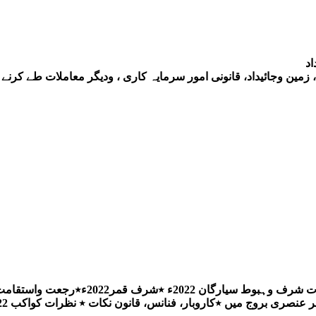
اد
ین وجائیداد، قانونی امور سرمایہ کاری ، ودیگر معاملات طے کرنے ک
انس، قانون نکات ٭ نظرات کواکب 2022ء ٭اوقات عملیات 2022ءُ ٭طلوع وغروب کواکب 2022ء ۔