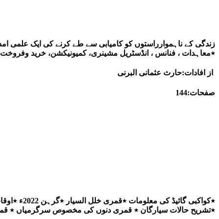
زندگی کے ناہموارراستوں کو کامیابی سے طے کرنے کی ایک علمی امد
٭معاہدات ، فنانس ، انڈسٹریل مشینری، کمیونیکشن، خرید وفروخت، زم
از افادات:حارث عثمانی البرنی
صفحات:144
٭تشریح حالات سیارگان ٭ قمری دنوں کی مخصوص سرگرمیاں ٭ قمر عنصری بروج میں ٭کاروبار، فن