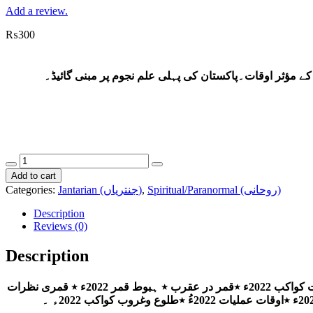
Add a review.
₨
300
ے مؤثر اوقات۔پاکستان کی پہلی علم نجوم پر مبنی گائیڈ۔
Barni
Taqweem
Add to cart
2022
Categories:
Jantarian (جنتریاں)
,
Spiritual/Paranormal (روحانی)
(برنی
روزانہ
Description
کواکبی
Reviews (0)
گائیڈ2022ء)
quantity
Description
٭کواکبی گائیڈ کی معلومات ٭قمری خلل السیار ٭گرہن 2022ء ٭اوقات شرف وہبوط سیارگان 2022ء ٭شرف قمر2022ء٭رجعت واستقامت کواکب 2022ء ٭قمر در عقرب ٭ ہبوط قمر 2022ء ٭ قمری نظرات