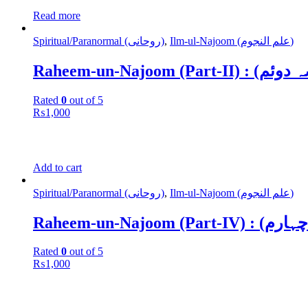
Read more
Spiritual/Paranormal (روحانی)
,
Ilm-ul-Najoom (علم النجوم)
Raheem-un-Najoom
Rated
0
out of 5
₨
1,000
Add to cart
Spiritual/Paranormal (روحانی)
,
Ilm-ul-Najoom (علم النجوم)
Raheem-un-Najo
Rated
0
out of 5
₨
1,000