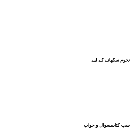
نجوم سکھانے کے لیے
سب کتابیںسوال و جواب