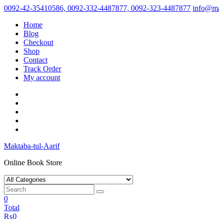
Skip
0092-42-35410586, 0092-332-4487877, 0092-323-4487877
info@ma
to
Home
content
Blog
Checkout
Shop
Contact
Track Order
My account
Maktaba-tul-Aarif
Online Book Store
0
Total
₨
0