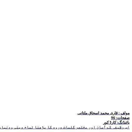
مولف : قاری محمد اسحاق ملتانی
صفحات: 96
بائنڈنگ: کارڈ کور
اس وظیفہ کے آسان اور مختصر کلمات درود کا پڑھنا تمام دینی ودنیاو