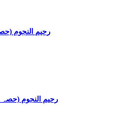
 (Part-II) : رحیم النجوم (حصہ دوئم)
om (Part-IV) : رحیم النجوم (حصہ چہارم)