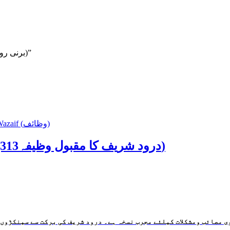
Be the first to review “Barni Taqweem 2022 (برنی روزانہ کواکبی گائیڈ2022ء)”
Wazaif (وظائف)
313 Darud Sahrif ka Maqbool Wazifa (313درود شریف کا مقبول وظیفہ)
ی مصائب ومشکلات کیلئے مجرب نسخہ ہے۔ درود شریف کی برکت سے سینکڑوں