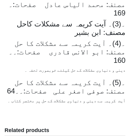
مصنف: محمد الیاس عادل صفحات:۔
169
۔(3)۔ آیت کریمہ سے مشکلات کاحل
مصنف: ابن بشیر
۔(4)۔ آیت کریمہ سے مشکلات کا حل
مصنف: ابو الانس قادری صفحات:۔۔
160
دینی و دنیاوی مشکلات کے حل کیلئے خوبصورت تحفہ ۔
۔(5)۔ آیت کریمہ سے مشکلات کا حل
مصنف: صوفی اصغر علی صفحات:۔۔64
آیت کریمہ سے دینی و دنیاوی مشکلات کے حل پر مختصر کتاب ۔
Related products