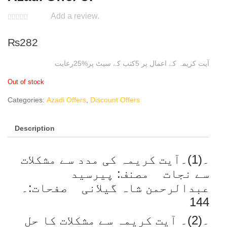
Add a review.
₨
282
آیت کریمہ کے اعمال پر 5کتب کے سیٹ پر%25رعایت
Out of stock
Categories:
Azadi Offers
,
Discount Offers
Description
۔(1)۔آیت کریمہ کی مدد سے مشکلات
سے نجات مصنف: پیرسید
عبدالرحمن شاہ گیلانی صفحات:۔
144
۔(2)۔ آیت کریمہ سے مشکلات کا حل