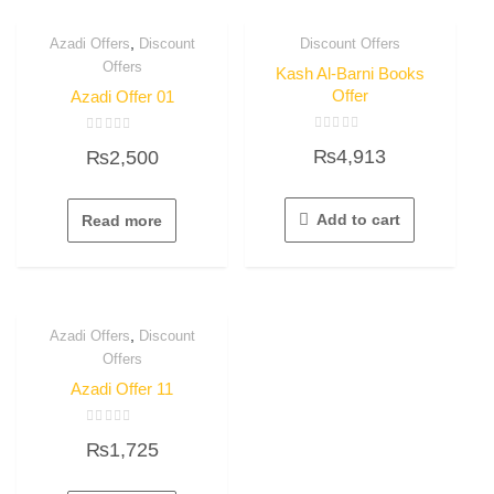
,
Azadi Offers
Discount
Discount Offers
Offers
Kash Al-Barni Books
Offer
Azadi Offer 01
Rated
Rated
₨
4,913
₨
2,500
0
0
out
out
of
of
5
5
Add to cart
Read more
,
Azadi Offers
Discount
Offers
Azadi Offer 11
Rated
₨
1,725
0
out
of
5