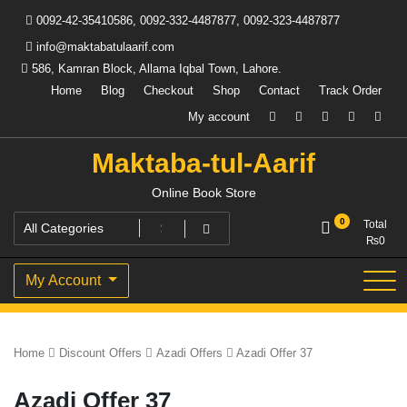
Skip
0092-42-35410586, 0092-332-4487877, 0092-323-4487877
to
content
info@maktabatulaarif.com
586, Kamran Block, Allama Iqbal Town, Lahore.
Home
Blog
Checkout
Shop
Contact
Track Order
My account
Maktaba-tul-Aarif
Online Book Store
0
Total
₨
0
My Account
Home
Discount Offers
Azadi Offers
Azadi Offer 37
Azadi Offer 37