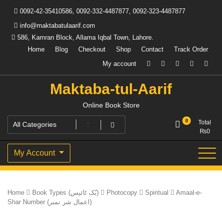
Skip
0092-42-35410586, 0092-332-4487877, 0092-323-4487877
to
content
info@maktabatulaarif.com
586, Kamran Block, Allama Iqbal Town, Lahore.
Home
Blog
Checkout
Shop
Contact
Track Order
My account
Maktaba-tul-Aarif
Online Book Store
0
Total
₨
0
My Account
Home
Book Types (بُک ٹائپس)
Photocopy
Spiritual
Amaal-e-
Shar Number (اعمال شر نمبر)