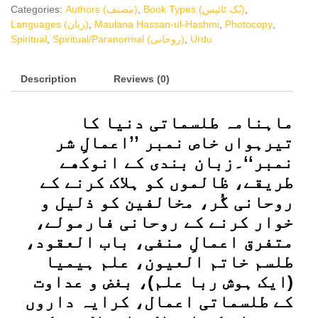
Number
Categories:
Authors (مصنف)
,
Book Types (بُک ٹائپس)
,
(اعمال
Languages (زبان)
,
Maulana Hassan-ul-Hashmi
,
Photocopy
,
شر
Spiritual
,
Spiritual/Paranormal (روحانی)
,
Urdu
نمبر)
quantity
Description
Reviews (0)
ماہنامہ طلسماتی دنیا کا
تیرہواں خاص نمبر ’’اعمالِ شر
نمبر‘‘۔زبان بندی کے انوکھے
طریقے، ظالموں کو ہلاک کرنے کے
روحانی گُر، مخالفین کو ذلیل و
خوار کرنے کے روحانی فارمولے،
متفرق اعمالِ منفی، باب العقود،
طلسم خاتم العیون، علم ہیمیا
(ایک ہوش ربا علم)، بغض و عداوت
کے طلسماتی اعمال، کرایہ داروں