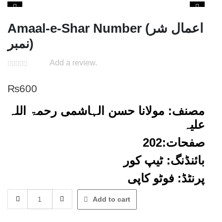
Amaal-e-Shar Number (اعمال شر
نمبر)
Add a review.
₨
600
مصنف: مولانا حسن الہاشمی رحمۃ اللہ
علیہ
صفحات:202
بائنڈنگ: ٹیپ کور
پرنٹڈ: فوٹو کاپی
Amaal-
Add to cart
e-
Shar