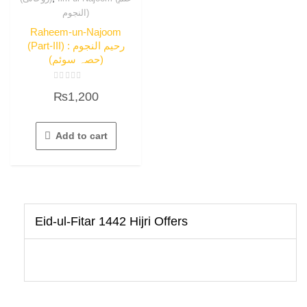
النجوم)
Raheem-un-Najoom
(Part-III) : رحیم النجوم
(حصہ سوئم)
Rated
₨
1,200
0
out
of
5
Add to cart
Eid-ul-Fitar 1442 Hijri Offers