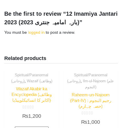
Be the first to review “12 Imamiya Jantari
2023 (بارہ امامیہ جنتری 2023)”
You must be
logged in
to post a review.
Related products
Spiritual/Paranormal
Spiritual/Paranormal
,
,
Ilm-ul-Najoom (علم
(روحانی)
Wazaif (وظائف)
(روحانی)
النجوم)
Wazaif Akabir ka
Encyclopedia (وظائف
Raheem-un-Najoom
اکابر کا انسائیکلوپیڈیا)
(Part-IV) : رحیم النجوم
(حصہ چہارم)
Rated
₨
1,200
0
Rated
out
₨
1,000
0
of
out
5