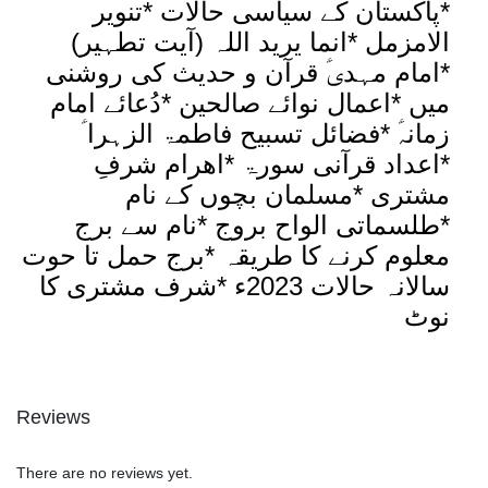
*پاکستان کے سیاسی حالات *تنویر
الامزمل *انما یرید اللہ (آیت تطہیر)
*امام مہدیؑ قرآن و حدیث کی روشنی
میں *اعمال نوائے صالحین *دُعائے امام
زمانہؑ *فضائل تسبیح فاطمۃ الزہرا ؑ
*اعداد قرآنی سورۃ *اھرام شرفِ
مشتری *مسلمان بچوں کے نام
*طلسماتی الواح بروج *نام سے برج
معلوم کرنے کا طریقہ *برج حمل تا حوت
سالانہ حالات 2023ء *شرف مشتری کا
نوٹ
Reviews
There are no reviews yet.