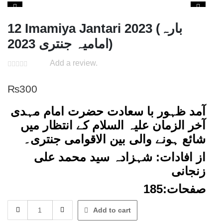
12 Imamiya Jantari 2023 (بارہ
امامیہ جنتری 2023)
Add a review.
₨
300
آمد ظہور با سعادت حضرت امام مہدی
آخر الزمان علیہ السلام کے انتظار میں
شائع ہونے والی بین الاقوامی جنتری۔
از افادات: شہزادہ سید محمد علی
زنجانی
صفحات:185
12
Add to cart
Imamiya