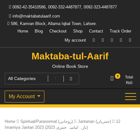
Skip
0092-42-35410586, 0092-332-4487877, 0092-323-4487877
to
content
info@maktabatulaarif.com
586, Kamran Block, Allama Iqbal Town, Lahore.
Home
Blog
Checkout
Shop
Contact
Track Order
My account
Maktaba-tul-Aarif
Online Book Store
0
Total
₨
0
My Account
Home
Spiritual/Paranormal (روحانی)
Jantarian (جنتریاں)
12
Imamiya Jantari 2023 (بارہ امامیہ جنتری 2023)