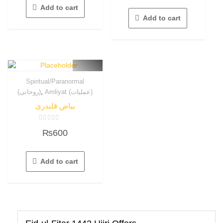
of
Add to cart
5
Add to cart
Spiritual/Paranormal
,
Amliyat (عملیات)
(روحانی)
بیاض قلندری
Rated
₨
600
0
out
of
5
Add to cart