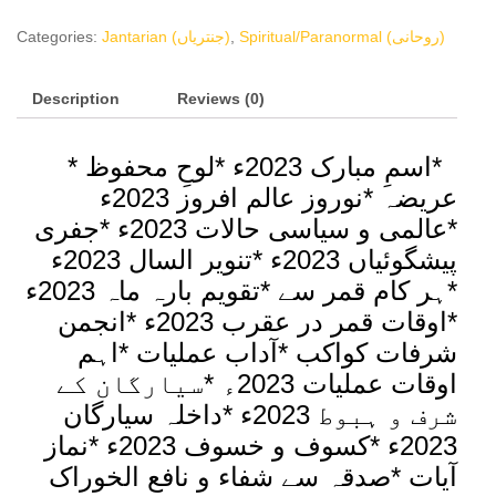
Jantari
2023
Categories:
Jantarian (جنتریاں)
,
Spiritual/Paranormal (روحانی)
(بارہ
امامیہ
Description
جنتری
Reviews (0)
2023)
quantity
۔
*اسمِ مبارک 2023ء *لوحِ محفوظ *
عریضہ *نوروز عالم افروز 2023ء
*عالمی و سیاسی حالات 2023ء *جفری
پیشگوئیاں 2023ء *تنویر السال 2023ء
*ہر کام قمر سے *تقویم بارہ ماہ 2023ء
*اوقات قمر در عقرب 2023ء *انجمن
شرفات کواکب *آداب عملیات *اہم
اوقات عملیات 2023ء *سیارگان کے
شرف و ہبوط 2023ء *داخلہ سیارگان
2023ء *کسوف و خسوف 2023ء *نماز
آیات *صدقہ سے شفاء و نافع الخوراک