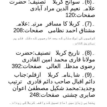
۔(6)۔ سوانح کربلا تصنیف: حضرت
علامہ نعیم الدین مراد آبادی
صفحات:120
۔(7)۔ کربلا کا مسافر مرتبہ:علامہ
مشتاق احمد نظامی صفحات:208
کوفیوں کی نوک سناں کے بعد خارجیوں کے دشتہ قلم پر
بہترین کتاب ۔
۔(8)۔ تاریخ کربلا تصنیف:حضرت
مولانا قاری محمد امین القادری
رضوی مدظلہ العالی صفحات:392
۔(9)۔ شاہنامہ کربلا ازقلم:جناب
دائم اقبال صاحب دائم قادری ترتیب
وجدید:محمد شکیل مصطفیٰ اعوان
صابری چشتی صفحات:248
پنجابی زبان میں امام حسین کے واقعہ کربلا کی روداد ۔