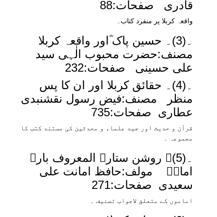
قادری صفحات:88
واقعہ کربلا پر منفرد کتاب۔
۔(3)۔ حسین پاک ؓاور واقعہ کربلا
مصنف:حضرت محبوب الٰہی سید
علی حسینی صفحات:232
۔(4)۔ حقائق کربلا اور ان کا پس
منظر مصنف:فیض رسول نقشنبدی
عطاری صفحات:735
قرآن و حدیث اور جید علماء و محدثین کی مستند کتب کا
مجموعہ ۔
۔(5)۔ روشن ستارے المعروف بارہ
امامؓ مولف:حافظ امانت علی
سعیدی صفحات:271
اماموں کے متعلق لاجواب تصنیف ۔