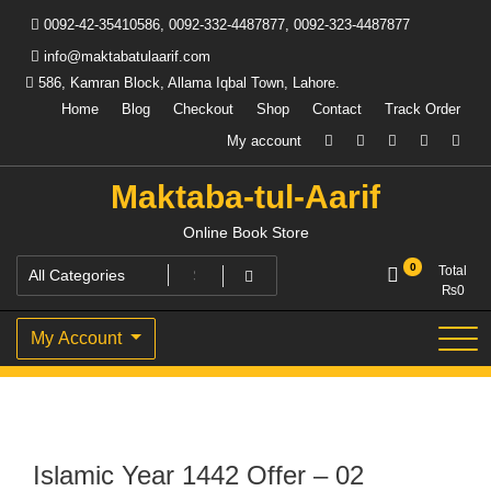
Skip
0092-42-35410586, 0092-332-4487877, 0092-323-4487877
to
content
info@maktabatulaarif.com
586, Kamran Block, Allama Iqbal Town, Lahore.
Home
Blog
Checkout
Shop
Contact
Track Order
My account
Maktaba-tul-Aarif
Online Book Store
0
Total
₨
0
My Account
Islamic Year 1442 Offer – 02