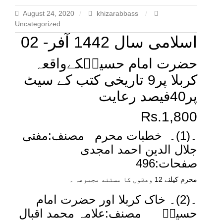
August 24, 2020
khizarabbass
Uncategorized
اسلامی سال 1442 آفر- 02
حضرت امام حسینؓکےواقعہ
کربلا پر9 تاریخی کتب کے سیٹ
پر40فیصد رعایت
Rs.1,800
۔(1)۔ خطبات محرم مصنف:مفتی
جلال الدین احمد امجدی
صفحات:496
محرم کیلئے 12 وعظوں کا مستند مجموعہ ۔
۔(2)۔ خاک کربلا اور حضرت امام
حسینؓ مصنف:علامہ محمد اقبال