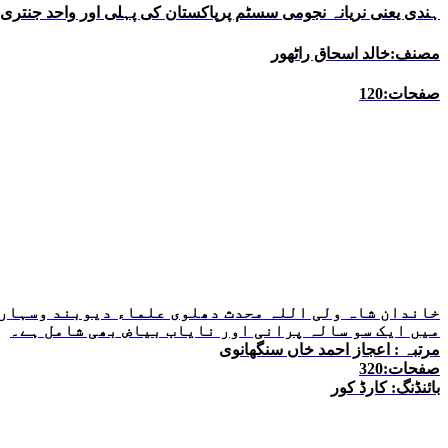
ہندی یعنی نریانہ نجومی سسٹم پرپاکستان کی پہلی اور واحد جنتری
مصنف:خالد اسحاق راٹھور
صفحات:120
خاندان شاہ ولی اللہ محدث دھلوی علماء دیوبند وسہارنپ
میں ایک سو سالہ پرانی اور نایاب بیاض بھی شامل ہے۔
مرتبہ : اعجاز احمد خاں سنگھانوی
صفحات:320
بائنڈنگ: کارڈ کور