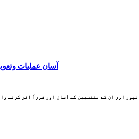
yat wa Taweezat (Vol-1) آسان عملیات وتعویذات
ور اور ان کے منتسبین کے آسان اور فوراً اثر کرنے وا