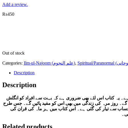
Add a review.
₨
450
Out of stock
Categories:
Ilm-ul-Najoom (علم النجوم)
,
Description
Description
ا ہے۔ یہ کتاب اس لئے بھی ضروری ہے کہ بہت سے افراد کو انگلش
ں گے۔ روز مرہ کی زندگی میں بھی اس کو مفید پائیں گے۔ جس طرح
 حساب سے تیار کی گئی ہے۔ اس کتاب میں ہر ماہ کی قران کی
گی۔
Related products