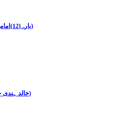
12 Imamia Jantri 2022 (بارہ(12)امامیہ جنتری 2022ء)
Khalid Hindi Jantari 2022 (خالد ہندی جنتری2022ء)