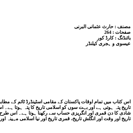
مصنف : حارث عثمانی البرنی
صفحات : 264
بائنڈنگ : کارڈ کور
عیسوی و ہجری کیلنڈر
اس کتاب میں تمام اوقات پاکستان کے مقامی اسٹینڈرڈ ٹائم کے مطا
تاریخ پتہ ہوتی ہے اور بہت سوں کو اسلامی تاریخ کا پتہ ہوتا ہے
شادی کا دن قمری اور انگریزی حساب سے رکھنا ہوتا ہے۔ اس طرح 
تاریخ اور وقت اور انگلش تاریخ، قمری تاریخ اور نیا اسلامی مہینہ 