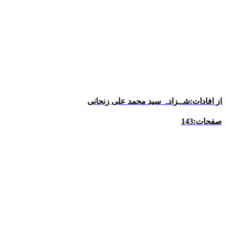
از افادات:شہزادہ سید محمد علی زنجانی
صفحات:143