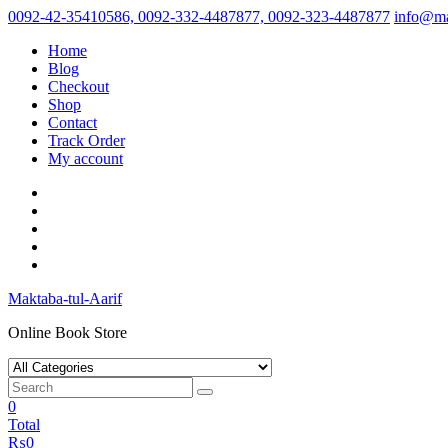
Skip
0092-42-35410586, 0092-332-4487877, 0092-323-4487877
info@ma
to
Home
content
Blog
Checkout
Shop
Contact
Track Order
My account
Maktaba-tul-Aarif
Online Book Store
0
Total
₨
0