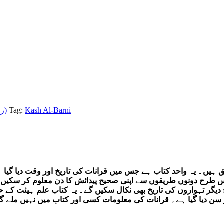
Spiritual/Paranormal (روحانی)
Tag:
Kash Al-Barni
بق ہیں۔ یہ واحد کتاب ہے جس میں قرانات کی تاریخ اور وقت دیا گی
۔ اس طرح دونوں طریقوں سے اپنی صحیح پیدائش کا دن معلوم کر سکی
دیگر تہواروں کی تاریخ بھی نکال سکیں گے۔ یہ کتاب علم ہیئت کے
اور سن دیا گیا ہے۔ قرانات کی معلومات کسی اور کتاب میں نہیں ملے 