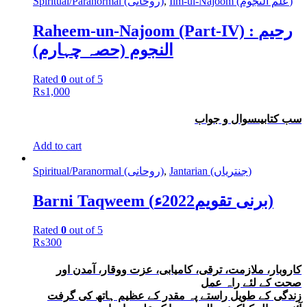
Spiritual/Paranormal (روحانی)
,
Ilm-ul-Najoom (علم النجوم)
Raheem-un-Najoom (Part-IV) : رحیم
النجوم (حصہ چہارم)
Rated
0
out of 5
₨
1,000
سب کتابیںسوال و جواب
Add to cart
Spiritual/Paranormal (روحانی)
,
Jantarian (جنتریاں)
Barni Taqweem (برنی تقویم2022ء)
Rated
0
out of 5
₨
300
کاروبار، ملازمت، ترقی، کامیابی، عزت ووقار، آمدن اور
صحت کے لئے راہ عمل
زندگی کے طویل راستے پہ مقدر کے عظیم ہاتھ کی گرفت