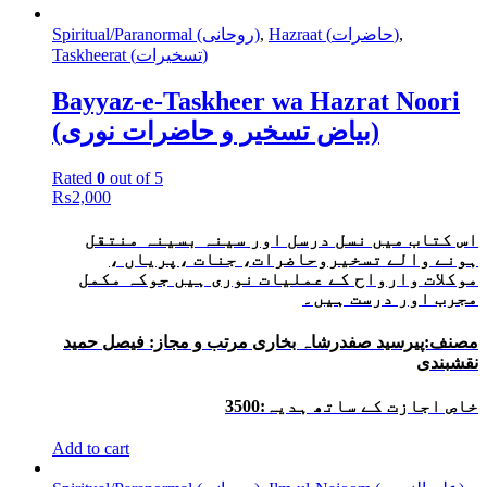
Spiritual/Paranormal (روحانی)
,
Hazraat (حاضرات)
,
Taskheerat (تسخیرات)
Bayyaz-e-Taskheer wa Hazrat Noori
(بیاض تسخیر و حاضرات نوری)
Rated
0
out of 5
₨
2,000
اس کتاب میں نسل درسل اور سینہ بسینہ منتقل
ہونے والے تسخیروحاضرات، جنات ،
پریاں ،
موکلات وارواح کے عملیات نوری ہیں جوکہ مکمل
مجرب اور درست ہیں۔
مصنف:پیرسید صفدرشاہ بخاری مرتب و مجاز: فیصل حمید
نقشبندی
خاص اجازت کے ساتھ ہدیہ:3500
Add to cart