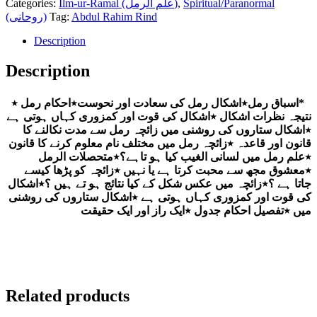
Categories:
Ilm-ur-Ramal (علم الرمل)
,
Spiritual/Paranormal
(روحانی)
Tag:
Abdul Rahim Rind
Description
Description
۔
*اسباق رمل٭اشکال رمل کی سعادت اور نحوست٭احکام رمل ٭
نتیجہ نظرات اشکال ٭اشکال کی قوت اور کمزوری کہاں ہوتی ہے
٭اشکال ستاروں کی روشنی میں زائچہ رمل سے مدت نکالنے کا
قانون اور قاعدہ ٭زائچہ رمل میں مختلف نام معلوم کرنے کا قانون
٭علم رمل میں لسانی الغیب کیا ہو تاہے؟٭متحصلات الرمل
٭معشوق مجھ سے محبت کرتا ہے یا نہیں ٭زائچہ کو پڑھا کیسے
جاتا ہے ؟٭زائچہ میں عکس شکل کے کیا نتائج ہو تے ہیں ؟٭اشکال
کی قوت اور کمزوری کہاں ہوتی ہے ٭اشکال ستاروں کی روشنی
میں ٭تفصیل احکام جدول ٭ایک راز اور ایک حقیقت
Related products