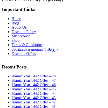
Important Links
Home
Blog
About Us
Discount Policy
My account
Shop
Terms & Conditions
Spiritual/Paranormal (روحانی)
Discount Offers
Recent Posts
Islamic Year 1442 Offer – 48
Islamic Year 1442 Offer – 47
Islamic Year 1442 Offer – 46
Islamic Year 1442 Offer – 45
Islamic Year 1442 Offer – 44
Islamic Year 1442 Offer – 43
Islamic Year 1442 Offer – 42
Islamic Year 1442 Offer – 41