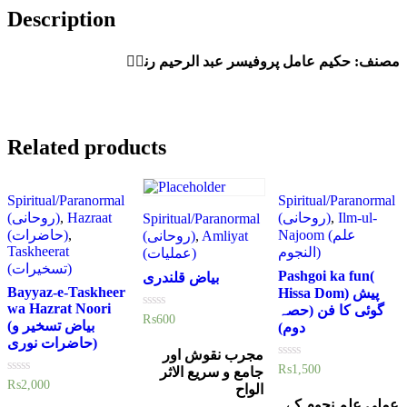
Description
مصنف: حکیم عامل پروفیسر عبد الرحیم رندؒ
Related products
Spiritual/Paranormal
Spiritual/Paranormal
(روحانی)
,
Hazraat
(روحانی)
,
Ilm-ul-
Spiritual/Paranormal
(حاضرات)
,
Najoom (علم
(روحانی)
,
Amliyat
Taskheerat
النجوم)
(عملیات)
(تسخیرات)
Pashgoi ka fun(
بیاض قلندری
Bayyaz-e-Taskheer
Hissa Dom) پیش
wa Hazrat Noori
گوئی کا فن (حصہ
Rated
₨
600
(بیاض تسخیر و
دوم)
0
out
حاضرات نوری)
of
مجرب نقوش اور
5
Rated
₨
1,500
جامع و سریع الاثر
0
Rated
₨
2,000
الواح
out
0
of
عملی علم نجوم کے