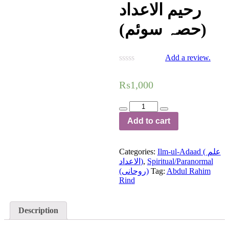
رحیم الاعداد
(حصہ سوئم)
Add a review.
₨
1,000
Raheem-
ul-
Add to cart
Adad(Part-
III)
رحیم
Categories:
Ilm-ul-Adaad ( علم
الاعداد
الاعداد)
,
Spiritual/Paranormal
(حصہ
(روحانی)
Tag:
Abdul Rahim
سوئم)
Rind
quantity
Description