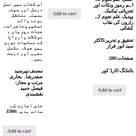
out
5
اس کتاب میں نسل
of
اہم رموز ونکات اور
5
درسل اور سینہ
تجزیاتی تیکنیک۔
Add to cart
بسینہ منتقل
ویدیک علم نجوم کے
ہونے والے
رازوں کی نقاب
تسخیروحاضرات،
کشائی
جنات ،
پریاں ،
موکلات وارواح
تحقیق و تحریر:ڈاکٹر
کے عملیات نوری
سید انور فراز
ہیں جوکہ مکمل
مجرب اور درست
صفحات:280
ہیں۔
بائنڈنگ:کارڈ کور
مصنف:پیرسید
صفدرشاہ بخاری
مرتب و مجاز:
فیصل حمید
Add to cart
نقشبندی
خاص اجازت کے
ساتھ ہدیہ:3500
Add to cart