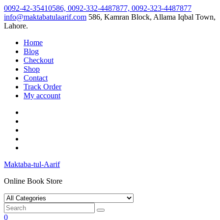
Skip
0092-42-35410586, 0092-332-4487877, 0092-323-4487877
to
info@maktabatulaarif.com
586, Kamran Block, Allama Iqbal Town,
content
Lahore.
Home
Blog
Checkout
Shop
Contact
Track Order
My account
Maktaba-tul-Aarif
Online Book Store
0