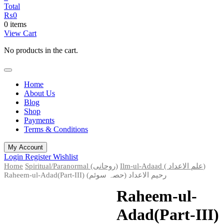
Total
₨
0
0 items
View Cart
No products in the cart.
Home
About Us
Blog
Shop
Payments
Terms & Conditions
My Account
Login
Register
Wishlist
Home
Spiritual/Paranormal (روحانی)
Ilm-ul-Adaad ( علم الاعداد)
Raheem-ul-Adad(Part-III) رحیم الاعداد (حصہ سوئم)
Raheem-ul-
Adad(Part-III)