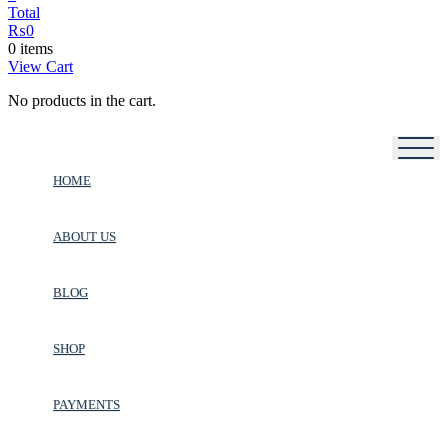
Total
₨
0
0 items
View Cart
No products in the cart.
HOME
ABOUT US
BLOG
SHOP
PAYMENTS