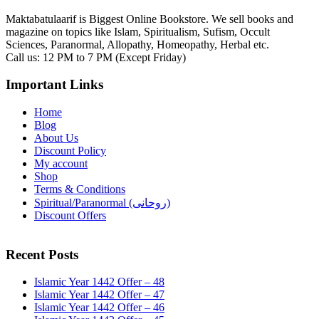
Maktabatulaarif is Biggest Online Bookstore. We sell books and
magazine on topics like Islam, Spiritualism, Sufism, Occult
Sciences, Paranormal, Allopathy, Homeopathy, Herbal etc.
Call us: 12 PM to 7 PM (Except Friday)
Important Links
Home
Blog
About Us
Discount Policy
My account
Shop
Terms & Conditions
Spiritual/Paranormal (روحانی)
Discount Offers
Recent Posts
Islamic Year 1442 Offer – 48
Islamic Year 1442 Offer – 47
Islamic Year 1442 Offer – 46