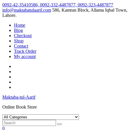
Skip
0092-42-35410586, 0092-332-4487877, 0092-323-4487877
to
info@maktabatulaarif.com
586, Kamran Block, Allama Iqbal Town,
content
Lahore.
Home
Blog
Checkout
Shop
Contact
Track Order
My account
Maktaba-tul-Aarif
Online Book Store
0