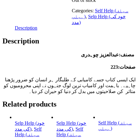
Out of stock
Categories:
Self Help (سیلف
ہیلپ)
,
Selp Help (خود کی
مدد)
Description
Description
مصنف:عبدالعزیز چوہدری
صفحات:223
ایک ایسی کتاب جسے کامیابی کے طلبگار ہر انسان کو ضرور پڑھنا
چاہیے۔ باہمت اور کامیاب ترین لوگ جنہوں نے اپنی محرومیوں کو
متاثر کن صلاحیتوں میں بدل کر دنیا کو حیران کر دیا۔
Related products
Self Help (سیلف
Selp Help (خود
Selp Help (خود
ہیلپ)
کی مدد)
,
Self
کی مدد)
,
Self
Help (سیلف
Help (سیلف