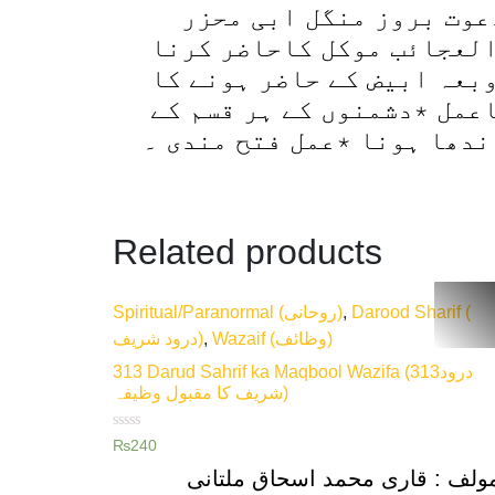
عوت بروز منگل ابی محزر
العجائب موکل کاحاضر کرنا
بعہ ابیض کے حاضر ہونے کا
اعمل ٭دشمنوں کے ہر قسم کے
ندھا ہونا ٭عمل فتح مندی ۔
Related products
Spiritual/Paranormal (روحانی)
,
Darood Sharif (
درود شریف)
,
Wazaif (وظائف)
313 Darud Sahrif ka Maqbool Wazifa (313درود
شریف کا مقبول وظیفہ)
Rated
₨
240
0
out
ولف : قاری محمد اسحاق ملتانی
of