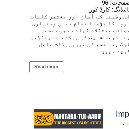
5
فحات: 96
ائنڈنگ: کارڈ کور
س وظیفہ کے آسان اور مختصر کلمات
رود کا پڑھنا تمام دینی ودنیاوی
صائب ومشکلات کیلئے مجرب نسخہ
ے۔ درود شریف کی برکت سے سینکڑوں
وگ ہمہ قسم کی خیروبرکات حاصل
رچکے ہیں۔
Read more
Imp