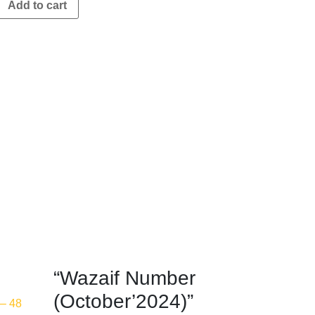
5
Add to cart
“Wazaif Number
(October’2024)”
 – 48