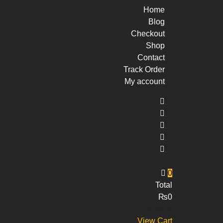
Home
Blog
Checkout
Shop
Contact
Track Order
My account
0
Total
₨
0
0 items
View Cart