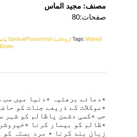
مصنف: مجید الماس
صفحات:80
Moak’klat (موکلات)
,
Spiritual/Paranormal (روحانی)
Tags:
Majeed
 Books
٭دعائے برھتیہ ٭دنیا میں سب س
٭موکلات کے ذریعے جنات کو حاضر
حب ٭کسی دشمن یاظالم کو شہر س
٭ظالم کو بیمار کرنا ٭خیروشر،
زبان بند کرنا ٭ مرد بستہ کو 