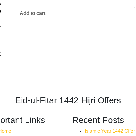
5
ص
ب
Add to cart
ا
د
م
ہ
ل
ک
Eid-ul-Fitar 1442 Hijri Offers
ortant Links
Recent Posts
Home
Islamic Year 1442 Offer