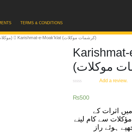
MENTS
TERMS & CONDITIONS
Karishmat-e-Moak’klat (کرشمات موکلات)
Moak’klat (موکلات)
Karishmat-
Add a review.
₨
500
میں اثرات کے
ؤکلات سے کام لینے
ھپے ہوئے راز