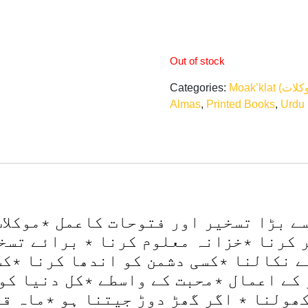
Out of stock
Categories:
Almas
,
Printed Books
,
Urdu
ے بڑا تسخیر اور فتوحات کاعمل ٭موکلات
 کرنا ٭خزانہ معلوم کرنا ٭ برائے تسخی
ے نکالنا ٭کسی دشمن کو اندھا کرنا ٭کس
 کے اعمال ٭محبت کے واسطے ٭کل دنیا ک
کھولنا ٭ اگر گھڑ دوڑ جیتنا ہو ٭ماہ ق