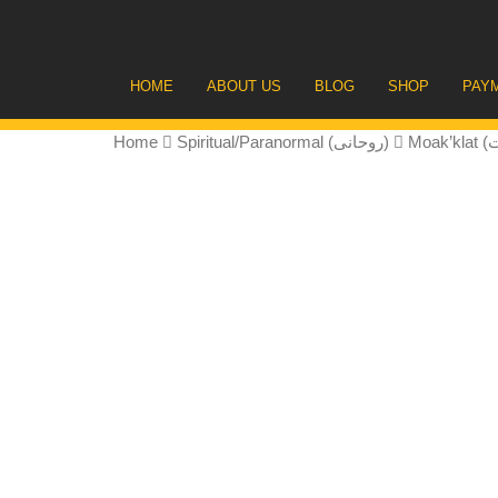
HOME
ABOUT US
BLOG
SHOP
PAY
Home
Spiritual/Paranormal (روحانی)