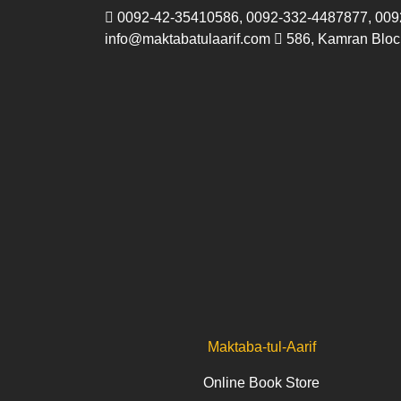
Skip
0092-42-35410586, 0092-332-4487877, 009
to
info@maktabatulaarif.com
586, Kamran Block
content
Maktaba-tul-Aarif
Online Book Store