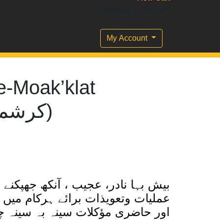
No products in the cart.
My Account
e-Moak’klat
(کرشمات موکلات)
بیش بہا نادر، عجیب ، آنکھ جھپکنے 
عملیات وتعویذات برائے ہرکام میں م
اور حاضری مؤکلات سینہ بہ سینہ چ