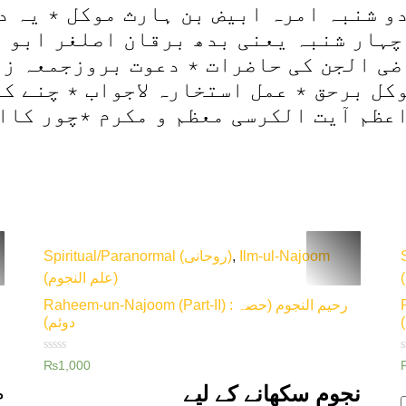
و شنبہ امرہ ابیض بن ہارث موکل ٭ یہ د
چہار شنبہ یعنی بدھ برقان اصلغر ابو 
ی الجن کی حاضرات ٭ دعوت بروزجمعہ زو
کل برحق ٭ عمل استخارہ لاجواب ٭ چنے ک
عظم آیت الکرسی معظم و مکرم ٭چور کاا
Spiritual/Paranormal (روحانی)
,
Ilm-ul-Najoom
(علم النجوم)
R
Raheem-un-Najoom (Part-II) : رحیم النجوم (حصہ
دوئم)
Rated
₨
1,000
0
out
o
نجوم سکھانے کے لیے
م
of
o