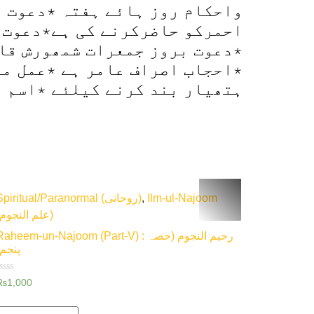
واحکام روز ہائے ہفتہ ٭دعوت د
احمرکو حاضرکرنے کی ہے٭دعوت 
٭دعوت بروز جمعرات شمھورش قاض
٭احجاب اصراف عامر ہے ٭عمل مو
ہتھیار بند کرنے کیلئے ٭اسم ا
Spiritual/Paranormal (روحانی)
,
Ilm-ul-Najoom
(علم النجوم)
aheem-un-Najoom (Part-V) : رحیم النجوم (حصہ
پنجم)
Rated
₨
1,000
0
ut
f