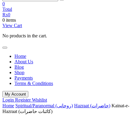
0
Total
₨
0
0 items
View Cart
No products in the cart.
Home
About Us
Blog
Shop
Payments
Terms & Conditions
My Account
Login
Register
Wishlist
Kainat-e-
Hazraat (حاضرات)
Spiritual/Paranormal (روحانی)
Home
Hazraat (کائنات حاضرات)