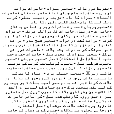
٭تقریظ نور عالم ٭تسخیر ہمزاد ٭حاضرات برائے
ارواح ٭ حاضرات جام جہاں نما٭ حاضرات سفلی ٭حاضرات
الجنات ٭ہمزاد کا باب ٭خزینہ و دفینہ معلوم کرنے
ونکالنے کا باب٭کشف قلوب وقبورکا باب
٭تسخیرپریاں ٭حصار ٭حاضرات ریس وانعامی بانڈز
٭حاضرات ٭دربیان حاضرات قل ھواللہ شریف ٭ حاضرات
الحجر ٭ حاضرات سیارگان ٭دوسروں کے ہمزاد کو قابو
کرنا ٭برائے کشف در خواب ٭تسخیر شیخ سدو ٭برائے
کشف والہام ٭زبان کا غسل ٭انکشاف خزانہ غیب ودفینہ
٭ہوا سونگھ کر جادو کا پتہ چلانا ٭حاضرات نورانی
موکل ٭تسخیر ہمزاد کا مجرب عمل ٭ حاضرات حضرت خضر
علیہ السلام ( حل المشکلات) ٭عمل تسخیر موہنی ٭تسخیر
محبوب شرطیہ عمل ٭محبوب کوعلیحدہ کرنے کی ترغیب
٭تسخیر ہمزاد کا تین روزہ مجرب عمل ٭حاضرات حضرت
فاطمہ زہراؑ ٭تسخیر جمیلہ پری ٭انسان کا سب کے
سامنےسے غائب ہوجانا ٭مردوں کی روحوں کو بلانا اور
ملاقات کرنا ٭برائے جادو سحر آسیب جنات ٭ ہر بیماری
کے لیے نقش پنجتن پاک ٭دفع جنات کے لیے سورۃ الجن
کا نقش ٭ جن وشیاطین جلانے کا مجرب ترین عمل ٭تسخیر
ہمزاد تین روزہ گارنٹی شدہ عمل ٭کراماتی حاضرات
٭موکل یا جنات حاضر ہو کر بات کریں ٭تسخیر ملکہ
ناءزوش پری ٭کشف ملاقات مرشداں ٭عمل استخارہ
٭روحانی مخلوق سے ملاقات ٭جنوں کے بادشاہ کو حاضر