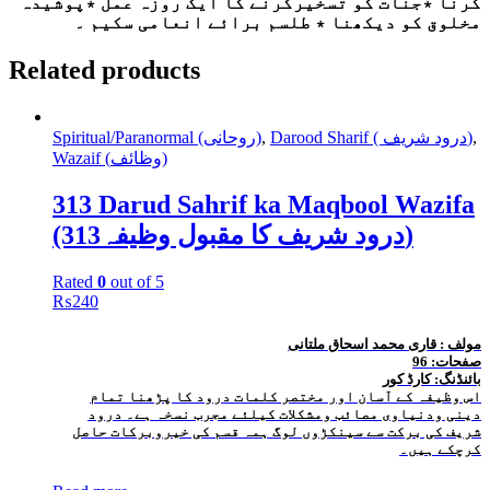
کرنا ٭جنات کو تسخیرکرنے کا ایک روزہ عمل ٭پوشیدہ
مخلوق کو دیکھنا ٭ طلسم برائے انعامی سکیم ۔
Related products
,
Darood Sharif ( درود شریف)
,
Spiritual/Paranormal (روحانی)
Wazaif (وظائف)
313 Darud Sahrif ka Maqbool Wazifa
(313درود شریف کا مقبول وظیفہ)
Rated
0
out of 5
₨
240
مولف : قاری محمد اسحاق ملتانی
صفحات: 96
بائنڈنگ: کارڈ کور
اس وظیفہ کے آسان اور مختصر کلمات درود کا پڑھنا تمام
دینی ودنیاوی مصائب ومشکلات کیلئے مجرب نسخہ ہے۔ درود
شریف کی برکت سے سینکڑوں لوگ ہمہ قسم کی خیروبرکات حاصل
کرچکے ہیں۔