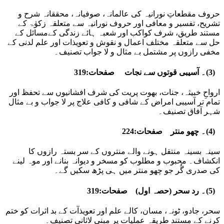
حروف مقطعاتِ نورانیہ کی عالمانہ، صوفیانہ، محققانہ شرح و
تشریح، تفسیر و معافی اور حروف نورانیہ سے متعلقہ زکوٰۃ کے
مستند طریق، شرف کواکب اور شعبہ ہائے زندگی کےمسائل کے
حل سے متعلقہ مختلف اعمال و نقوش و تعویذات اور علم لدنی کے
مخفی رازوں پر مشتمل بے مثال و لا جواب تصنیف۔
۔
(3)۔ آسیبی قوتوں سے نجات صفحات:319
ارواحِ خبیثہ، جنات، بھوت پریت کی شرف افشانیوں سے تحفظ اور
تمام تر آسیبی امراض کے شافی و کافی علاج پر لا جواب و بے مثال
شہر آفاق تصنیف۔
۔
(4)۔ چھو منتر صفحات:224
سینہ بسینہ منتقل ہونے والے منتروں کے سر بستہ رازوں کا
انکشاف۔ محبوب و مطلوب کو مسخر و دیوانہ بنانے اور موہ لینے
کی صدری گُر جو چھو منتر میں ہی پڑھ سکیں گے۔
۔
(5)۔ رد سحر (حصہ اول) صفحات:319
سحر، جادو، ٹونہ، مسان، کالے علم اور تعویذآت کے بد اثرات کو ختم
کرنے کے مستند طریقہ عملیات پر مبنی لاثانی تصنیف۔