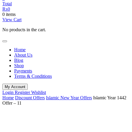
Total
₨
0
0 items
View Cart
No products in the cart.
Home
About Us
Blog
Shop
Payments
Terms & Conditions
My Account
Login
Register
Wishlist
Home
Discount Offers
Islamic New Year Offers
Islamic Year 1442
Offer – 11