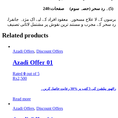
۔
(5)۔ رد سحر (حصہ سوم) صفحات:240
برسوں کے لا علاج مسحورہ معقود افراد کے لیے اک مژدہ جانفرا،
رد سحر کے مجرب و مستند ترین نقوش پر مشتمل لاثانی تصنیف
Related products
Azadi Offers
,
Discount Offers
Azadi Offer 01
Rated
0
out of 5
₨
2,500
راٹھور پبلشرز کی 5 کتب پر %30 رعایت حاصل کریں۔
Read more
Azadi Offers
,
Discount Offers