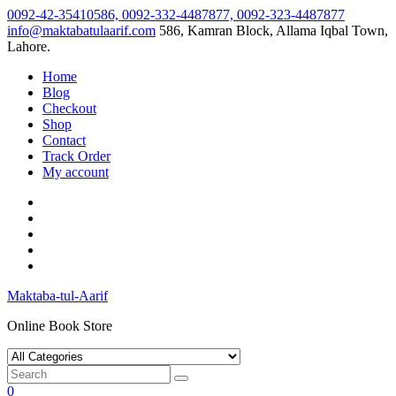
Skip
0092-42-35410586, 0092-332-4487877, 0092-323-4487877
to
info@maktabatulaarif.com
586, Kamran Block, Allama Iqbal Town,
content
Lahore.
Home
Blog
Checkout
Shop
Contact
Track Order
My account
Maktaba-tul-Aarif
Online Book Store
0