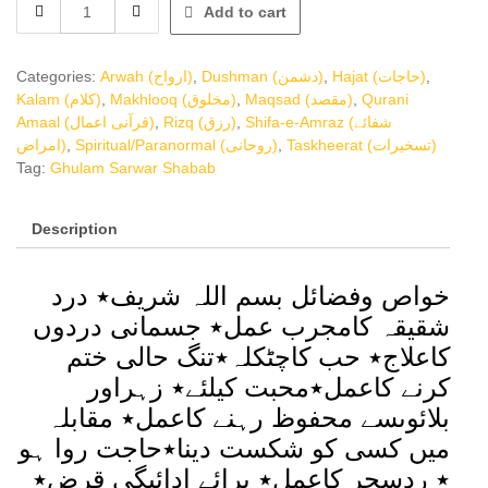
Add to cart
ul-
Quran
(فیضان
Categories:
Arwah (ارواح)
,
Dushman (دشمن)
,
Hajat (حاجات)
,
القرآن)
Kalam (کلام)
,
Makhlooq (مخلوق)
,
Maqsad (مقصد)
,
Qurani
quantity
Amaal (قرآنی اعمال)
,
Rizq (رزق)
,
Shifa-e-Amraz (شفائے
امراض)
,
Spiritual/Paranormal (روحانی)
,
Taskheerat (تسخیرات)
Tag:
Ghulam Sarwar Shabab
Description
خواص وفضائل بسم اللہ شریف٭ درد
شقیقہ کامجرب عمل٭ جسمانی دردوں
کاعلاج٭ حب کاچٹکلہ٭تنگ حالی ختم
کرنے کاعمل٭محبت کیلئے٭ زہراور
بلائوںسے محفوظ رہنے کاعمل٭ مقابلہ
میں کسی کو شکست دینا٭حاجت روا ہو
٭ ردسحر کاعمل٭ برائے ادائیگی قرض٭