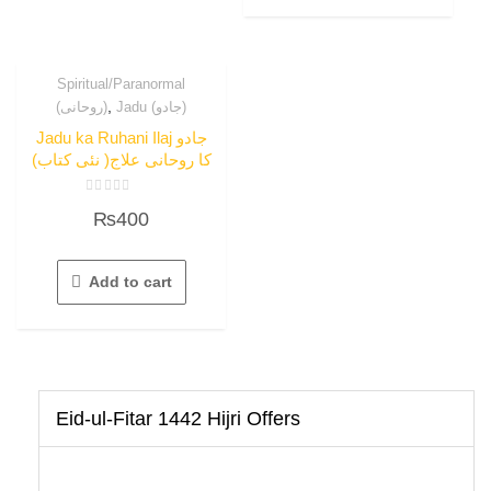
Spiritual/Paranormal
,
Jadu (جادو)
(روحانی)
Jadu ka Ruhani Ilaj جادو
کا روحانی علاج( نئی کتاب)
Rated
₨
400
0
out
of
5
Add to cart
Eid-ul-Fitar 1442 Hijri Offers