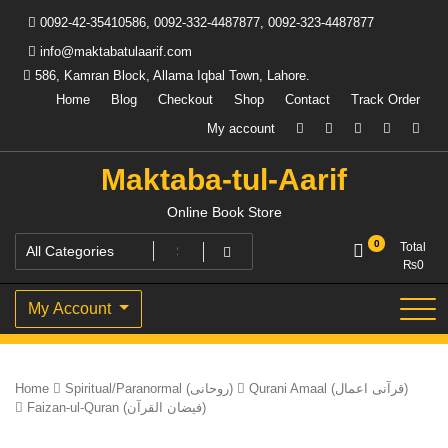
Skip
0092-42-35410586, 0092-332-4487877, 0092-323-4487877
to
content
info@maktabatulaarif.com
586, Kamran Block, Allama Iqbal Town, Lahore.
Home
Blog
Checkout
Shop
Contact
Track Order
My account
Maktaba-tul-Aarif
Online Book Store
0
Total
₨
0
My Account
Home
Spiritual/Paranormal (روحانی)
Qurani Amaal (قرآنی اعمال)
Faizan-ul-Quran (فیضان القرآن)