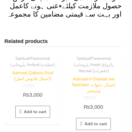
حصول ملازمت کیلئے٭غنی ہونے کاعمل
اور بہت سے قیمتی مضامین کا مجموعہ
Related products
Spiritual/Paranormal
Spiritual/Paranormal
,
,
,
Arwah (ارواح)
(روحانی)
Amliyat (عملیات)
(روحانی)
Hazraat (حاضرات)
Aamaal Qaboos Asal
(اعمال قابوس اصل)
Aamaal-e-Dawaat wa
Taskheer اعمال دعوات
وتسخیر
Rated
₨
3,000
0
out
of
Rated
5
₨
3,000
0
out
Add to cart
of
5
Add to cart