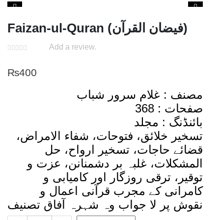
Faizan-ul-Quran (فیضان القرآن)
Add a review.
₨
400
مصنف : غلام سرور شباب
صفحات : 368
بائنڈنگ : مجلد
تسخیر خلائق، فتوحات، شفاء الامراض،
قضائے حاجات، تسخیر ارواح، حل
المشکلات، غلبہ بر دشمنانن، عزت و
توقیر، ترقی روزگار اور کامیابی و
کامرانی کے مجرب قرآنی اعمال و
نقوش پر لا جواب وہ شہرہ آفاق تصنیف
Faizan-