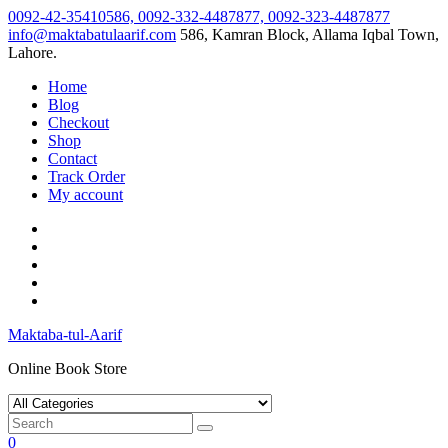
Skip
0092-42-35410586, 0092-332-4487877, 0092-323-4487877
to
info@maktabatulaarif.com
586, Kamran Block, Allama Iqbal Town,
content
Lahore.
Home
Blog
Checkout
Shop
Contact
Track Order
My account
Maktaba-tul-Aarif
Online Book Store
0