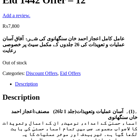
Eid 1442 Offer – 12
Add a review.
₨
7,800
عامل کامل اعجاز احمد خان سنگھانوی کی شہرۂ آفاق آسان
عملیات و تعویذات کی 26 جلدوں کے مکمل سیٹ پر خصوصی
رعایت
Out of stock
Categories:
Discount Offers
,
Eid Offers
Description
Description
۔(1)۔ آسان عملیات وتعویذات(جلد 1 تا26) مصنف:اعجاز احمد
خاں سنگھانوی
اسماء حسنیٰ کے اعداد، نوعیت، ان کے اعمال وتعویذات
کا لاجواب مجموعہ جس میں تمام اسماء حسنیٰ کی بابت
لکھا گیا ہے۔ تیربہدف اور موثر عملیات کا یہ
مجموعہ اپنی افادیت وفیض رسانی میں لاجواب ہے۔