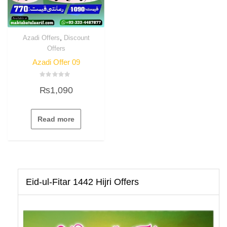
,
Azadi Offers
Discount
Offers
Azadi Offer 09
Rated
₨
1,090
0
out
of
5
Read more
Eid-ul-Fitar 1442 Hijri Offers