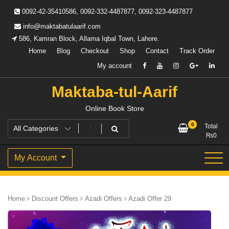
Skip
0092-42-35410586, 0092-332-4487877, 0092-323-4487877
to
content
info@maktabatulaarif.com
586, Kamran Block, Allama Iqbal Town, Lahore.
Home
Blog
Checkout
Shop
Contact
Track Order
My account
Maktaba-tul-Aarif
Online Book Store
0
Total
₨
0
My Account
Home
Discount Offers
Azadi Offers
Azadi Offer 29