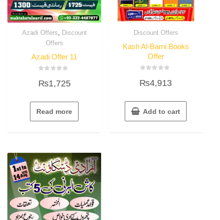
,
Azadi Offers
Discount
Discount Offers
Offers
Kash Al-Barni Books
Offer
Azadi Offer 11
Rated
Rated
₨
4,913
₨
1,725
0
0
out
out
of
of
5
5
Read more
Add to cart