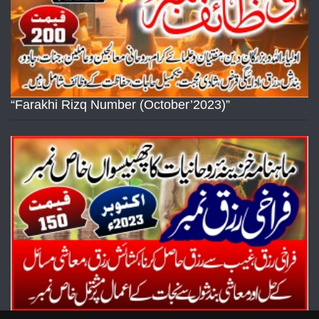
“Farakhi Rizq Number (October’2023)”