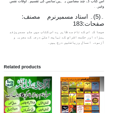
اس کتاب کے چند مضامین یہ ہیں:سانس کی تقسیم۔ اوقات نفس
وغیرہ۔
۔(5)۔ استاد مسمیرنرم مصنف:
صفحات:183
جیسا کہ اس کے نام سے ظاہر ہے اس کتاب میں علم مسمریزم،
ہمزاد اور حکمت اشراق کے نہایت اعلیٰ درجہ کے مجربہ و
آزمودہ اعمال وریاضتیں درج ہیں۔
Related products