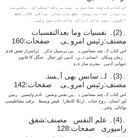
اس کتاب کے چند مضامین یہ ہیں:ہم وقت استغراق۔ روشنی سے
بے نیاز۔ خدا سے بیعت۔ نطق جاں بجاں۔ مراقبہ گلاب۔ کشف
القبور۔ سیر عالم ارواح۔ عالم جذب میں وغیرہ ۔
۔(2)۔ نفسیات وما بعدالنفسیات
مصنف:رئیس امروہی صفحات:160
اس کتاب کے چند مضامین یہ ہیں:برسبیل تذکرہ۔ پُراسرار نقش قدم
۔ زمان ومکان۔ انسانی ذہن۔ آدمی اور خیال۔ جنگل کا قانون۔
حیوانی آدمی۔ مجرم ساز عہد۔
۔(3)۔ لے سانس بھی آہستہ
مصنف:رئیس امروہی صفحات:142
اس کتاب کے چند مضامین یہ ہیں:نفس ونفس۔ تادم واپسیں۔ زمین
اور انسان۔ روح حیات۔ ارتکا کادھارا۔ قبض وبسط۔ برقی مقناطیسی
توانائی وغیرہ۔
۔(4)۔ علم النفس مصنف:شفق
رامپوری صفحات:128