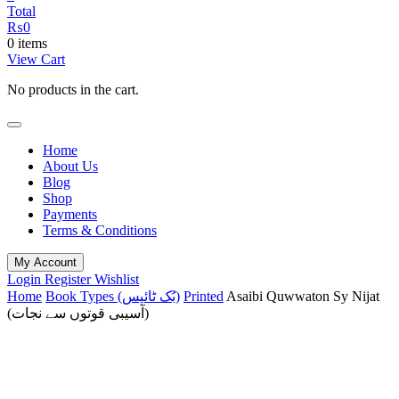
Total
₨
0
0 items
View Cart
No products in the cart.
Home
About Us
Blog
Shop
Payments
Terms & Conditions
My Account
Login
Register
Wishlist
Home
Book Types (بُک ٹائپس)
Printed
Asaibi Quwwaton Sy Nijat
(آسیبی قوتوں سے نجات)