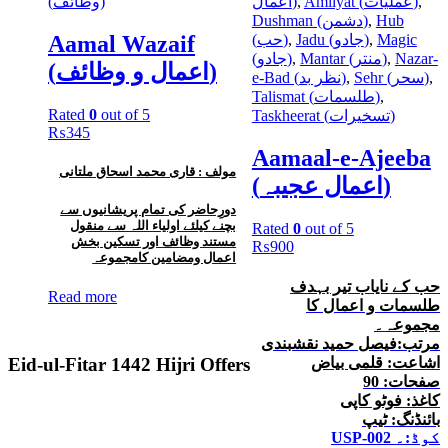
(وظائف)
اعمال)
,
Amliyat (عملیات)
,
Dushman (دشمن)
,
Hub
Aamal Wazaif
(حب)
,
Jadu (جادو)
,
Magic
(جادو)
,
Mantar (منتر)
,
Nazar-
(اعمال و وظائف)
e-Bad (نظر بد)
,
Sehr (سحر)
,
Talismat (طلسمات)
,
Rated
0
out of 5
Taskheerat (تسخیرات)
₨
345
Aamaal-e-Ajeeba
مولف : قاری محمد اسحاق ملتانی
(اعمال عجیبہ)
دورِحاضر کی تمام پریشانیوں سے
بچنے کیلئے اولیاء اللہ سے منقول
Rated
0
out of 5
مستند وظائف اور تسکین بخش
₨
900
اعمال ومضامین کامجموعہ
حب کے نایاب تیر بہدف
Read more
طلسمات و اعمال کا
مجموعہ۔
مرتب:فیصل حمید نقشبندی
اشاعت: قلمی بیاض
Eid-ul-Fitar 1442 Hijri Offers
صفحات: 90
کاغذ: فوٹو کاپی
بائنڈنگ: ٹیپ
USP-002 کوڈ:۔