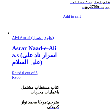
خاص اجازت کے ساتھ
ہدیہ :2700روپے
Add to cart
Alvi Amaal (علوی اعمال)
Asrar Naad-e-Ali
a.s (اسرار ناد علی
علیہ السلام)
Rated
0
out of 5
₨
60
کتاب مستطاب مشتمل
باعملیات مجربات
مترجم:مولانا محمد نواز
کربلائی