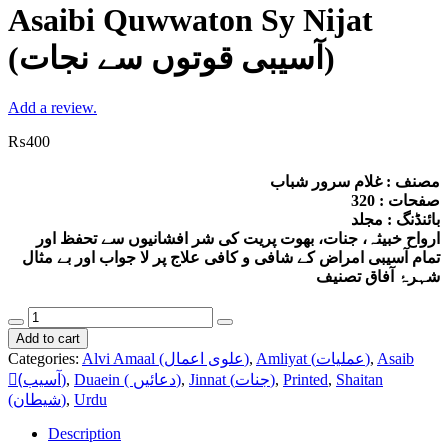
Asaibi Quwwaton Sy Nijat
(آسیبی قوتوں سے نجات)
Add a review.
₨
400
مصنف : غلام سرور شباب
صفحات : 320
بائنڈنگ : مجلد
ارواح خبیثہ، جنات، بھوت پریت کی شر افشانیوں سے تحفظ اور
تمام آسیبی امراض کے شافی و کافی علاج پر لا جواب اور بے مثال
شہرۂ آفاق تصنیف
Asaibi
Quwwaton
Add to cart
Sy
Categories:
Alvi Amaal (علوی اعمال)
,
Amliyat (عملیات)
,
Asaib
Nijat
(ٓآسیب)
,
Duaein ( دعائیں)
,
Jinnat (جنات)
,
Printed
,
Shaitan
(آسیبی
(شیطان)
,
Urdu
قوتوں
سے
Description
نجات)