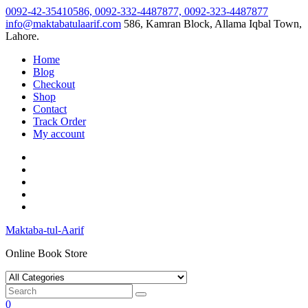
Skip
0092-42-35410586, 0092-332-4487877, 0092-323-4487877
to
info@maktabatulaarif.com
586, Kamran Block, Allama Iqbal Town,
content
Lahore.
Home
Blog
Checkout
Shop
Contact
Track Order
My account
Maktaba-tul-Aarif
Online Book Store
0