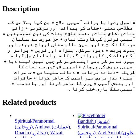
quantity
Description
٭اصول وضوابط برائے آسیبی علاج ٭ جن کیا ہے؟ جن کے
اصطلاحی معنی ٭جنات کی پیدائش اور سرکوبی ٭ زانی
جنات،عشاق جنات، مفسد خلق٭ جنات کی تین خصوصیتیں ٭
آسیبی قوتوں کی کارستانیاں ٭ جن عورت سے مسلمان
مرد کا نکاح ٭ ارواحین عالم سفلی ارواح خبیثہ اور
بھوت پریت ٭ دیو، موکل، ہمزاد اور قرین ٭ پراسرار
آگ ٭جنات کی کارروائی گھرکا سارا سامان جل گیا ٭
بیوی نے مر کر بھی اپنے شوہر کو چین نہیں لینے دیا ٭
آسیبی مریض کی پہچان ٭آسیبی قوتوں سے نجات کا
طریقہ ٭دعائے مرجانہ ٭ دعائے سلیمانی ٭حاضرات
آسیب ٭ بدن مریض میں آسیب کاحاضر کرنا ٭ حاضرات
اور بندش آسیب ٭ پری کا حاضر کرنا اور باندھنا ٭
آسیبی سنگ باری ختم کرنا ۔
Related products
Spiritual/Paranormal
Bandish (بندش)
,
(روحانی)
,
Amliyat (عملیات)
,
Spiritual/Paranormal
Duaein ( دعائیں)
,
Wazaif
(روحانی)
,
Alvi Amaal (علوی