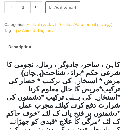
Asan
Add to cart
Amliyat
wa
Taweezat
Categories:
Amliyat (عملیات)
,
Spiritual/Paranormal (روحانی)
(Vol-
Tag:
Ejaz Ahmed Singhanvi
8)
آسان
Description
عملیات
وتعویذات
quantity
کاہن ، ساحر، جادوگر ، رمال، نجومی کا
شرعی حکم *برائے شناخت(پہچان)
مرض * استخارہ کی ترکیب * حصار کی
ترکیب*مریض کا حال معلوم کرنا
*استخارہ کی پہلی ترکیب *دشمنوں کی
شرارت دفع کرنے کیلئے مجرب عمل
*دشمنوں پر فتح پانے کے لئے *خوف حاکم
کے لئے *مرگی کا علاج *قیدی کو چھڑانے
کے واسطے *دشمن کی دشمنی دور کرنے