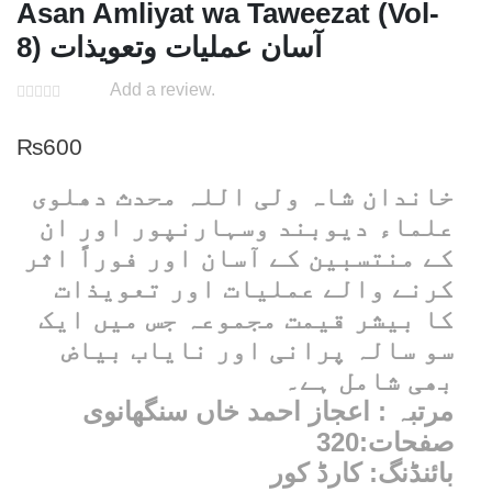
Asan Amliyat wa Taweezat (Vol-
8) آسان عملیات وتعویذات
Add a review.
₨
600
خاندان شاہ ولی اللہ محدث دھلوی
علماء دیوبند وسہارنپور اور ان
کے منتسبین کے آسان اور فوراً اثر
کرنے والے عملیات اور تعویذات
کا بیشر قیمت مجموعہ جس میں ایک
سو سالہ پرانی اور نایاب بیاض
بھی شامل ہے۔
مرتبہ : اعجاز احمد خاں سنگھانوی
صفحات:320
بائنڈنگ: کارڈ کور