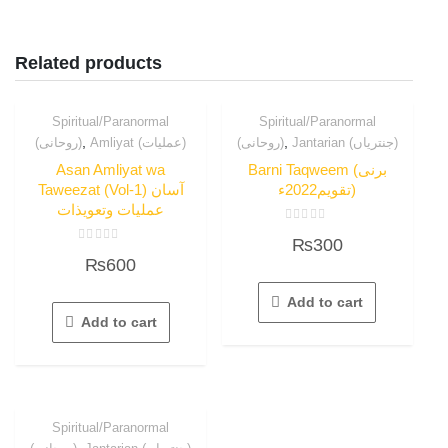
Related products
Spiritual/Paranormal
Spiritual/Paranormal
,
,
Jantarian (جنتریاں)
(روحانی)
Amliyat (عملیات)
(روحانی)
Asan Amliyat wa
Barni Taqweem (برنی
تقویم2022ء)
Taweezat (Vol-1) آسان
عملیات وتعویذات
Rated
₨
300
0
Rated
out
₨
600
0
of
out
5
of
5
Add to cart
Add to cart
Spiritual/Paranormal
,