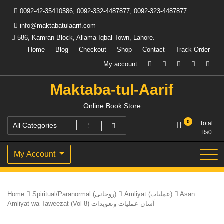
Skip
0092-42-35410586, 0092-332-4487877, 0092-323-4487877
to
content
info@maktabatulaarif.com
586, Kamran Block, Allama Iqbal Town, Lahore.
Home
Blog
Checkout
Shop
Contact
Track Order
My account
Maktaba-tul-Aarif
Online Book Store
0
Total
₨
0
My Account
Home
Spiritual/Paranormal (روحانی)
Amliyat (عملیات)
Asan
Amliyat wa Taweezat (Vol-8) آسان عملیات وتعویذات