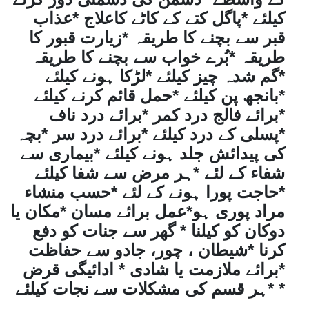
کیلئے *پاگل کتے کے کاٹے کاعلاج *عذاب
قبر سے بچنے کا طریقہ *زیارت قبور کا
طریقہ *بُرے خواب سے بچنے کا طریقہ
*گم شدہ چیز کیلئے *لڑکا ہونے کیلئے
*بانجھ پن کیلئے *حمل قائم کرنے کیلئے
*برائے فالج درد کمر *برائے درد ناف
*پسلی کے درد کیلئے *برائے درد سر *بچہ
کی پیدائش جلد ہونے کیلئے *بیماری سے
شفاء کے لئے *ہر مرض سے شفا کیلئے
*حاجت پورا ہونے کے لئے *حسب منشاء
مراد پوری ہو*عمل برائے مسان *مکان یا
دوکان کو کیلنا * گھر سے جنات کو دفع
کرنا *شیطان ، چور، جادو سے حفاظت
*برائے ملازمت یا شادی * ادائیگی قرض
*ہر قسم کی مشکلات سے نجات کیلئے *