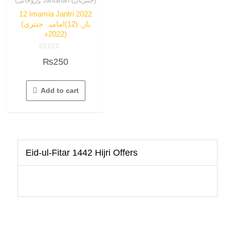
Jantarian (جنتریاں)
(روحانی)
12 Imamia Jantri 2022
(بارہ(12)امامیہ جنتری
2022ء)
Rated
₨
250
0
out
of
5
Add to cart
Eid-ul-Fitar 1442 Hijri Offers