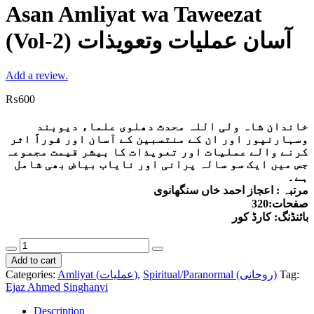
Asan Amliyat wa Taweezat
(Vol-2) آسان عملیات وتعویذات
Add a review.
₨
600
خاندان شاہ ولی اللہ محدث دھلوی علماء دیوبند
وسہارنپور اور ان کے منتسبین کے آسان اور فوراً اثر
کرنے والے عملیات اور تعویذات کا بیشر قیمت مجموعہ
جس میں ایک سو سالہ پرانی اور نایاب بیاض بھی شامل
ہے۔
مرتبہ : اعجاز احمد خاں سنگھانوی
صفحات:320
بائنڈنگ: کارڈ کور
Asan
Amliyat
Add to cart
wa
Categories:
Amliyat (عملیات)
,
Spiritual/Paranormal (روحانی)
Tag:
Taweezat
Ejaz Ahmed Singhanvi
(Vol-
2)
Description