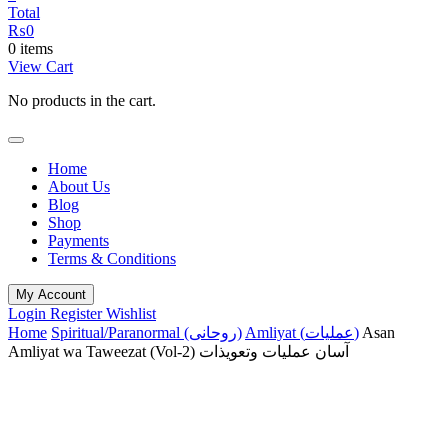
Total
₨
0
0 items
View Cart
No products in the cart.
Home
About Us
Blog
Shop
Payments
Terms & Conditions
My Account
Login
Register
Wishlist
Home
Spiritual/Paranormal (روحانی)
Amliyat (عملیات)
Asan
Amliyat wa Taweezat (Vol-2) آسان عملیات وتعویذات