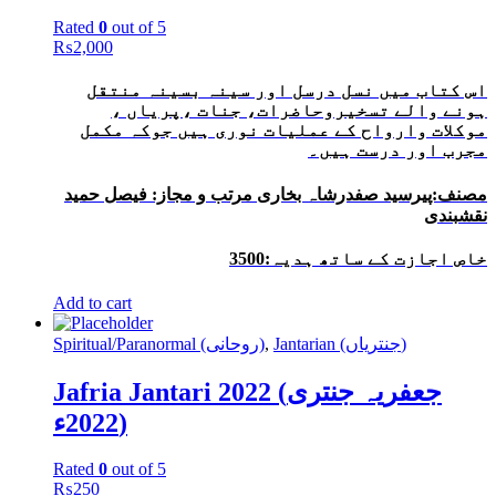
Rated
0
out of 5
₨
2,000
اس کتاب میں نسل درسل اور سینہ بسینہ منتقل
ہونے والے تسخیروحاضرات، جنات ،
پریاں ،
موکلات وارواح کے عملیات نوری ہیں جوکہ مکمل
مجرب اور درست ہیں۔
مصنف:پیرسید صفدرشاہ بخاری مرتب و مجاز: فیصل حمید
نقشبندی
خاص اجازت کے ساتھ ہدیہ:3500
Add to cart
Spiritual/Paranormal (روحانی)
,
Jantarian (جنتریاں)
Jafria Jantari 2022 (جعفریہ جنتری
2022ء)
Rated
0
out of 5
₨
250