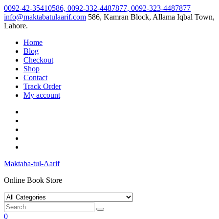
Skip
0092-42-35410586, 0092-332-4487877, 0092-323-4487877
to
info@maktabatulaarif.com
586, Kamran Block, Allama Iqbal Town,
content
Lahore.
Home
Blog
Checkout
Shop
Contact
Track Order
My account
Maktaba-tul-Aarif
Online Book Store
0