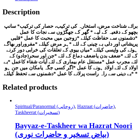
آسان
عملیات
Description
وتعویذات
quantity
برائے شناخت مرض، استخارہ کی ترکیب، حصار کی ترکیب* سانپ
بچھو کے دفعیہ کے لیے * گھر کے جھگڑوں سے نجات کا عمل
*دشمنوں سے حفاظت کیلئے *زوجین میں محبت کا عمل *قلبی
پریشانی اور دلی بے چینی کے لئے *ہر مرض کیلئے *مفروراور بھاگے
ہوئے کی واپسی کیلئے *میاں بیوی کے تعلقات کی خرابی دور کرنے
کے لئے *ضعف بدن یاضعف دماغ کے لئے *جن اور سحر(جادو) کے
لئے مجرب عمل *مستقل عام بیماری کے لئے آیات شفاء کاعمل *بے
اولاد کے لئے اولاد ہونے کا عمل *اگر کسی جگہ یامکان میں جن ہو
*بے دینی سے راہ راست پرلانے کا عمل *دشمنوں سے تحفظ کیلئے *
Related products
Spiritual/Paranormal (روحانی)
,
Hazraat (حاضرات)
,
Taskheerat (تسخیرات)
Bayyaz-e-Taskheer wa Hazrat Noori
(بیاض تسخیر و حاضرات نوری)