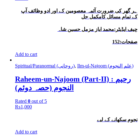
ہر گھر کی ضرورت آئمہ معصومین کے اور ادو وظائف آپ
کے تمام مسائل کامکمل حل
چیف ایڈیٹر:محمد ایاز مزمل حسین شاہ
صفحات:152
Add to cart
Spiritual/Paranormal (روحانی)
,
Ilm-ul-Najoom (علم النجوم)
Raheem-un-Najoom (Part-II) : رحیم
النجوم (حصہ دوئم)
Rated
0
out of 5
₨
1,000
نجوم سکھانے کے لیے
Add to cart