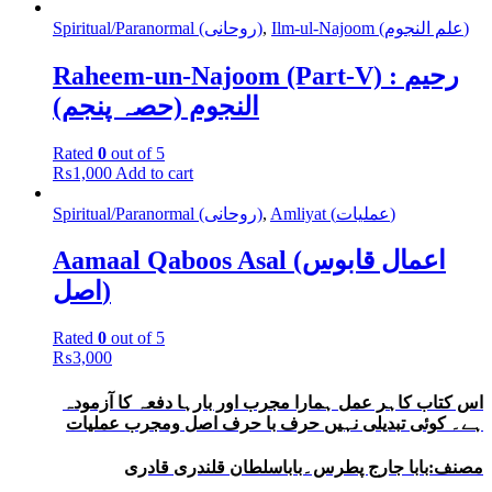
Ilm-ul-Najoom (علم النجوم)
,
Spiritual/Paranormal (روحانی)
Raheem-un-Najoom (Part-V) : رحیم
النجوم (حصہ پنجم)
Rated
0
out of 5
₨
1,000
Add to cart
Amliyat (عملیات)
,
Spiritual/Paranormal (روحانی)
Aamaal Qaboos Asal (اعمال قابوس
اصل)
Rated
0
out of 5
₨
3,000
اس کتاب کاہر عمل ہمارا مجرب اور بارہا دفعہ کا آزمودہ
ہے۔ کوئی تبدیلی نہیں حرف با حرف اصل ومجرب عملیات
مصنف:بابا جارج پطرس۔باباسلطان قلندری قادری