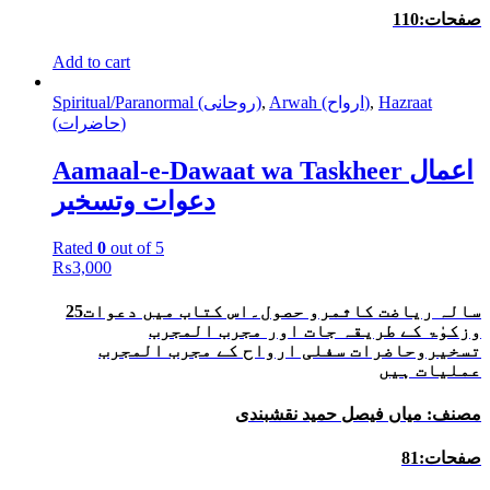
صفحات:110
Add to cart
Hazraat
,
Arwah (ارواح)
,
Spiritual/Paranormal (روحانی)
(حاضرات)
Aamaal-e-Dawaat wa Taskheer اعمال
دعوات وتسخیر
Rated
0
out of 5
₨
3,000
25سالہ ریاضت کاثمرو حصول۔اس کتاب میں دعوات
وزکوٰۃ کے طریقہ جات اور مجرب المجرب
تسخیروحاضرات سفلی ارواح کے مجرب المجرب
عملیات ہیں
مصنف: میاں فیصل حمید نقشبندی
صفحات:81