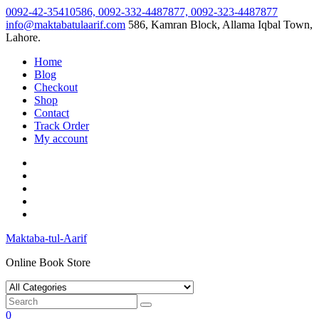
Skip
0092-42-35410586, 0092-332-4487877, 0092-323-4487877
to
info@maktabatulaarif.com
586, Kamran Block, Allama Iqbal Town,
content
Lahore.
Home
Blog
Checkout
Shop
Contact
Track Order
My account
Maktaba-tul-Aarif
Online Book Store
0