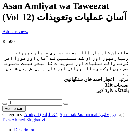
Asan Amliyat wa Taweezat
(Vol-12) آسان عملیات وتعویذات
Add a review.
₨
600
خاندان شاہ ولی اللہ محدث دھلوی علماء دیوبند
وسہارنپور اور ان کے منتسبین کے آسان اور فوراً اثر
کرنے والے عملیات اور تعویذات کا بیشر قیمت مجموعہ
جس میں ایک سو سالہ پرانی اور نایاب بیاض بھی شامل
ہے۔
مرتبہ : اعجاز احمد خاں سنگھانوی
صفحات:320
بائنڈنگ: کارڈ کور
Asan
Amliyat
Add to cart
wa
Tag:
Spiritual/Paranormal (روحانی)
,
Amliyat (عملیات)
Categories:
Taweezat
Ejaz Ahmed Singhanvi
(Vol-
12)
Description