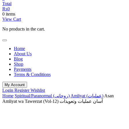
Total
₨
0
0 items
View Cart
No products in the cart.
Home
About Us
Blog
Shop
Payments
Terms & Conditions
My Account
Login
Register
Wishlist
Asan
Amliyat (عملیات)
Spiritual/Paranormal (روحانی)
Home
Amliyat wa Taweezat (Vol-12) آسان عملیات وتعویذات