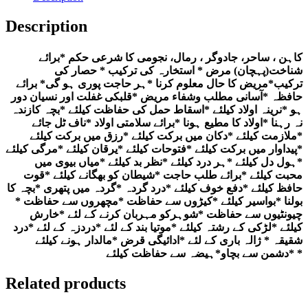
آسان
عملیات
Description
وتعویذات
quantity
کاہن ، ساحر، جادوگر ، رمال، نجومی کا شرعی حکم *برائے
شناخت(پہچان) مرض * استخارہ کی ترکیب * حصار کی
ترکیب*مریض کا حال معلوم کرنا *ہر حاجت پوری ہو گی* برائے
حافظہ *آسانی مطلب وشفاء مریض *قلبکی غفلت اور نسیان دور
ہو *نرینہ اولاد کیلئے *اسقاط حمل کی حفاظت کیلئے *بچہ کازندہ
نہ رہنا *اولاد کا مطیع ہونا *برائے سلامتی اولاد *ناف ٹل جائے
*ملازمت کیلئے *دکان میں برکت کیلئے *رزق میں برکت کیلئے
*پیداوار میں برکت کیلئے *فتوحات کیلئے *یرقان کیلئے *مرگی کیلئے
*ہول دل کیلئے *ہر درد کیلئے *نظر بد کیلئے *میاں بیوی میں
محبت کیلئے *برائے طلب حاجت *شیطان کو بھگانے کیلئے *قوت
حافظ کیلئے *دفع خوف کیلئے *درد گردہ *گردہ میں پتھری *بچہ کا
بولنا *بواسیر کیلئے *کیڑوں سے حفاظت *مچھروں سے حفاظت *
چیونٹیوں سے حفاظت *شوہرکو مہربان کرنے کے لئے *خارش
کیلئے *لڑکی کے رشتہ کیلئے *موتیا بند کے لئے *دردزہ کے لئے *درد
شقیقہ * ژالہ باری کے لئے *ادائیگی قرض *مالدار ہونے کیلئے
*دشمن سے بچاو*ہیضہ سے حفاظت کیلئے *
Related products