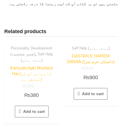
متمنی ہیں تو یہ کتاب آپ کے لیے رہنما کا درجہ رکھتی ہے۔
Related products
Personality Development
Self Help (سیلف ہیلپ)
,
(تعمیر شخصیت)
Self Help
DASTAN E HAREM
(سیلف ہیلپ)
SARAA (داستان حرم سرا)
Kamyabi Apki Muntazir
Hai (کامیابی آپ کی
Rated
₨
900
0
منتظر ہے)
out
of
5
Rated
Add to cart
₨
380
0
out
of
5
Add to cart