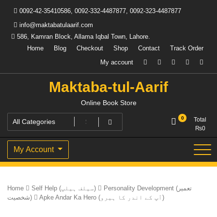
Skip
0092-42-35410586, 0092-332-4487877, 0092-323-4487877
to
content
info@maktabatulaarif.com
586, Kamran Block, Allama Iqbal Town, Lahore.
Home
Blog
Checkout
Shop
Contact
Track Order
My account
Maktaba-tul-Aarif
Online Book Store
0
Total
₨
0
My Account
Home
Self Help (سیلف ہیلپ)
Personality Development (تعمیر
Apke Andar Ka Hero (آپ کے اندر کا ہیرو)
شخصیت)