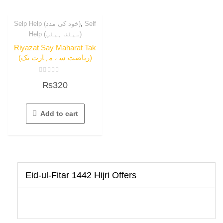
,
Selp Help (خود کی مدد)
Self
Help (سیلف ہیلپ)
Riyazat Say Maharat Tak
(ریاضت سے مہارت تک)
Rated
₨
320
0
out
of
5
Add to cart
Eid-ul-Fitar 1442 Hijri Offers