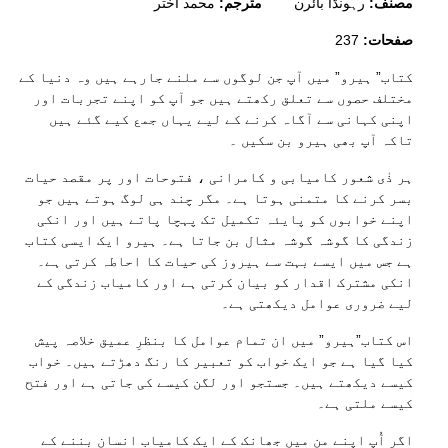
مصنف:
رہونڈا بائرن
مترجم:
محمد اختر
237
صفحات:
کتاب” ہیرو” میں آپ جن لوگوں سے ملنے جارہے ہیں وہ دنیا کے
مختلف حصوں سے تعلق رکھتے ہیں جو آپ کو اپنے تجربات اور
اپنی کہانی سے آگاہ کرنے کے لیے یہاں جمع کیے گئے ہیں
تاکہ آپ بھی ہیرو بن سکیں ۔
ہر ذٰی شعور کامیابی و کامرانی ، فتوحات اور پر مقصد حیات
بسر کرنے کا متمنی ہوتا ہے۔ مگر چند ہی لوگ ہوتے ہیں جو
اپنے خوابوں کو پایئہ تکمیل تک پہچا پاتے ہیں اور انکی
زندگی کا گوشہ گوشہ مثال بن جاتا ہے۔ ہیرو ایک ایسی کتاب
ہے جس میں ایسے بہت سے ہیروز کی حیات کا احاطہ کرتی ہے۔
انکی مشترک اقدار کو بیان کرتی ہے اور کامیاب زندگی کے
لیے ضروری عوامل دیکھتی ہے۔
اس کتاب”ہیرو” میں ان تمام عوامل کا بنظرِ عمیق خلاصہ پیش
کیا گیا ہے جو ایک خواب کو تعبیر کا رنگ دھڑتے ہیں۔ خواب
کیسے دیکھتے ہیں۔ جستجو اور لگن کیسے کی جاتی ہے اور فتح
کیسے ملتی ہے۔
اگر آُپ اپنے من میں جھانک کے ایک کامیاب انسان بننے کے