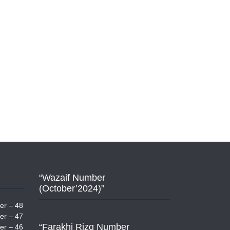
“Wazaif Number
(October’2024)”
er – 48
er – 47
“Farakhi Rizq Number
er – 46