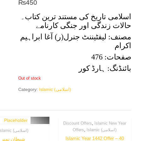
₨
450
اسلامی تاریخ کی مستند ترین کتاب۔
حالات زندگی اور جنگی کارنامے
مصنف: لیفٹیننٹ جنرل(ر) آغا ابراہیم
اکرام
صفحات: 476
بائنڈنگ: ہارڈ کور
Out of stock
Category:
Islamic (اسلامی)
,
Discount Offers
Islamic New Year
,
Offers
Islamic (اسلامی)
Islamic (اسلامی)
Islamic Year 1442 Offer – 40
شیطان نمبر