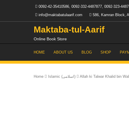
Skip
0092-42-35410586, 0092-332-4487877, 0092-323-448
to
content
info@maktabatulaarif.com
586, Kamran Block, A
Maktaba-tul-Aarif
Online Book Store
HOME
ABOUT US
BLOG
SHOP
PAY
Home
Islamic (اسلامی)