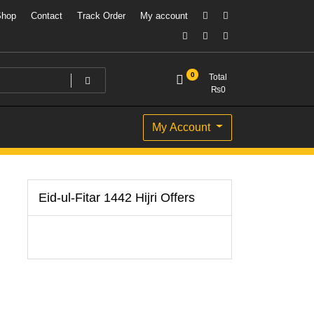
Shop
Contact
Track Order
My account
0
Total
₨
0
My Account
Eid-ul-Fitar 1442 Hijri Offers