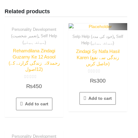
Related products
Personality Development
,
(تعمیر شخصیت)
Self Help
,
Selp Help (خود کی مدد)
Self
(سیلف ہیلپ)
Help (سیلف ہیلپ)
Rehamdilana Zindagi
Zindagi Sy Nafa Hasil
Guzarny Ke 12 Asool
Karen (زندگی سے نفع
(رحمدلانہ زندگی گزارنے کے
حاصل کریں)
12اصول)
Rated
₨
300
0
Rated
out
₨
450
0
of
out
5
of
5
Add to cart
Add to cart
Personality Development