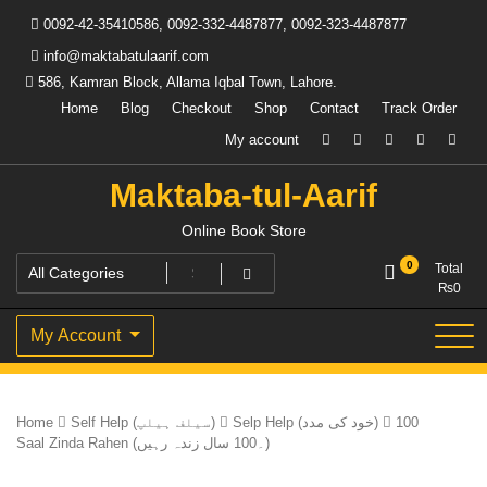
Skip
0092-42-35410586, 0092-332-4487877, 0092-323-4487877
to
content
info@maktabatulaarif.com
586, Kamran Block, Allama Iqbal Town, Lahore.
Home
Blog
Checkout
Shop
Contact
Track Order
My account
Maktaba-tul-Aarif
Online Book Store
0
Total
₨
0
My Account
Home
Self Help (سیلف ہیلپ)
Selp Help (خود کی مدد)
100
Saal Zinda Rahen (۔100 سال زندہ رہیں)