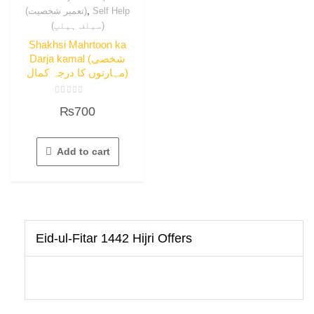
,
(تعمیر شخصیت)
Self Help
(سیلف ہیلپ)
Shakhsi Mahrtoon ka
Darja kamal (شخصی
مہارتوں کا درجہ کمال)
Rated
₨
700
0
out
of
5
Add to cart
Eid-ul-Fitar 1442 Hijri Offers