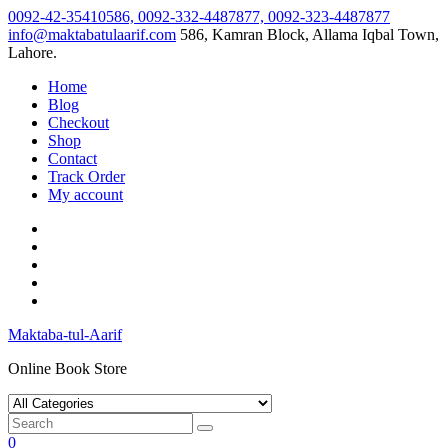
Skip
0092-42-35410586, 0092-332-4487877, 0092-323-4487877
to
info@maktabatulaarif.com
586, Kamran Block, Allama Iqbal Town,
content
Lahore.
Home
Blog
Checkout
Shop
Contact
Track Order
My account
Maktaba-tul-Aarif
Online Book Store
0