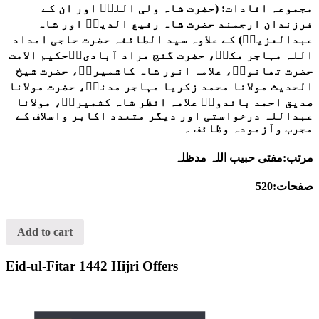
مجموعہ افادات: (حضرت شاہ ولی اللہؒ اور ان کے
فرزندان ارجمند حضرت شاہ رفیع الدینؒ اور شاہ
عبدالعزیزؒ) کے علاوہ سید الطائفہ حضرت حاجی امداد
اللہ مہاجر مکیؒ، حضرت گنج مراد آبادی،ؒحکیم الامت
حضرت تھانویؒ، علامہ انور شاہ کاشمیریؒ، حضرت شیخ
الحدیث مولانا محمد زکریا مہاجر مدنیؒ، حضرت مولانا
صدیق احمد باندویؒ علامہ انظر شاہ کشمیریؒ، مولانا
عبداللہ درخواستی اور دیگر متعدد اکابر واسلاف کے
مجرب وآزمودہ وظائف ۔
مرتب:مفتی حبیب اللہ مدظلہ
صفحات:520
Add to cart
Eid-ul-Fitar 1442 Hijri Offers