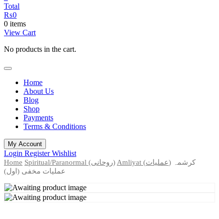
Total
₨
0
0 items
View Cart
No products in the cart.
Home
About Us
Blog
Shop
Payments
Terms & Conditions
My Account
Login
Register
Wishlist
Home
Spiritual/Paranormal (روحانی)
Amliyat (عملیات)
کرشمہ
عملیات مخفی (اول)