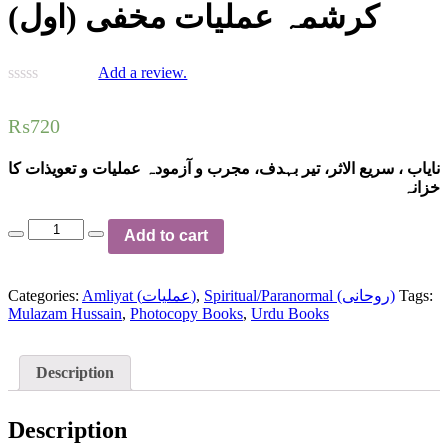
کرشمہ عملیات مخفی (اول)
Add a review.
₨
720
نایاب ، سریع الاثر، تیر بہدف، مجرب و آزمودہ عملیات و تعویذات کا
خزانہ
کرشمہ
Add to cart
عملیات
مخفی
(اول)
Categories:
Amliyat (عملیات)
,
Spiritual/Paranormal (روحانی)
Tags:
quantity
Mulazam Hussain
,
Photocopy Books
,
Urdu Books
Description
Description