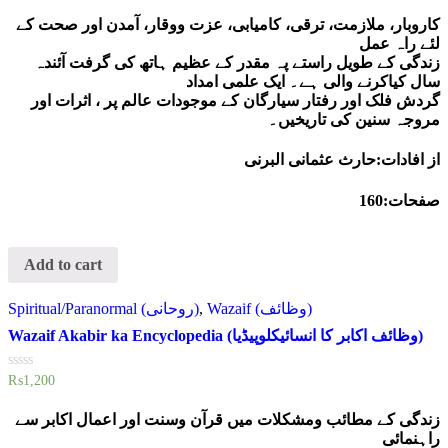
out
of
کاروبار، ملازمت، ترقی، کامیابی، عزت ووقار، آمدن اور صحت کے
5
لئے راہ عمل
زندگی کے طویل راستے پہ مقدر کے عظیم ہاتھ کی گرفت آئندہ
سال کیاکرنے والی ہے۔ ایک علمی امداد
گردش فلک اور رفتار سیارگان کے موجودات عالم پر ، اثرات اور
مروجہ سنین کی تاریخیں۔
از افادات:حارث عثمانی البرنی
صفحات:160
Add to cart
Spiritual/Paranormal (روحانی)
,
Wazaif (وظائف)
Wazaif Akabir ka Encyclopedia (وظائف اکابر کا انسائیکلوپیڈیا)
Rated
₨
1,200
0
out
of
زندگی کے مطائب ومشکلات میں قرآن وسنت اور اعمال اکابر سے
5
راہنمائی