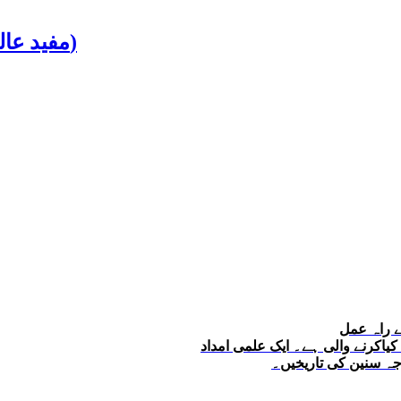
Mufid Alam Janti 2022 (مفید عالم جنتری 2022ء)
ے راہ عمل
یاکرنے والی ہے۔ ایک علمی امداد
جہ سنین کی تاریخیں۔