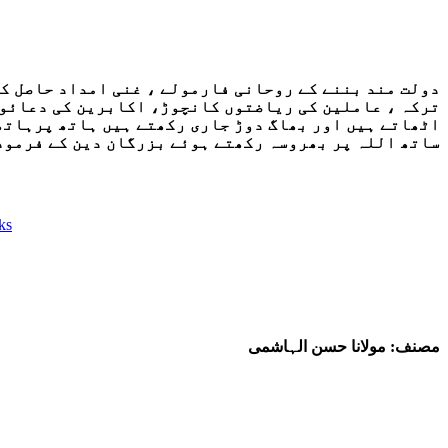
دولت مند بننے کے روحانی فارمولے ، غنی امداد حاصل کر
ترکہ ، عاملین کی ریاضتوں کانچوڑ، اکابرین کی دعائوں
اٹھاتے ہیں اور بھاگ دوڑ جاری رکھتے ہیں ہاتھ پرہاتھ 
ساتھ اللہ پر بھروسہ رکھتے ہوئے بزرگان دین کے فرمودہ
ks
مصنف: مولانا حسن الہاشمی