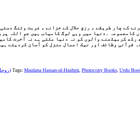
نے کے چار طریقے ، رزق حلال کے خزانے ، غربت وتنگ دستی
 کامجموعہ ۔دنیا میں وہی لوگ کامیاب ہیں جو اللہ پرب
رکھ کربیٹھنے والوں کو نہ دنیا ملتی ہے نہ آخرت کامی
 قرآنی وظائف اور نیک اعمال منزل کو آسان کردیتے ہیں
Spiritual/Paranormal (روحانی)
Tags:
Maulana Hassan-ul-Hashmi
,
Photocopy Books
,
Urdu Boo