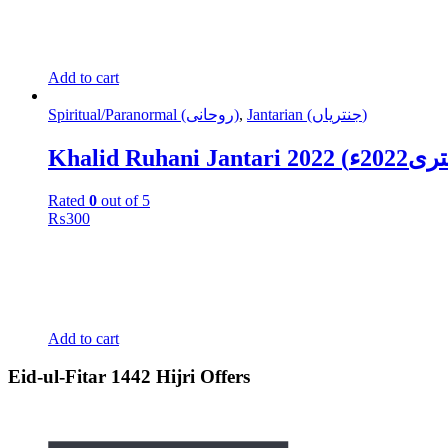
Add to cart
Spiritual/Paranormal (روحانی)
,
Jantarian (جنتریاں)
Rated
0
out of 5
₨
300
Add to cart
Eid-ul-Fitar 1442 Hijri Offers