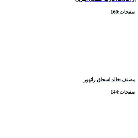
صفحات:160
مصنف:خالد اسحاق راٹھور
صفحات:144