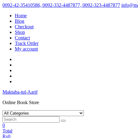
Skip
0092-42-35410586, 0092-332-4487877, 0092-323-4487877
info@ma
to
Home
content
Blog
Checkout
Shop
Contact
Track Order
My account
Maktaba-tul-Aarif
Online Book Store
0
Total
₨
0