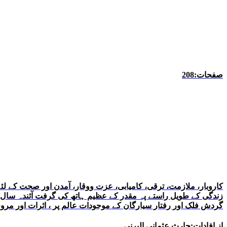
صفحات:208
کاروبار، ملازمت، ترقی، کامیابی، عزت ووقار، آمدن اور صحت کے لئ
زندگی کے طویل راستے پہ مقدر کے عظیم ہاتھ کی گرفت آئندہ سال ک
گردش فلک اور رفتار سیارگان کے موجودات عالم پر ، اثرات اور مرو
از افادات:حارث عثمانی البرنی