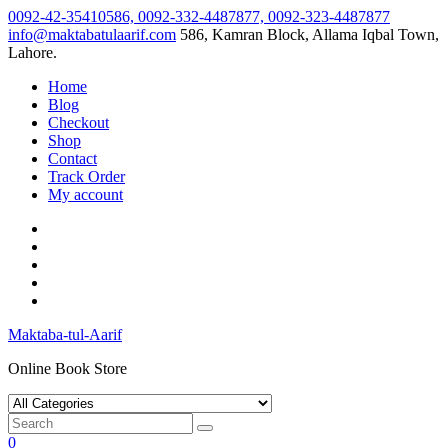
Skip
0092-42-35410586, 0092-332-4487877, 0092-323-4487877
to
info@maktabatulaarif.com
586, Kamran Block, Allama Iqbal Town,
content
Lahore.
Home
Blog
Checkout
Shop
Contact
Track Order
My account
Maktaba-tul-Aarif
Online Book Store
0