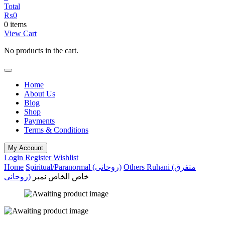
Total
₨
0
0 items
View Cart
No products in the cart.
Home
About Us
Blog
Shop
Payments
Terms & Conditions
My Account
Login
Register
Wishlist
Home
Spiritual/Paranormal (روحانی)
Others Ruhani (متفرق
خاص الخاص نمبر
روحانی)