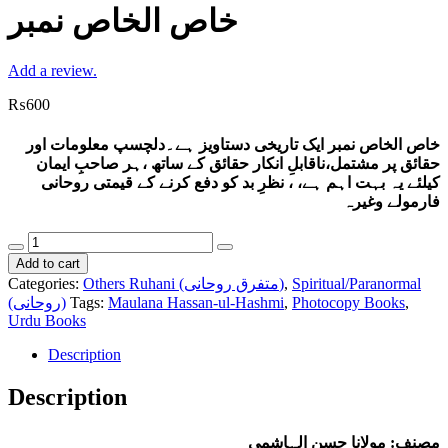
خاص الخاص نمبر
Add a review.
₨
600
خاص الخاص نمبر ایک تاریخی دستاویز ہے۔دلچسپ معلومات اور
حقائق پر مشتمل،ناقابلِ انکار حقائق کے ساتھ ،ہر صاحبِ ایمان
کیلئے یہ بہت اہم ہے، ، نظرِ بد کو دفع کرنے کے قیمتی روحانی
فارمولے وغیرہ
خاص
الخاص
Add to cart
نمبر
Categories:
Others Ruhani (متفرق روحانی)
,
Spiritual/Paranormal
quantity
(روحانی)
Tags:
Maulana Hassan-ul-Hashmi
,
Photocopy Books
,
Urdu Books
Description
Description
مصنف: مولانا حسن الہاشمی