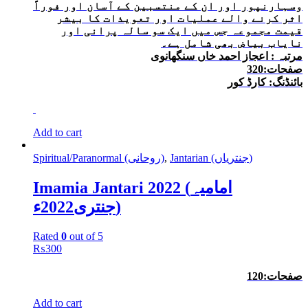
وسہارنپور اور ان کے منتسبین کے آسان اور فوراً
اثر کرنے والے عملیات اور تعویذات کا بیشر
قیمت مجموعہ جس میں ایک سو سالہ پرانی اور
نایاب بیاض بھی شامل ہے۔
مرتبہ : اعجاز احمد خاں سنگھانوی
صفحات:320
بائنڈنگ: کارڈ کور
Add to cart
Spiritual/Paranormal (روحانی)
,
Jantarian (جنتریاں)
Imamia Jantari 2022 (امامیہ
جنتری2022ء)
Rated
0
out of 5
₨
300
صفحات:120
Add to cart