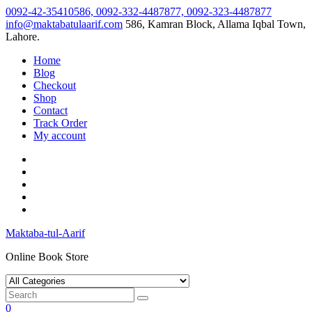
Skip
0092-42-35410586, 0092-332-4487877, 0092-323-4487877
to
info@maktabatulaarif.com
586, Kamran Block, Allama Iqbal Town,
content
Lahore.
Home
Blog
Checkout
Shop
Contact
Track Order
My account
Maktaba-tul-Aarif
Online Book Store
0