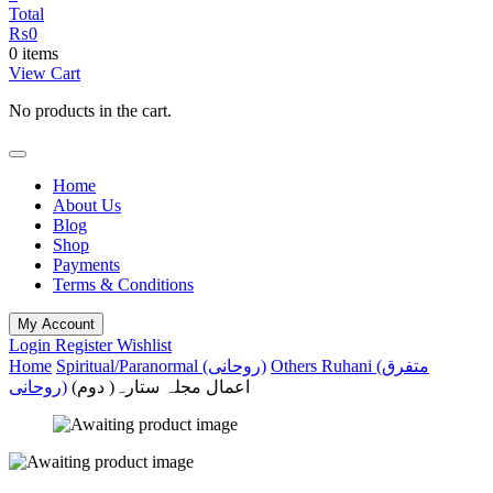
Total
₨
0
0 items
View Cart
No products in the cart.
Home
About Us
Blog
Shop
Payments
Terms & Conditions
My Account
Login
Register
Wishlist
Home
Spiritual/Paranormal (روحانی)
Others Ruhani (متفرق
اعمال مجلہ ستارہ( دوم)
روحانی)