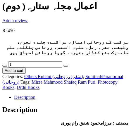
اعمال مجلہ ستارہ( دوم)
Add a review.
₨
450
ہر قسم کے روحانی اعمال، مراقبے، چلے ، نجوم،
وظیفے، جفر، رمل، علم، النفس، روحانی چٹکلے، علم
سامدرک جنم کنڈلی وغیرہ۔ گویا روحانی اسباق ہیں
اعمال
مجلہ
Add to cart
ستارہ(
Categories:
Others Ruhani (متفرق روحانی)
,
Spiritual/Paranormal
دوم)
(روحانی)
Tags:
Mirza Mahmood Shafaq Ram Puri
,
Photocopy
quantity
Books
,
Urdu Books
Description
Description
مصنف : مرزامحمود شفق رام پوری