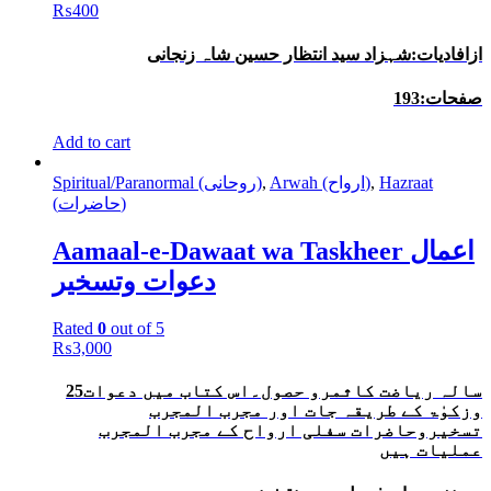
₨
400
ازافادیات:شہزاد سید انتظار حسین شاہ زنجانی
صفحات:193
Add to cart
Spiritual/Paranormal (روحانی)
,
Arwah (ارواح)
,
Hazraat
(حاضرات)
Aamaal-e-Dawaat wa Taskheer اعمال
دعوات وتسخیر
Rated
0
out of 5
₨
3,000
25سالہ ریاضت کاثمرو حصول۔اس کتاب میں دعوات
وزکوٰۃ کے طریقہ جات اور مجرب المجرب
تسخیروحاضرات سفلی ارواح کے مجرب المجرب
عملیات ہیں