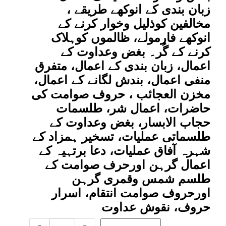
زبان بندی کے انوکھے طریقے ،
مخالفین کوذلیل وخوار کرنے کے
انوکھے فارمولے، ظالموں کوہلاک
کرنے کے گُر۔ بغض وعداوت کے
اعمال، زبان بندی کے اعمال، متفرق
منفی اعمال، بندش لگانے کے اعمال،
مخزن العجائب ، حروف صوامت کی
حاضرات، اعمال شر، طلسمات
حجاب الابسار، بغض وعداوت کے
طلسماتی عملیات، تسخیر ہمزاد کے
شہرہ آفاق عملیات، دعا برتہیہ کے
اعمال گرہن اورحرف صوامت کے
طلسم شمس وقمری گرہن
اورحروف صوامت انتقام، اسرار
حروف، نقوش عداوت
اعمال