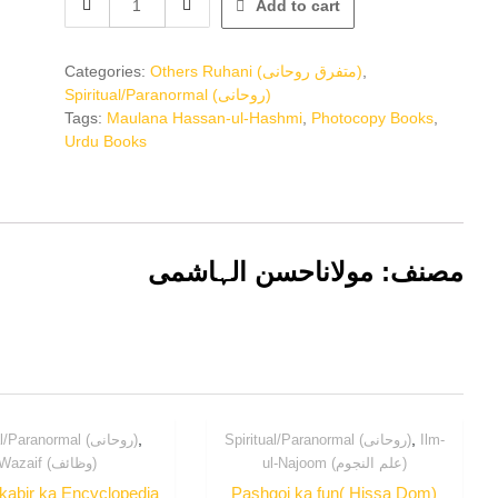
Add to cart
شرنمبر
quantity
Categories:
Others Ruhani (متفرق روحانی)
,
Spiritual/Paranormal (روحانی)
Tags:
Maulana Hassan-ul-Hashmi
,
Photocopy Books
,
Urdu Books
مصنف: مولاناحسن الہاشمی
,
,
Spiritual/Paranormal (روحانی)
Spiritual/Paranormal (روحانی)
Ilm-
ul-Najoom (علم النجوم)
Wazaif (وظائف)
kabir ka Encyclopedia
Pashgoi ka fun( Hissa Dom)