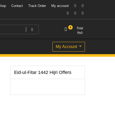
Shop
Contact
Track Order
My account
0
Total
₨
0
My Account
Eid-ul-Fitar 1442 Hijri Offers