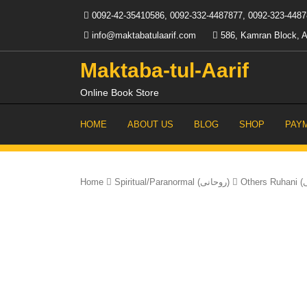
Skip
0092-42-35410586, 0092-332-4487877, 0092-323-448
to
content
info@maktabatulaarif.com
586, Kamran Block, A
Maktaba-tul-Aarif
Online Book Store
HOME
ABOUT US
BLOG
SHOP
PAY
Home
Spiritual/Paranormal (روحانی)