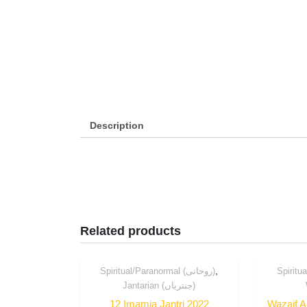
Description
Related products
,
Spiritual/Paranormal (روحانی)
Jantarian (جنتریاں)
12 Imamia Jantri 2022
Wazaif A