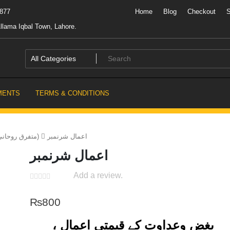
7877
Home
Blog
Checkout
llama Iqbal Town, Lahore.
MENTS
TERMS & CONDITIONS
اعمال شرنمبر
Others Ruhani (متفرق روحانی)
اعمال شرنمبر
Add a review.
₨
800
بغض وعداوت کے قیمتی اعمال ،