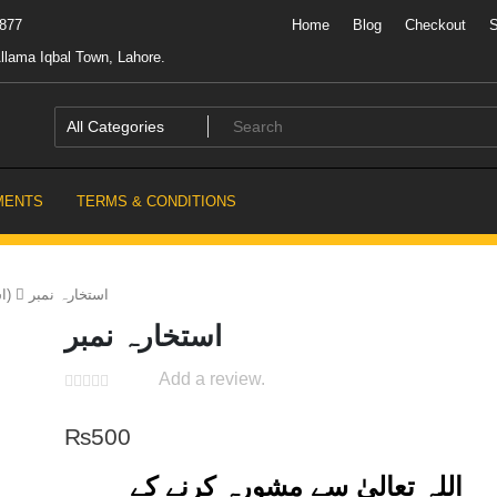
7877
Home
Blog
Checkout
llama Iqbal Town, Lahore.
MENTS
TERMS & CONDITIONS
استخارہ نمبر
Istikhara (استخارہ)
استخارہ نمبر
Add a review.
₨
500
اللہ تعالیٰ سے مشورہ کرنے کے