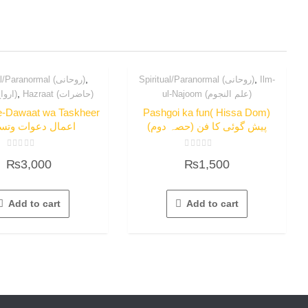
,
,
Spiritual/Paranormal (روحانی)
Spiritual/Paranormal (روحانی)
Ilm-
,
ul-Najoom (علم النجوم)
Hazraat (حاضرات)
Arwah (ارواح)
e-Dawaat wa Taskheer
Pashgoi ka fun( Hissa Dom)
پیش گوئی کا فن (حصہ دوم)
اعمال دعوات وتس
Rated
Rated
₨
3,000
₨
1,500
0
0
out
out
of
of
5
5
Add to cart
Add to cart