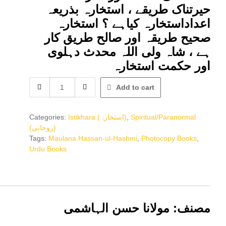
حیرتناک طریقے ، استخارہ بذریعہ
اعداداستخارہ کیاہے ؟ استخارہ
صحیح طریقہ اور صالح طریق کار
ہے ، شاہ ولی اللہ محدث دہلوی
اور حکمت استخارہ
استخارہ
Add to cart
نمبر
quantity
Categories:
Istikhara (استخارہ)
,
Spiritual/Paranormal
(روحانی)
Tags:
Maulana Hassan-ul-Hashmi
,
Photocopy Books
,
Urdu Books
مصنف: مولانا حسن الہاشمی