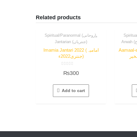
Related products
,
Spiritual/Paranormal (روحانی)
Jantarian (جنتریاں)
Imamia Jantari 2022 (امامیہ
Aamaal-
خیر
جنتری2022ء)
Rated
₨
300
0
out
of
5
Add to cart