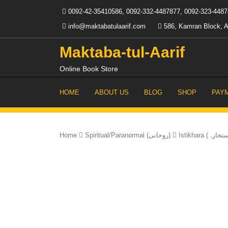
Skip
0092-42-35410586, 0092-332-4487877, 0092-323-448
to
content
info@maktabatulaarif.com
586, Kamran Block, A
Maktaba-tul-Aarif
Online Book Store
HOME
ABOUT US
BLOG
SHOP
PAY
Home
Spiritual/Paranormal (روحانی)