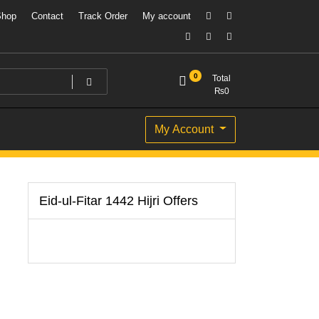
Shop
Contact
Track Order
My account
0
Total
₨
0
My Account
Eid-ul-Fitar 1442 Hijri Offers