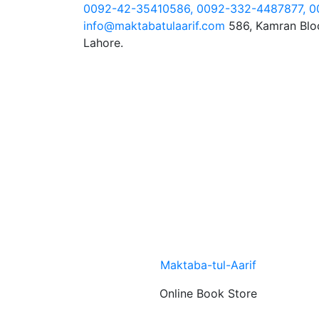
Skip
0092-42-35410586, 0092-332-4487877, 
to
info@maktabatulaarif.com
586, Kamran Blo
content
Lahore.
Maktaba-tul-Aarif
Online Book Store