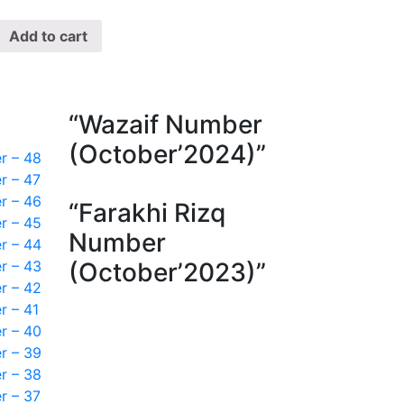
Add to cart
“Wazaif Number
(October’2024)”
r – 48
r – 47
r – 46
“Farakhi Rizq
r – 45
Number
r – 44
r – 43
(October’2023)”
r – 42
r – 41
r – 40
r – 39
r – 38
r – 37