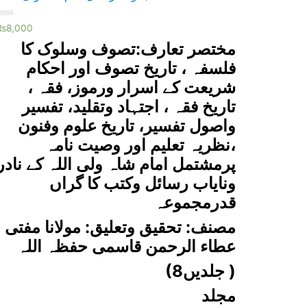
Rated
₨
8,000
0
ut
مختصر تعارف:تصوف وسلوک کا
f
5
فلسفہ ، تاریخ تصوف اور احکام
شریعت کے اسرار ورموز، فقہ ،
تاریخ فقہ ، اجتہاد وتقلید، تفسیر
واصول تفسیر، تاریخ علوم وفنون
،نظریہ تعلیم اور وصیت نامہ
پرمشتمل امام شاہ ولی اللہ کے نادر
ونایاب رسائل وکتب کا گراں
قدرمجموعہ
مصنف: تحقیق وتعلیق: مولانا مفتی
عطاء الرحمن قاسمی حفظہ اللہ
(8جلدیں )
مجلد