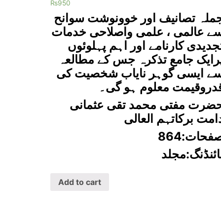
Rated
₨
950
0
out
ملہ تصانیف اور خوونوشت سوانح
of
5
ے عالمی ، علمی واصلاحی خدمات
جدیدی کارنامے اور اہم پہلوئوں
رایک جامع تذکرہ جس کے مطالعہ
ے ایسی گوہر نایاب شخصیت کی
دروقیمت معلوم ہو گی۔
ضرت مفتی محمد تقی عثمانی
امت برکاتہم العالی
فحات:864
ائنڈنگ:مجلد
Add to cart