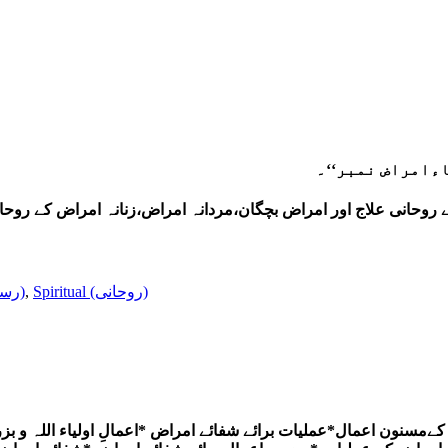
ءامراض نمبر‘‘۔
ے روحانی علاج اور امراض بچگان،مردانہ امراض،زنانہ امراض کے روح
Spiritual (روحانی)
,
Magazines (رسائل)
کےمسنون اعمال*عملیات برائے شفائے امراض *اعمالِ اولیاء اللہ و بز