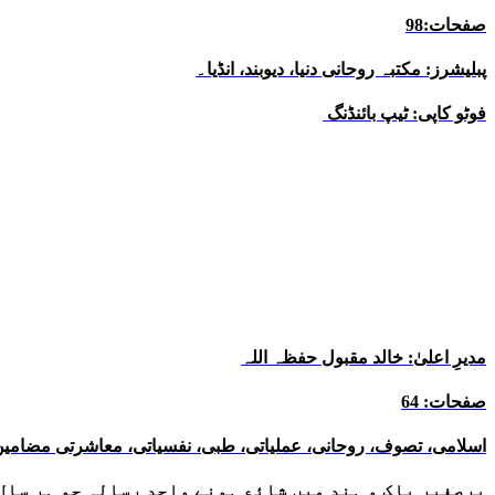
صفحات:98
پبلیشرز: مکتبہ روحانی دنیا، دیوبند، انڈیا۔
فوٹو کاپی: ٹیپ بائنڈنگ
مدیرِ اعلیٰ: خالد مقبول حفظہ اللہ
صفحات: 64
اسلامی، تصوف، روحانی، عملیاتی، طبی، نفسیاتی، معاشرتی مضامین
برصغیر پاک و ہند میں شائع ہونے واحد رسالہ جو ہر سال 