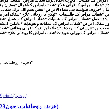
امراض کے عملیات *مجرب اعمال برائے شفائے امراض *شفائے امراض 
ج *شفائے امراض کےقرآنی علاج *شفائے امراض کےاعمال *مفتیان وع
ل *حروف صوامت سے شفاء الامراض *نقش بسم اللہ برائے شفائے ام
بہدف عمل *شفائے امراض کے عملیات *شفائے امراض کے اعمال *شفائ
ور شفائے امراض *شفائے امراض کے عملیات و تعویذات *عاملین کےش
 صحت اور تندرستی کے لیے دعا *شفائے امراض کے قرآنی وظائف *شفائ
شفائے امراض کے نورانی تعویذات*شفائے امراض کا روحانی علاج *ش
Be the first to review “Khazina-e-Ruhaniyaat (April’2024) (خزینۂ روحانیات، اپریل2024ء)”
Spiritual (روحانی)
Khazina-e-Ruhaniyaat (Jun’2023) (خزینۂ روحانیات، جون2023ء)