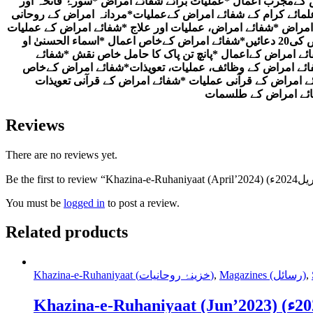
کےمجرب اعمال *عملیات برائے شفائے امراض *سورۂ فاتحہ اور
لمائے کرام کے شفائے امراض کےعملیات*مردانہ امراض کے روحانی
راض *شفائے امراض، عملیات اور علاج *شفائے امراض کے عملیات
*حاملہ عورت کی ڈلیوری میں آسانی کے لیے *الواح برائے شفائے امراض *شفائے امراض کے طلسمات *تھکن کا روحانی علاج *شفائے امراض کی20 دعائیں*شفائے امراض کےخاص اعمال *اسماء الحسنیٰ او
ے امراض کےاعمال *پانچ تن پاک کا حامل خاص نقش *شفائے
فائے امراض کے وظائف، عملیات، تعویذات*شفائے امراض کےخاص
ے امراض کے قرآنی عملیات *شفائے امراض کے قرآنی تعویذات
فائے امراض کے طلسمات
Reviews
There are no reviews yet.
You must be
logged in
to post a review.
Related products
,
Magazines (رسائل)
,
Khazina-e-Ruhaniyaat (خزینۂ روحانیات)