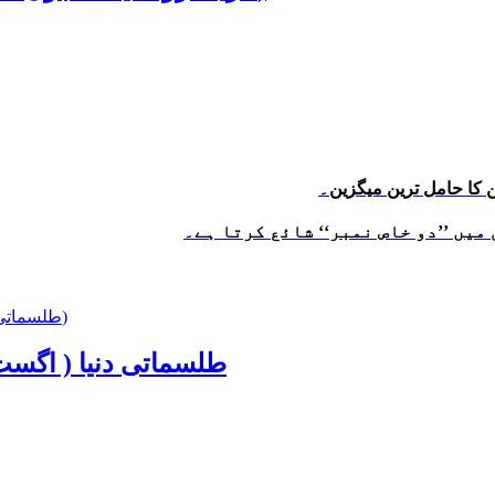
 کا حامل ترین میگزین۔
میں ’’دو خاص نمبر‘‘ شائع کرتا ہے۔
Talismati Dunya (طلسماتی دنیا)
Tilsmati Dunya (August’2003) طلسماتی دنیا ( اگست 03