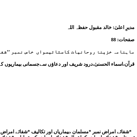
مدیرِ اعلیٰ: خالد مقبول حفظہ اللہ
صفحات:
88
ماہنامہ خزینۂ روحانیات کاستائیسواں خاص نمبر ’’شفا
قرآن،اسماء الحسنیٰ،درود شریف اور دعاؤں سےجسمانی بیماریوں ک
۔
*شفائے امراض نمبر *مسلمان ،بیماریاں اور تکالیف *شفائے امراض 