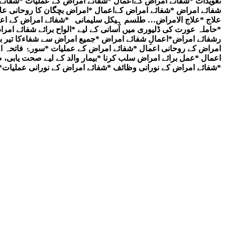
تعویذات *شفائے امراض کےاعمال *شفائے امراض کے عملیات *شفائے 
شفائے امراض *شفائے امراض کےاعمال *امراض بچگان کا روحانی علا
علاج *علاج الامراض… طلسم ہیکل سلیمانی *شفائے امراض کے اعما
رشفائے امراض*اعمالِ شفائے امراض *جمیع امراض سے شفاءکا تیر 
امراض کے روحانی اعمال *شفائے امراض کے عملیات *سورۂ فاتحہ ا
اعمال *عمل برائے امراض سلب کرنا *بیمار والد کے لیے صحت یابی،
*شفائے امراض کے نورانی وظائف *شفائے امراض کے نورانی عملیات*