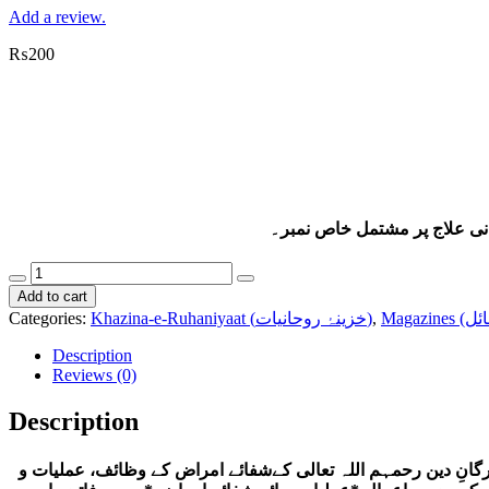
Add a review.
₨
200
انی علاج پر مشتمل خاص نمبر۔
Khazina-
e-
Add to cart
Ruhaniyaat
,
Khazina-e-Ruhaniyaat (خزینۂ روحانیات)
Categories:
(April'2024)
(خزینۂ
Description
روحانیات،
Reviews (0)
اپریل2024ء)
quantity
Description
رگانِ دین رحمہم اللہ تعالی کےشفائے امراض کے وظائف، عملیات و