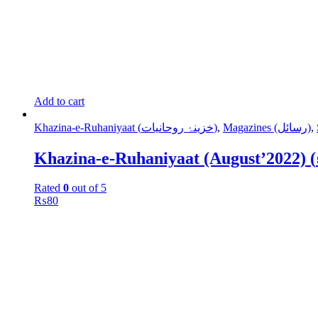
Add to cart
,
Magazines (رسائل)
,
Khazina-e-Ruhaniyaat (خزینۂ روحانیات)
Rated
0
out of 5
₨
80