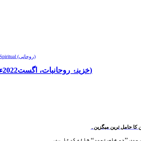
Spiritual (روحانی)
Khazina-e-Ruhaniyaat (August’2022) (خزینۂ روحانیات، اگست2022ء)
 کا حامل ترین میگزین۔
میں ’’دو خاص نمبر‘‘ شائع کرتا ہے۔