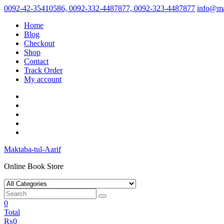
Skip
0092-42-35410586, 0092-332-4487877, 0092-323-4487877
info@ma
to
Home
content
Blog
Checkout
Shop
Contact
Track Order
My account
Maktaba-tul-Aarif
Online Book Store
0
Total
₨
0