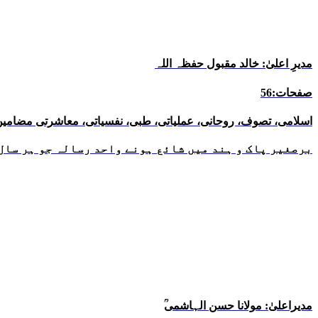
مدیرِ اعلیٰ: خالد مقبول حفظہ اللہ
صفحات:56
اسلامی، تصوف، روحانی، عملیاتی، طبی، نفسیاتی، معاشرتی مضامین
برصغیر پاک و ہند میں شائع ہونے واحد رسالہ جو ہر سال 
ؒمدیراعلیٰ: مولانا حسن الہاشمی