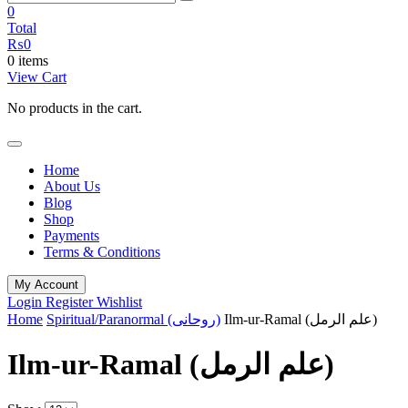
0
Total
₨
0
0 items
View Cart
No products in the cart.
Home
About Us
Blog
Shop
Payments
Terms & Conditions
My Account
Login
Register
Wishlist
Home
Spiritual/Paranormal (روحانی)
Ilm-ur-Ramal (علم الرمل)
Ilm-ur-Ramal (علم الرمل)